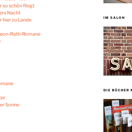
 so schön fliegt
rs Nacht
IM SALON
r hier zu Lande
ereon-Rath-Romane
e
omane
DIE BÜCHER 
ter
der Sonne