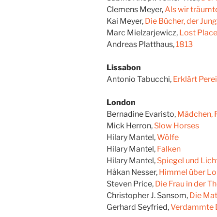
Clemens Meyer,
Als wir träumt
Kai Meyer,
Die Bücher, der Jun
Marc Mielzarjewicz,
Lost Place
Andreas Platthaus,
1813
Lissabon
Antonio Tabucchi,
Erklärt Pere
London
Bernadine Evaristo,
Mädchen, F
Mick Herron,
Slow Horses
Hilary Mantel,
Wölfe
Hilary Mantel,
Falken
Hilary Mantel,
Spiegel und Lich
Håkan Nesser,
Himmel über L
Steven Price,
Die Frau in der 
Christopher J. Sansom,
Die Ma
Gerhard Seyfried,
Verdammte 