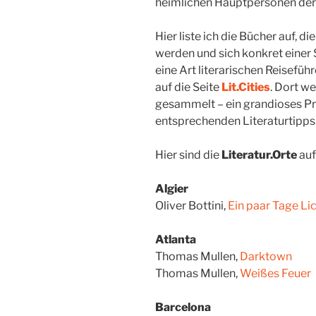
heimlichen Hauptpersonen der
Hier liste ich die Bücher auf, d
werden und sich konkret einer 
eine Art literarischen Reisefü
auf die Seite
Lit.Cities
. Dort w
gesammelt – ein grandioses Pr
entsprechenden Literaturtipps
Hier sind die
Literatur.Orte
auf
Algier
Oliver Bottini,
Ein paar Tage Li
Atlanta
Thomas Mullen,
Darktown
Thomas Mullen,
Weißes Feuer
Barcelona