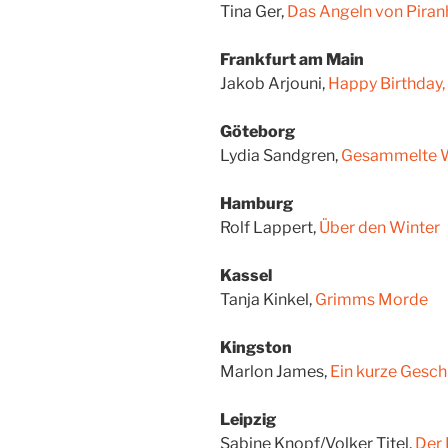
Tina Ger,
Das Angeln von Piran
Frankfurt am Main
Jakob Arjouni,
Happy Birthday,
Göteborg
Lydia Sandgren,
Gesammelte 
Hamburg
Rolf Lappert,
Über den Winter
Kassel
Tanja Kinkel,
Grimms Morde
Kingston
Marlon James,
Ein kurze Gesc
Leipzig
Sabine Knopf/Volker Titel,
Der