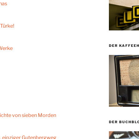
has
 Türke!
DER KAFFEE
Werke
hichte von sieben Morden
DER BUCHBL
 Leipziger Gutenbergweg