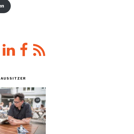
en
y
LinkedIn
Facebook
RSS-
Feed
HAUSSITZER