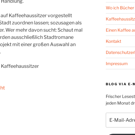
 Handlung.
Wo ich Bücher 
ie auf Kaffeehaussitzer vorgestellt
Kaffeehaussitz
Stadt zuordnen lassen; sozusagen als
hrer. Wer mehr davon sucht: Schaut mal
Einen Kaffee 
erden ausschließlich Stadtromane
Kontakt
ojekt mit einer großen Auswahl an
.
Datenschutzer
Impressum
 Kaffeehaussitzer
BLOG VIA E-
cht
Frischer Leses
jeden Monat dre
E-
Mail-
Adresse