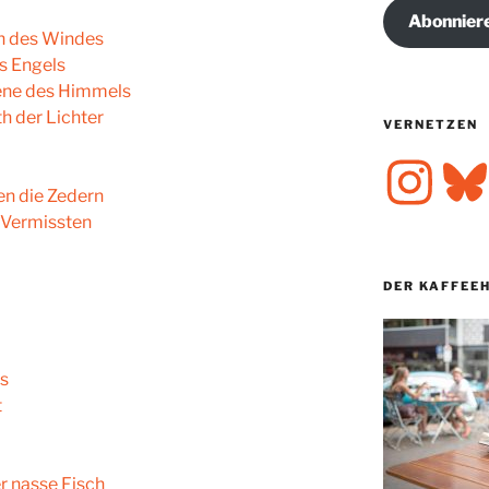
Abonnier
n des Windes
s Engels
ene des Himmels
h der Lichter
VERNETZEN
Instagram
Bluesk
n die Zedern
e Vermissten
DER KAFFEE
is
t
r nasse Fisch