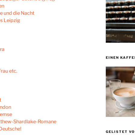
en
ge und die Nacht
s Leipzig
ira
EINEN KAFFE
rau etc.
t
ondon
Themse
tthew-Shardlake-Romane
Deutsche!
GELISTET V