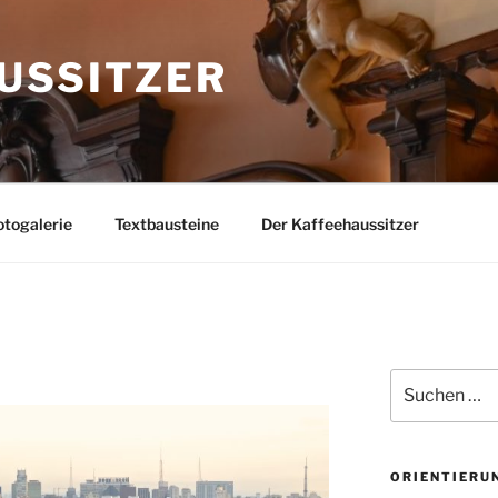
USSITZER
togalerie
Textbausteine
Der Kaffeehaussitzer
Suchen
nach:
ORIENTIERU