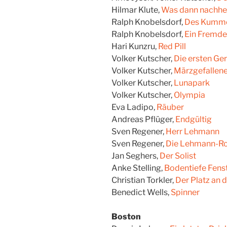
Hilmar Klute,
Was dann nachher
Ralph Knobelsdorf,
Des Kumme
Ralph Knobelsdorf,
Ein Fremde
Hari Kunzru,
Red Pill
Volker Kutscher,
Die ersten G
Volker Kutscher,
Märzgefallen
Volker Kutscher,
Lunapark
Volker Kutscher,
Olympia
Eva Ladipo,
Räuber
Andreas Pflüger,
Endgültig
Sven Regener,
Herr Lehmann
Sven Regener,
Die Lehmann-R
Jan Seghers,
Der Solist
Anke Stelling,
Bodentiefe Fens
Christian Torkler,
Der Platz an 
Benedict Wells,
Spinner
Boston