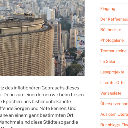
Eingang
Der Kaffeehaus
Bücherliste
Photogalerie
Textbausteine
Im Salon
Leseprojekte
Literatur.Orte
rotz des inflationären Gebrauchs dieses
Verlagsliste
r. Denn zum einen lernen wir beim Lesen
e Epochen, uns bisher unbekannte
Übersetzerinne
effende Sorgen und Nöte kennen. Und
Aus dem Litera
mane an einem ganz bestimmten Ort,
Manchmal sind diese Städte sogar die
Buchblogs. Eine