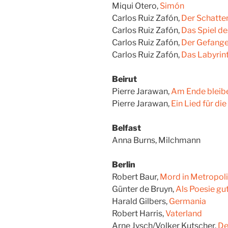
Miqui Otero,
Simón
Carlos Ruiz Zafón,
Der Schatte
Carlos Ruiz Zafón,
Das Spiel de
Carlos Ruiz Zafón,
Der Gefang
Carlos Ruiz Zafón,
Das Labyrint
Beirut
Pierre Jarawan,
Am Ende bleibe
Pierre Jarawan,
Ein Lied für di
Belfast
Anna Burns, Milchmann
Berlin
Robert Baur,
Mord in Metropol
Günter de Bruyn,
Als Poesie gu
Harald Gilbers,
Germania
Robert Harris,
Vaterland
Arne Jysch/Volker Kutscher,
De