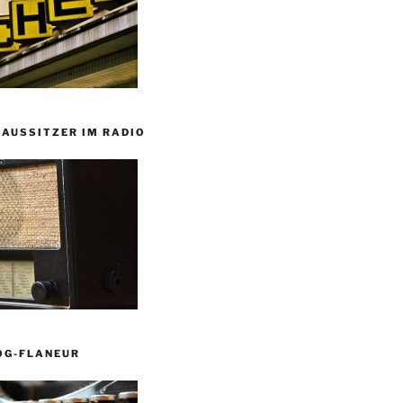
HAUSSITZER IM RADIO
OG-FLANEUR