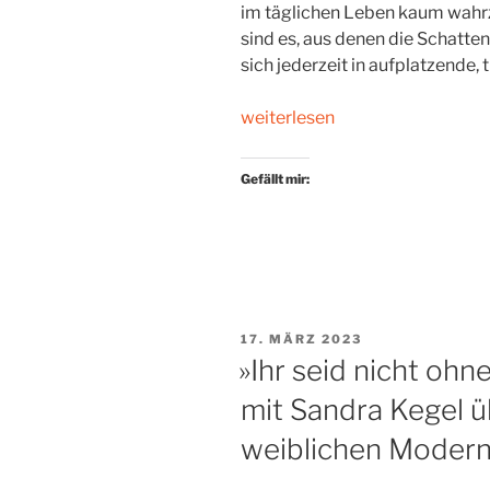
im täglichen Leben kaum wahr
sind es, aus denen die Schatte
sich jederzeit in aufplatzende,
„Berlin
weiterlesen
–
Chicago
Gefällt mir:
–
Jerusalem“
VERÖFFENTLICHT
17. MÄRZ 2023
AM
»Ihr seid nicht ohn
mit Sandra Kegel üb
weiblichen Moder