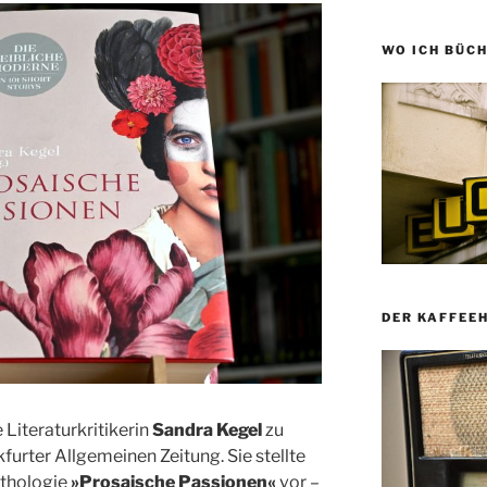
WO ICH BÜCH
DER KAFFEE
 Literaturkritikerin
Sandra Kegel
zu
kfurter Allgemeinen Zeitung. Sie stellte
nthologie
»Prosaische Passionen«
vor –