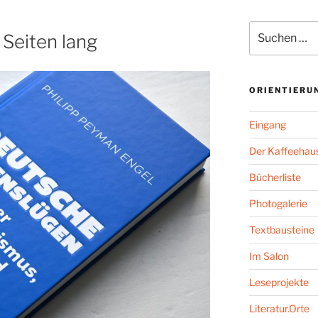
Suchen
 Seiten lang
nach:
ORIENTIERU
Eingang
Der Kaffeehaus
Bücherliste
Photogalerie
Textbausteine
Im Salon
Leseprojekte
Literatur.Orte