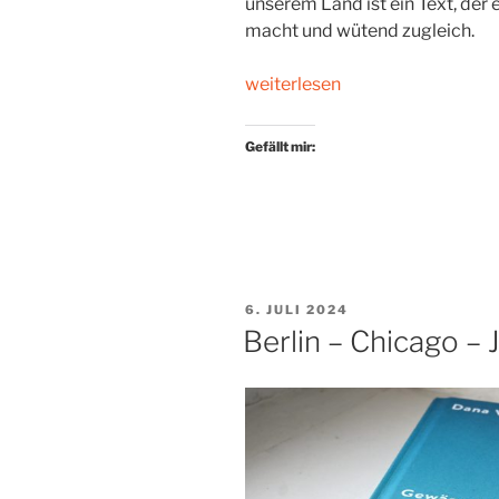
unserem Land ist ein Text, der 
macht und wütend zugleich.
„Ein
weiterlesen
Brandbrief,
183
Gefällt mir:
Seiten
lang“
VERÖFFENTLICHT
6. JULI 2024
AM
Berlin – Chicago –