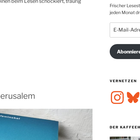
einen beim Lesen schockiert, traurig
Frischer Leses
jeden Monat dre
E-
Mail-
Adresse
Abonnier
VERNETZEN
Instagram
Bluesk
 Jerusalem
DER KAFFEE