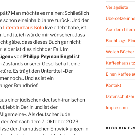
Verlagsliste
pät? Man möchte es meinen: Schließlich
Übersetzerinne
s schon eineinhalb Jahre zurück. Und der
im
Literaturhaus Köln
live erlebt habe, ist
Aus dem Litera
er. Und ja, ich würde mir wünschen, dass
Buchblogs. Eine
icht gäbe, dass dieses Buch gar nicht
ider ist dies nicht der Fall. Im
Wo ich Bücher 
ügen«
von
Philipp Peyman Engel
ist
Kaffeehaussitz
 Zustands unserer Gesellschaft eine
türe. Es trägt den Untertitel »Der
Einen Kaffee 
er noch«. Und es ist ein
Kontakt
anger Brandbrief.
Datenschutzer
us einer jüdischen deutsch-iranischen
, lebt in Berlin und ist der
Impressum
Allgemeine«. Als deutscher Jude
 der Zeit nach dem 7. Oktober 2023 –
BLOG VIA E-
alyse der dramatischen Entwicklungen in