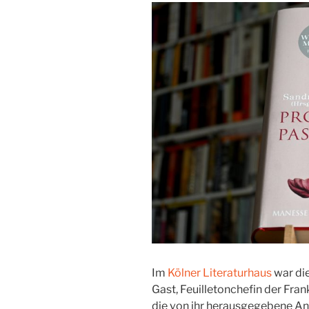
Im
Kölner Literaturhaus
war die
Gast, Feuilletonchefin der Fran
die von ihr herausgegebene A