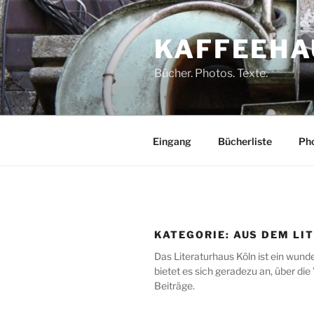
Zum
Inhalt
KAFFEEHA
springen
Bücher. Photos. Texte.
Eingang
Bücherliste
Pho
KATEGORIE:
AUS DEM LI
Das Literaturhaus Köln ist ein wund
bietet es sich geradezu an, über die
Beiträge.