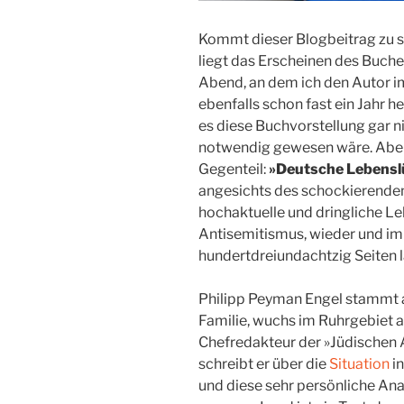
Kommt dieser Blogbeitrag zu s
liegt das Erscheinen des Buche
Abend, an dem ich den Autor 
ebenfalls schon fast ein Jahr h
es diese Buchvorstellung gar n
notwendig gewesen wäre. Aber le
Gegenteil:
»Deutsche Lebensl
angesichts des schockierenden
hochaktuelle und dringliche Lek
Antisemitismus, wieder und imm
hundertdreiundachtzig Seiten l
Philipp Peyman Engel stammt a
Familie, wuchs im Ruhrgebiet auf
Chefredakteur der »Jüdischen 
schreibt er über die
Situation
in
und diese sehr persönliche An