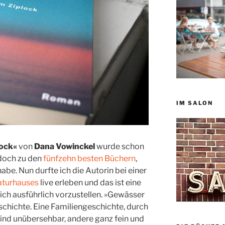
IM SALON
lock«
von
Dana Vowinckel
wurde schon
 doch zu den
fünfzehn besten Büchern
,
habe. Nun durfte ich die Autorin bei einer
raturhauses
live erleben und das ist eine
lich ausführlich vorzustellen. »Gewässer
eschichte. Eine Familiengeschichte, durch
sind unübersehbar, andere ganz fein und