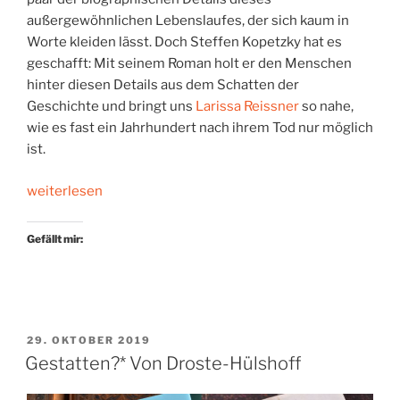
außergewöhnlichen Lebenslaufes, der sich kaum in
Worte kleiden lässt. Doch Steffen Kopetzky hat es
geschafft: Mit seinem Roman holt er den Menschen
hinter diesen Details aus dem Schatten der
Geschichte und bringt uns
Larissa Reissner
so nahe,
wie es fast ein Jahrhundert nach ihrem Tod nur möglich
ist.
„Gestatten?
weiterlesen
*
Larissa
Gefällt mir:
Reissner“
VERÖFFENTLICHT
29. OKTOBER 2019
AM
Gestatten?* Von Droste-Hülshoff