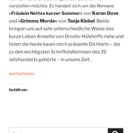
vorstellen möchte. Es handelt sich um die Romane
Karen Duve
»Fräulein Nettes kurzer Sommer«
von
u
nd
»
Grimms Morde«
von
Tanja Kinkel
. Beide
bringen uns auf sehr unterschiedliche Weise das
kurze Leben Annette von Droste-Hülshoffs nahe und
holen die heute kaum noch präsente Dichterin – die
zu den wichtigsten Schriftstellerinnen des 19.
Jahrhunderts gehörte – in unsere Zeit.
„Gestatten?
weiterlesen
*
Von
Gefällt mir:
Droste-
Hülshoff“
Suchen
Suche