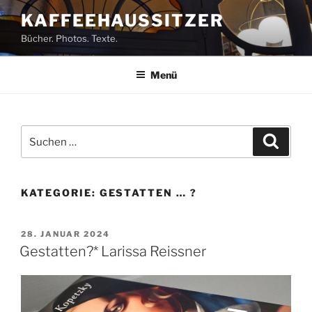
Zum
KAFFEEHAUSSITZER
Inhalt
Bücher. Photos. Texte.
springen
Menü
Suchen
Suche
nach:
KATEGORIE:
GESTATTEN … ?
VERÖFFENTLICHT
28. JANUAR 2024
AM
Gestatten?* Larissa Reissner