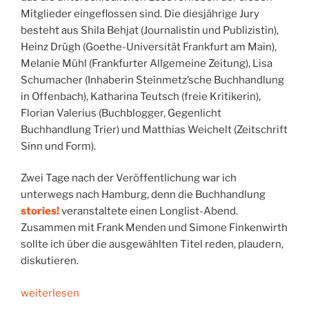
Mitglieder eingeflossen sind. Die diesjährige Jury
besteht aus Shila Behjat (Journalistin und Publizistin),
Heinz Drügh (Goethe-Universität Frankfurt am Main),
Melanie Mühl (Frankfurter Allgemeine Zeitung), Lisa
Schumacher (Inhaberin Steinmetz’sche Buchhandlung
in Offenbach), Katharina Teutsch (freie Kritikerin),
Florian Valerius (Buchblogger, Gegenlicht
Buchhandlung Trier) und Matthias Weichelt (Zeitschrift
Sinn und Form).
Zwei Tage nach der Veröffentlichung war ich
unterwegs nach Hamburg, denn die Buchhandlung
stories!
veranstaltete einen Longlist-Abend.
Zusammen mit Frank Menden und Simone Finkenwirth
sollte ich über die ausgewählten Titel reden, plaudern,
diskutieren.
„#dbp23:
weiterlesen
Ein