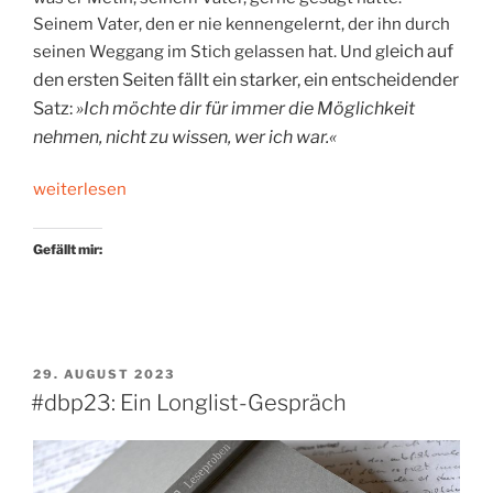
Seinem Vater, den er nie kennengelernt, der ihn durch
eich auf
seinen Weggang im Stich gelassen hat. Und gl
den ersten Seiten fällt ein starker, ein entscheidender
Satz:
»Ich möchte dir für immer die Möglichkeit
nehmen, nicht zu wissen, wer ich war.«
„Brief
weiterlesen
an
den
Gefällt mir:
Vater“
VERÖFFENTLICHT
29. AUGUST 2023
AM
#dbp23: Ein Longlist-Gespräch