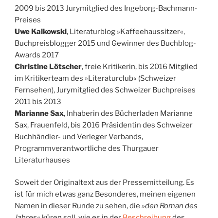
2009 bis 2013 Jurymitglied des Ingeborg-Bachmann-
Preises
Uwe Kalkowski
, Literaturblog »Kaffeehaussitzer«,
Buchpreisblogger 2015 und Gewinner des Buchblog-
Awards 2017
Christine Lötscher
, freie Kritikerin, bis 2016 Mitglied
im Kritikerteam des »Literaturclub« (Schweizer
Fernsehen), Jurymitglied des Schweizer Buchpreises
2011 bis 2013
Marianne Sax
, Inhaberin des Bücherladen Marianne
Sax, Frauenfeld, bis 2016 Präsidentin des Schweizer
Buchhändler- und Verleger Verbands,
Programmverantwortliche des Thurgauer
Literaturhauses
Soweit der Originaltext aus der Pressemitteilung. Es
ist für mich etwas ganz Besonderes, meinen eigenen
Namen in dieser Runde zu sehen, die
»den Roman des
Jahres«
küren soll, wie es in der
Beschreibung
des