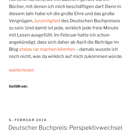
Bücher, mit denen ich mich beschäftigen darf. Denn in
diesem Jahr habe ich die große Ehre und das große
Vergnügen,
Jurymitglied
des Deutschen Buchpreises
zu sein. Und damit ist jede, wirklich jede freie Minute
mit Lesen ausgefüllt. Im Februar hatte ich schon
angekündigt, dass sich daher ab April die Beiträge im
Blog
etwas rar machen könnten
– damals wusste ich
noch nicht, was da wirklich auf mich zukommen würde.
„Abgetaucht
weiterlesen
im
Literaturmeer“
Gefällt mir:
VERÖFFENTLICHT
6. FEBRUAR 2018
AM
Deutscher Buchpreis: Perspektivwechsel