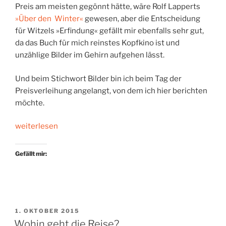
Preis am meisten gegönnt hätte, wäre Rolf Lapperts
»Über den Winter«
gewesen, aber die Entscheidung
für Witzels »Erfindung« gefällt mir ebenfalls sehr gut,
da das Buch für mich reinstes Kopfkino ist und
unzählige Bilder im Gehirn aufgehen lässt.
Und beim Stichwort Bilder bin ich beim Tag der
Preisverleihung angelangt, von dem ich hier berichten
möchte.
„Buchpreis
weiterlesen
mit
Tai
Gefällt mir:
Chi“
VERÖFFENTLICHT
1. OKTOBER 2015
AM
Wohin geht die Reise?