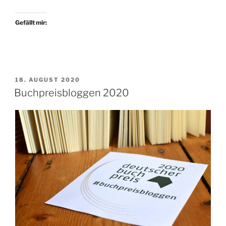
Gott
und
Gefällt mir:
roter
Schienenbus“
VERÖFFENTLICHT
18. AUGUST 2020
AM
Buchpreisbloggen 2020