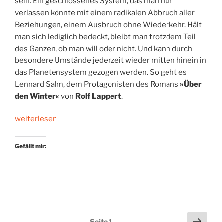
sein. Ein geschlossenes System, das man nur
verlassen könnte mit einem radikalen Abbruch aller
Beziehungen, einem Ausbruch ohne Wiederkehr. Hält
man sich lediglich bedeckt, bleibt man trotzdem Teil
des Ganzen, ob man will oder nicht. Und kann durch
besondere Umstände jederzeit wieder mitten hinein in
das Planetensystem gezogen werden. So geht es
Lennard Salm, dem Protagonisten des Romans
»Über
den Winter«
von
Rolf Lappert
.
„Wohin
weiterlesen
geht
die
Gefällt mir:
Reise?“
Seitennummerierung
Näch
Seite
1