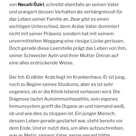
von
Necati Öziri
, schreibt ebenfalls an seinen Vater
und prangert dessen Verhalten als verhängnisvoll für
das Leben seiner Familie an. Zwar gibt es einen
wichtigen Unterschied, denn Ardas Vater dominiert
nicht mit seiner Präsenz, sondern hat mit seinem
unvermittelten Weggang eine riesige Lücke gerissen.
Doch gerade diese Leerstelle prägt das Leben von ihm,
seiner Schwester Aylin und ihrer Mutter Ümran auf
eine alles erdrückende Weise.
Der Ich-Erzähler Arda liegt im Krankenhaus. Er ist jung,
noch zu Beginn seines Studiums, aber es ist sehr
ungewiss, ob er die Klinik lebend verlassen wird. Die
Diagnose lautet Autoimmunhepatitis, sein eigenes
Immunsystem greift die Organe an und niemand weiß,
ob und wie dies zu stoppen ist. Ein junger Mensch,
dessen Leben gerade gestartet war, steht bereits vor
dem Ende. Und er nutzt dies, um alles aufzuschreiben,
was er Metin, seinem Vater, gerne gesagt hätte.