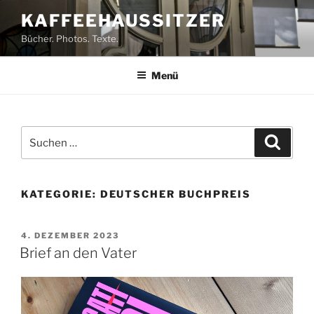
Zum
KAFFEEHAUSSITZER
Inhalt
Bücher. Photos. Texte.
springen
Menü
Suchen
Suche
nach:
KATEGORIE:
DEUTSCHER BUCHPREIS
VERÖFFENTLICHT
4. DEZEMBER 2023
AM
Brief an den Vater