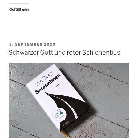
Longlist-
Gefällt mir:
Gespräch“
VERÖFFENTLICHT
8. SEPTEMBER 2020
AM
Schwarzer Gott und roter Schienenbus