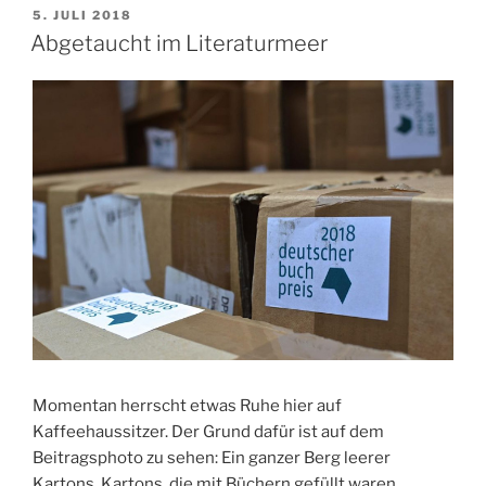
VERÖFFENTLICHT
5. JULI 2018
AM
Abgetaucht im Literaturmeer
Momentan herrscht etwas Ruhe hier auf
Kaffeehaussitzer. Der Grund dafür ist auf dem
Beitragsphoto zu sehen: Ein ganzer Berg leerer
Kartons. Kartons, die mit Büchern gefüllt waren.