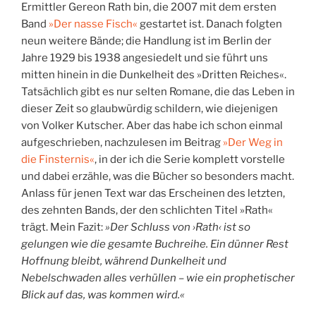
Ermittler Gereon Rath bin, die 2007 mit dem ersten
Band
»Der nasse Fisch«
gestartet ist. Danach folgten
neun weitere Bände; die Handlung ist im Berlin der
Jahre 1929 bis 1938 angesiedelt und sie führt uns
mitten hinein in die Dunkelheit des »Dritten Reiches«.
Tatsächlich gibt es nur selten Romane, die das Leben in
dieser Zeit so glaubwürdig schildern, wie diejenigen
von Volker Kutscher. Aber das habe ich schon einmal
aufgeschrieben, nachzulesen im Beitrag
»Der Weg in
die Finsternis«
, in der ich die Serie komplett vorstelle
und dabei erzähle, was die Bücher so besonders macht.
Anlass für jenen Text war das Erscheinen des letzten,
des zehnten Bands, der den schlichten Titel »Rath«
trägt. Mein Fazit:
»Der Schluss von ›Rath‹ ist so
gelungen wie die gesamte Buchreihe. Ein dünner Rest
Hoffnung bleibt, während Dunkelheit und
Nebelschwaden alles verhüllen – wie ein prophetischer
Blick auf das, was kommen wird.«