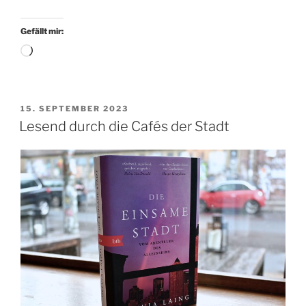
Birthday!
Herr
Gefällt mir:
Lehmann
Wird
wird
geladen …
65“
VERÖFFENTLICHT
15. SEPTEMBER 2023
AM
Lesend durch die Cafés der Stadt