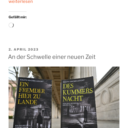
„Lesend
weiterlesen
durch
die
Gefällt mir:
Cafés
Wird
der
geladen …
Stadt“
VERÖFFENTLICHT
2. APRIL 2023
AM
An der Schwelle einer neuen Zeit