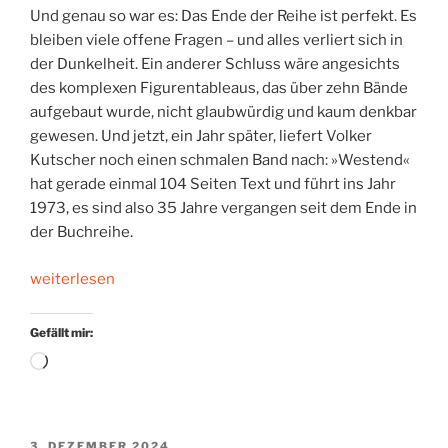
Und genau so war es: Das Ende der Reihe ist perfekt. Es
bleiben viele offene Fragen – und alles verliert sich in
der Dunkelheit. Ein anderer Schluss wäre angesichts
des komplexen Figurentableaus, das über zehn Bände
aufgebaut wurde, nicht glaubwürdig und kaum denkbar
gewesen. Und jetzt, ein Jahr später, liefert Volker
Kutscher noch einen schmalen Band nach: »Westend«
hat gerade einmal 104 Seiten Text und führt ins Jahr
1973, es sind also 35 Jahre vergangen seit dem Ende in
der Buchreihe.
„Das
weiterlesen
Finale
nach
Gefällt mir:
dem
Wird
Finale“
geladen …
VERÖFFENTLICHT
3. DEZEMBER 2024