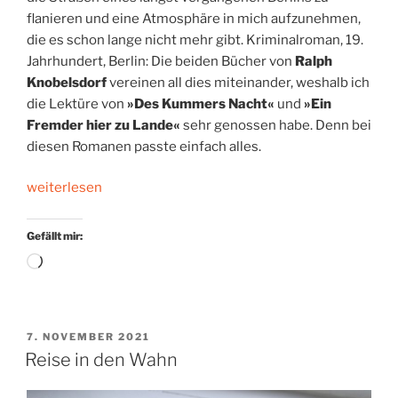
flanieren und eine Atmosphäre in mich aufzunehmen,
die es schon lange nicht mehr gibt. Kriminalroman, 19.
Jahrhundert, Berlin: Die beiden Bücher von
Ralph
Knobelsdorf
vereinen all dies miteinander, weshalb ich
die Lektüre von
»Des Kummers Nacht«
und
»Ein
Fremder hier zu Lande«
sehr genossen habe. Denn bei
diesen Romanen passte einfach alles.
„An
weiterlesen
der
Schwelle
Gefällt mir:
einer
Wird
neuen
geladen …
Zeit“
VERÖFFENTLICHT
7. NOVEMBER 2021
AM
Reise in den Wahn