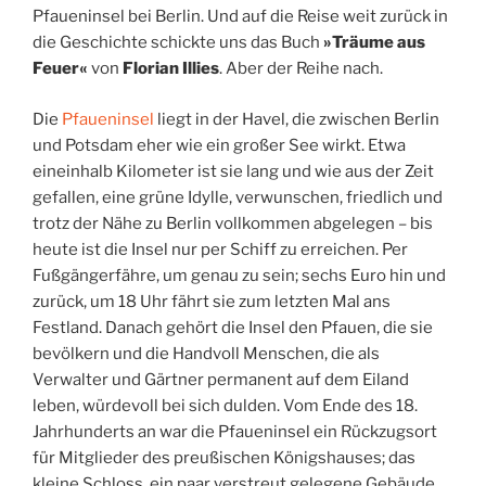
Pfaueninsel bei Berlin. Und auf die Reise weit zurück in
die Geschichte schickte uns das Buch
»Träume aus
Feuer«
von
Florian Illies
. Aber der Reihe nach.
Die
Pfaueninsel
liegt in der Havel, die zwischen Berlin
und Potsdam eher wie ein großer See wirkt. Etwa
eineinhalb Kilometer ist sie lang und wie aus der Zeit
gefallen, eine grüne Idylle, verwunschen, friedlich und
trotz der Nähe zu Berlin vollkommen abgelegen – bis
heute ist die Insel nur per Schiff zu erreichen. Per
Fußgängerfähre, um genau zu sein; sechs Euro hin und
zurück, um 18 Uhr fährt sie zum letzten Mal ans
Festland. Danach gehört die Insel den Pfauen, die sie
bevölkern und die Handvoll Menschen, die als
Verwalter und Gärtner permanent auf dem Eiland
leben, würdevoll bei sich dulden. Vom Ende des 18.
Jahrhunderts an war die Pfaueninsel ein Rückzugsort
für Mitglieder des preußischen Königshauses; das
kleine Schloss, ein paar verstreut gelegene Gebäude