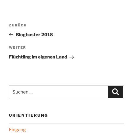
Beitragsnavigation
Vorheriger
ZURÜCK
Beitrag
Blogbuster 2018
Nächster
WEITER
Beitrag
Flüchtling im eigenen Land
Suchen
Suche
nach:
ORIENTIERUNG
Eingang