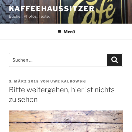
Zum
KAFFEEHAUSSITZER
Inhalt
Bücher. Photos. Texte.
springen
Menü
Suchen
Suche
nach:
VERÖFFENTLICHT
3. MÄRZ 2018
VON
UWE KALKOWSKI
AM
Bitte weitergehen, hier ist nichts
zu sehen