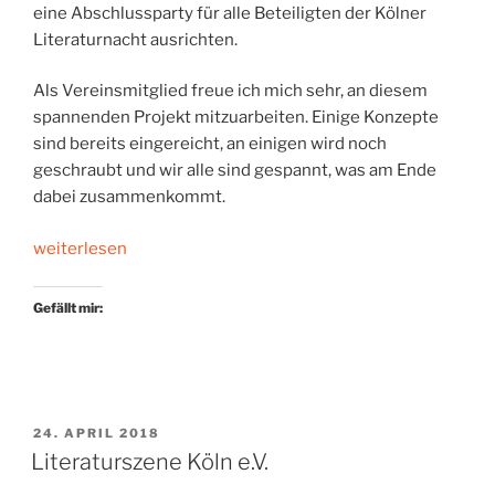
eine Abschlussparty für alle Beteiligten der Kölner
Literaturnacht ausrichten.
Als Vereinsmitglied freue ich mich sehr, an diesem
spannenden Projekt mitzuarbeiten. Einige Konzepte
sind bereits eingereicht, an einigen wird noch
geschraubt und wir alle sind gespannt, was am Ende
dabei zusammenkommt.
„Erste
weiterlesen
Kölner
Literaturnacht“
Gefällt mir:
VERÖFFENTLICHT
24. APRIL 2018
AM
Literaturszene Köln e.V.