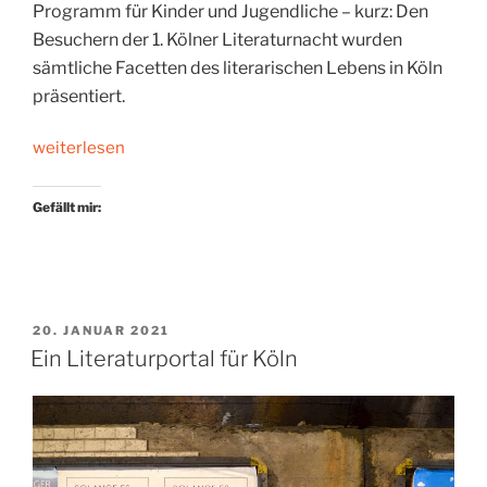
Programm für Kinder und Jugendliche – kurz: Den
Besuchern der 1. Kölner Literaturnacht wurden
sämtliche Facetten des literarischen Lebens in Köln
präsentiert.
„Geplantes
weiterlesen
Flanieren“
Gefällt mir:
VERÖFFENTLICHT
20. JANUAR 2021
AM
Ein Literaturportal für Köln