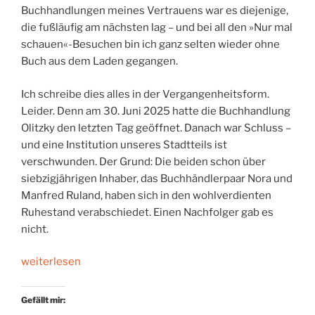
Buchhandlungen meines Vertrauens war es diejenige,
die fußläufig am nächsten lag – und bei all den »Nur mal
schauen«-Besuchen bin ich ganz selten wieder ohne
Buch aus dem Laden gegangen.
Ich schreibe dies alles in der Vergangenheitsform.
Leider. Denn am 30. Juni 2025 hatte die Buchhandlung
Olitzky den letzten Tag geöffnet. Danach war Schluss –
und eine Institution unseres Stadtteils ist
verschwunden. Der Grund: Die beiden schon über
siebzigjährigen Inhaber, das Buchhändlerpaar Nora und
Manfred Ruland, haben sich in den wohlverdienten
Ruhestand verabschiedet. Einen Nachfolger gab es
nicht.
„Abschied
weiterlesen
von
einem
Gefällt mir:
Leuchtturm“