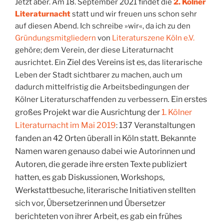
Jetzt aber. Am 18. September 2021 findet die
2. Kölner
Literaturnacht
statt und wir freuen uns schon sehr
auf diesen Abend. Ich schreibe »wir«, da ich zu den
Gründungsmitgliedern
von
Literaturszene Köln e.V.
gehöre; dem Verein, der diese Literaturnacht
Ziel des Vereins ist es,
ausrichtet. Ein
das literarische
Leben der Stadt sichtbarer zu machen, auch um
dadurch mittelfristig die Arbeitsbedingungen der
.
Ein erstes
Kölner Literaturschaffenden zu verbessern
großes Projekt war die Ausrichtung der
1. Kölner
Literaturnacht im Mai 2019
137 Veranstaltungen
:
fanden an 42 Orten überall in Köln statt. Bekannte
Namen waren genauso dabei wie Autorinnen und
Autoren, die gerade ihre ersten Texte publiziert
hatten, es gab Diskussionen, Workshops,
Werkstattbesuche, literarische Initiativen stellten
sich vor, Übersetzerinnen und Übersetzer
berichteten von ihrer Arbeit, es gab ein frühes