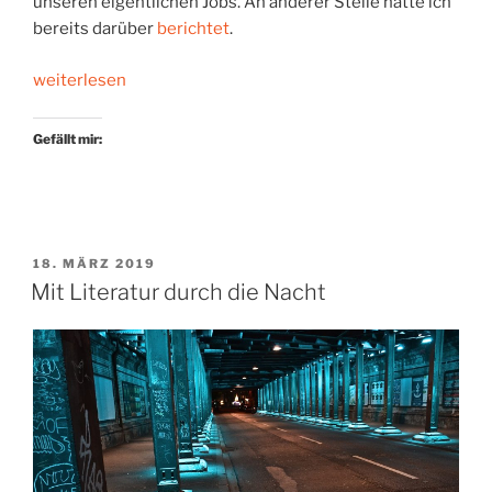
unseren eigentlichen Jobs. An anderer Stelle hatte ich
bereits darüber
berichtet
.
„Eigentlich
weiterlesen
wollte
ich
Gefällt mir:
nur
über
Bücher
bloggen“
VERÖFFENTLICHT
18. MÄRZ 2019
AM
Mit Literatur durch die Nacht