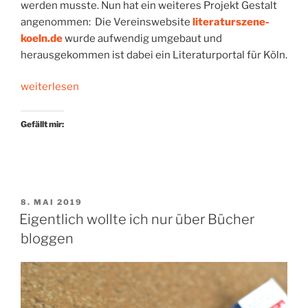
werden musste. Nun hat ein weiteres Projekt Gestalt
angenommen: Die Vereinswebsite
literaturszene-
koeln.de
wurde aufwendig umgebaut und
herausgekommen ist dabei ein Literaturportal für Köln.
„Ein
weiterlesen
Literaturportal
für
Gefällt mir:
Köln“
VERÖFFENTLICHT
8. MAI 2019
AM
Eigentlich wollte ich nur über Bücher
bloggen