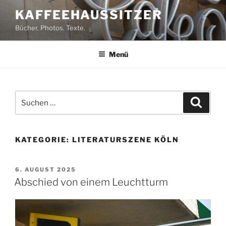
Zum
KAFFEEHAUSSITZER
Inhalt
Bücher. Photos. Texte.
springen
Menü
Suchen
Suche
nach:
KATEGORIE:
LITERATURSZENE KÖLN
VERÖFFENTLICHT
6. AUGUST 2025
AM
Abschied von einem Leuchtturm