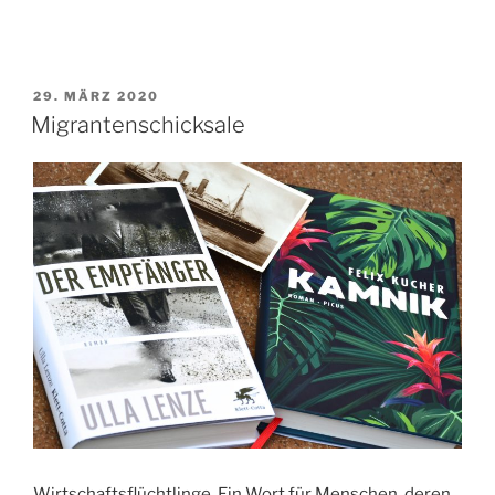
VERÖFFENTLICHT
29. MÄRZ 2020
AM
Migrantenschicksale
Wirtschaftsflüchtlinge. Ein Wort für Menschen, deren