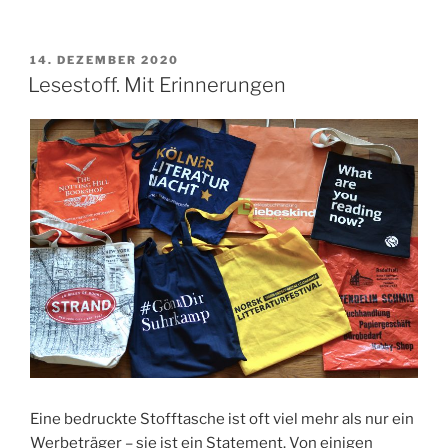
veränderte“
VERÖFFENTLICHT
14. DEZEMBER 2020
AM
Lesestoff. Mit Erinnerungen
Eine bedruckte Stofftasche ist oft viel mehr als nur ein
Werbeträger – sie ist ein Statement. Von einigen