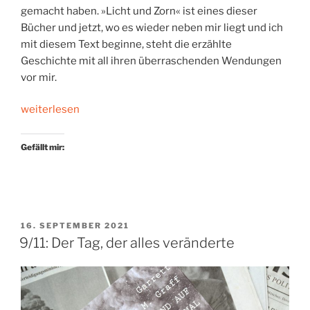
gemacht haben. »Licht und Zorn« ist eines dieser
Bücher und jetzt, wo es wieder neben mir liegt und ich
mit diesem Text beginne, steht die erzählte
Geschichte mit all ihren überraschenden Wendungen
vor mir.
„Schicksal
weiterlesen
gibt
es
Gefällt mir:
nicht“
VERÖFFENTLICHT
16. SEPTEMBER 2021
AM
9/11: Der Tag, der alles veränderte