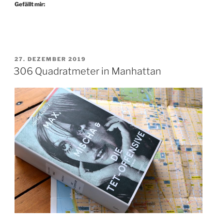
der
Gefällt mir:
Erinnerung“
VERÖFFENTLICHT
27. DEZEMBER 2019
AM
306 Quadratmeter in Manhattan