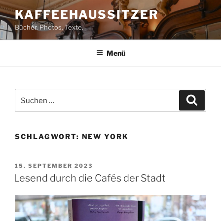
Zum
KAFFEEHAUSSITZER
Inhalt
Bücher. Photos. Texte.
springen
Menü
Suchen
Suche
nach:
SCHLAGWORT:
NEW YORK
VERÖFFENTLICHT
15. SEPTEMBER 2023
AM
Lesend durch die Cafés der Stadt