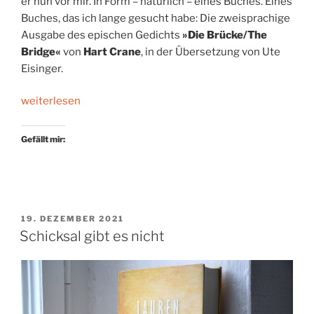
er nun vor mir. In Form – natürlich – eines Buches. Eines
Buches, das ich lange gesucht habe: Die zweisprachige
Ausgabe des epischen Gedichts
»Die Brücke/The
Bridge«
von
Hart Crane
, in der Übersetzung von Ute
Eisinger.
„Die
weiterlesen
Suche
nach
Gefällt mir:
dem
Hart-
Crane-
Gedicht“
VERÖFFENTLICHT
19. DEZEMBER 2021
AM
Schicksal gibt es nicht