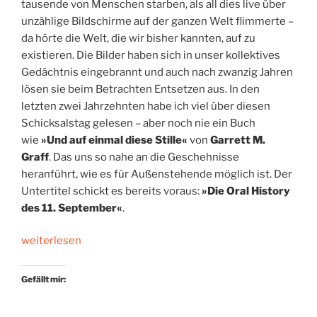
tausende von Menschen starben, als all dies live über
unzählige Bildschirme auf der ganzen Welt flimmerte –
da hörte die Welt, die wir bisher kannten, auf zu
existieren. Die Bilder haben sich in unser kollektives
Gedächtnis eingebrannt und auch nach zwanzig Jahren
lösen sie beim Betrachten Entsetzen aus. In den
letzten zwei Jahrzehnten habe ich viel über diesen
Schicksalstag gelesen – aber noch nie ein Buch
wie
»Und auf einmal diese Stille«
von
Garrett M.
Graff
. Das uns so nahe an die Geschehnisse
heranführt, wie es für Außenstehende möglich ist. Der
Untertitel schickt es bereits voraus:
»Die Oral History
des 11. September«
.
„9/11:
weiterlesen
Der
Tag,
Gefällt mir:
der
alles