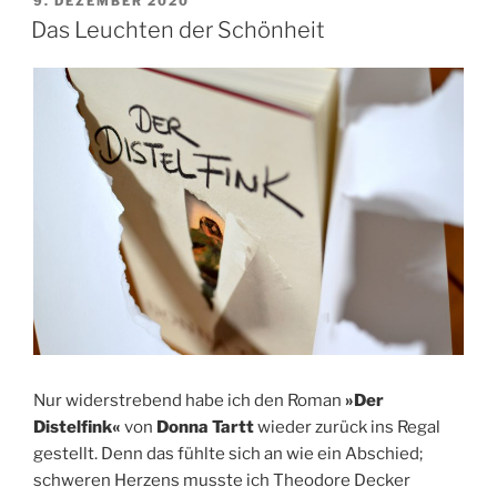
VERÖFFENTLICHT
9. DEZEMBER 2020
AM
Das Leuchten der Schönheit
Nur widerstrebend habe ich den Roman
»Der
Distelfink«
von
Donna Tartt
wieder zurück ins Regal
gestellt. Denn das fühlte sich an wie ein Abschied;
schweren Herzens musste ich Theodore Decker