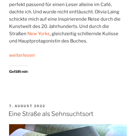
perfekt passend für einen Leser alleine im Café,
dachte ich. Und wurde nicht enttäuscht. Olivia Laing
schickte mich auf eine inspirierende Reise durch die
Kunstwelt des 20. Jahrhunderts. Und durch die
Straßen
New Yorks
, gleichzeitig schillernde Kulisse
und Hauptprotagonistin des Buches.
„Lesend
weiterlesen
durch
die
Gefällt mir:
Cafés
der
Stadt“
VERÖFFENTLICHT
7. AUGUST 2022
AM
Eine Straße als Sehnsuchtsort