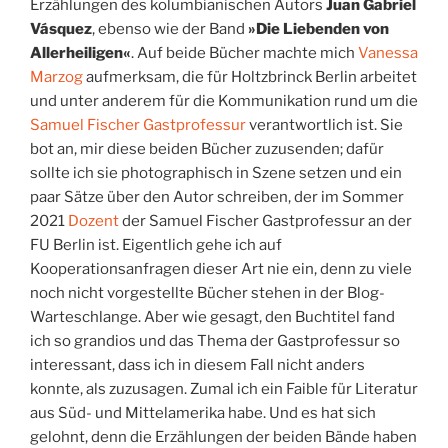
Erzählungen des kolumbianischen Autors
Juan Gabriel
Vásquez
, ebenso wie der Band
»Die Liebenden von
Allerheiligen«
. Auf beide Bücher machte mich
Vanessa
Marzog
aufmerksam, die für Holtzbrinck Berlin arbeitet
und unter anderem für die Kommunikation rund um die
Samuel Fischer Gastprofessur
verantwortlich ist. Sie
bot an, mir diese beiden Bücher zuzusenden; dafür
sollte ich sie photographisch in Szene setzen und ein
paar Sätze über den Autor schreiben, der im Sommer
2021
Dozent
der Samuel Fischer Gastprofessur an der
FU Berlin ist. Eigentlich gehe ich auf
Kooperationsanfragen dieser Art nie ein, denn zu viele
noch nicht vorgestellte Bücher stehen in der Blog-
Warteschlange. Aber wie gesagt, den Buchtitel fand
ich so grandios und das Thema der Gastprofessur so
interessant, dass ich in diesem Fall nicht anders
konnte, als zuzusagen. Zumal ich ein Faible für Literatur
aus Süd- und Mittelamerika habe. Und es hat sich
gelohnt, denn die Erzählungen der beiden Bände haben