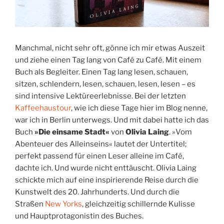
Manchmal, nicht sehr oft, gönne ich mir etwas Auszeit
und ziehe einen Tag lang von Café zu Café. Mit einem
Buch als Begleiter. Einen Tag lang lesen, schauen,
sitzen, schlendern, lesen, schauen, lesen, lesen – es
sind intensive Lektüreerlebnisse. Bei der letzten
Kaffeehaustour
, wie ich diese Tage hier im Blog nenne,
war ich in Berlin unterwegs. Und mit dabei hatte ich das
Buch
»Die einsame Stadt«
von
Olivia Laing
. »Vom
Abenteuer des Alleinseins« lautet der Untertitel;
perfekt passend für einen Leser alleine im Café,
dachte ich. Und wurde nicht enttäuscht. Olivia Laing
schickte mich auf eine inspirierende Reise durch die
Kunstwelt des 20. Jahrhunderts. Und durch die
Straßen
New Yorks
, gleichzeitig schillernde Kulisse
und Hauptprotagonistin des Buches.