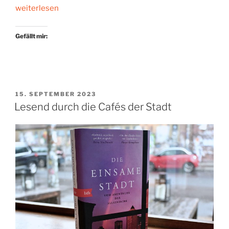
„Das
weiterlesen
Abschiedsbuch“
Gefällt mir:
VERÖFFENTLICHT
15. SEPTEMBER 2023
AM
Lesend durch die Cafés der Stadt