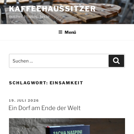
Zum
KAFFEEHAUSSITZER
Inhalt
Bücher. Photos. Texte.
springen
Menü
Suchen
Suche
nach:
SCHLAGWORT:
EINSAMKEIT
VERÖFFENTLICHT
19. JULI 2026
AM
Ein Dorf am Ende der Welt