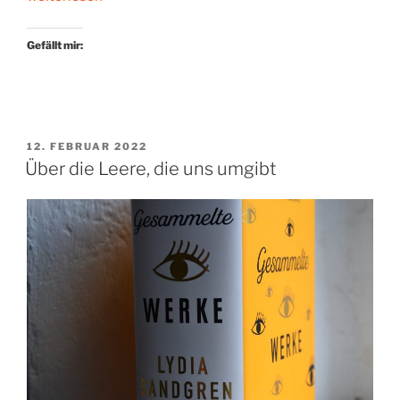
Augen
seines
Gefällt mir:
Vaters“
VERÖFFENTLICHT
12. FEBRUAR 2022
AM
Über die Leere, die uns umgibt