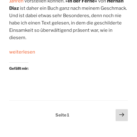
Jahren
vorstellen können.
»In der Ferne«
von
Hernan
Diaz
ist daher ein Buch ganz nach meinem Geschmack.
Und ist dabei etwas sehr Besonderes, denn noch nie
habe ich einen Text gelesen, in dem die geschilderte
Einsamkeit so überwältigend präsent war, wie in
diesem.
„Majestätische
weiterlesen
Hoffnungslosigkeit“
Gefällt mir:
Seitennummerierung
Näch
Seite
1
Seit
der
Beiträge