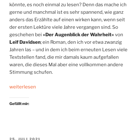
könnte, es noch einmal zu lesen? Denn das mache ich
gerne und manchmal ist es sehr spannend, wie ganz
anders das Erzählte auf einen wirken kann, wenn seit
der ersten Lektüre viele Jahre vergangen sind. So
geschehen bei
»Der Augenblick der Wahrheit«
von
Leif Davidsen
; ein Roman, den ich vor etwa zwanzig
Jahren las – und in dem ich beim erneuten Lesen viele
Textstellen fand, die mir damals kaum aufgefallen
waren, die dieses Mal aber eine vollkommen andere
Stimmung schufen.
„Ein
weiterlesen
Echo
aus
Gefällt mir:
der
Vergangenheit“
VERÖFFENTLICHT
25. JULI 2021