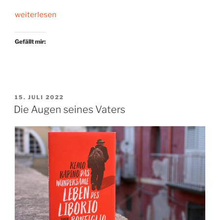
„Lesend
weiterlesen
durch
die
Gefällt mir:
Cafés
der
Stadt“
VERÖFFENTLICHT
15. JULI 2022
AM
Die Augen seines Vaters