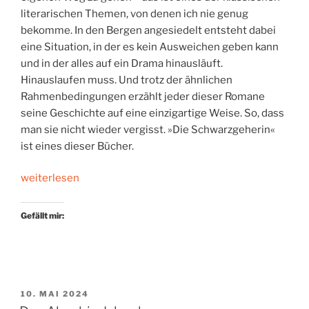
literarischen Themen, von denen ich nie genug
bekomme. In den Bergen angesiedelt entsteht dabei
eine Situation, in der es kein Ausweichen geben kann
und in der alles auf ein Drama hinausläuft.
Hinauslaufen muss. Und trotz der ähnlichen
Rahmenbedingungen erzählt jeder dieser Romane
seine Geschichte auf eine einzigartige Weise. So, dass
man sie nicht wieder vergisst. »Die Schwarzgeherin«
ist eines dieser Bücher.
„Weit
weiterlesen
oben
in
Gefällt mir:
den
Bergen“
VERÖFFENTLICHT
10. MAI 2024
AM