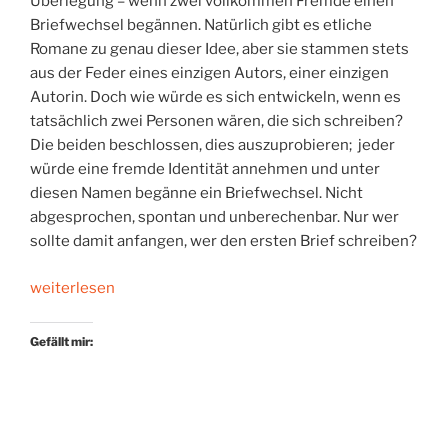
Überlegung – wenn zwei vollkommen Fremde einen
Briefwechsel begännen. Natürlich gibt es etliche
Romane zu genau dieser Idee, aber sie stammen stets
aus der Feder eines einzigen Autors, einer einzigen
Autorin. Doch wie würde es sich entwickeln, wenn es
tatsächlich zwei Personen wären, die sich schreiben?
Die beiden beschlossen, dies auszuprobieren; jeder
würde eine fremde Identität annehmen und unter
diesen Namen begänne ein Briefwechsel. Nicht
abgesprochen, spontan und unberechenbar. Nur wer
sollte damit anfangen, wer den ersten Brief schreiben?
„Aus
weiterlesen
einem
Münzwurf
Gefällt mir:
wird
Literatur“