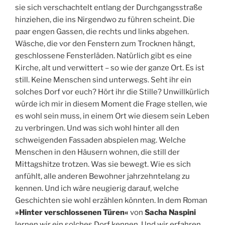
sie sich verschachtelt entlang der Durchgangsstraße
hinziehen, die ins Nirgendwo zu führen scheint. Die
paar engen Gassen, die rechts und links abgehen.
Wäsche, die vor den Fenstern zum Trocknen hängt,
geschlossene Fensterläden. Natürlich gibt es eine
Kirche, alt und verwittert – so wie der ganze Ort. Es ist
still. Keine Menschen sind unterwegs. Seht ihr ein
solches Dorf vor euch? Hört ihr die Stille? Unwillkürlich
würde ich mir in diesem Moment die Frage stellen, wie
es wohl sein muss, in einem Ort wie diesem sein Leben
zu verbringen. Und was sich wohl hinter all den
schweigenden Fassaden abspielen mag. Welche
Menschen in den Häusern wohnen, die still der
Mittagshitze trotzen. Was sie bewegt. Wie es sich
anfühlt, alle anderen Bewohner jahrzehntelang zu
kennen. Und ich wäre neugierig darauf, welche
Geschichten sie wohl erzählen könnten. In dem Roman
»Hinter verschlossenen Türen«
von
Sacha Naspini
lernen wir ein solches Dorf kennen. Und wir erfahren