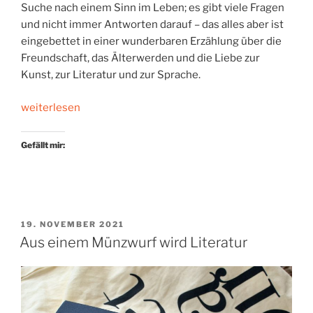
Suche nach einem Sinn im Leben; es gibt viele Fragen
und nicht immer Antworten darauf – das alles aber ist
eingebettet in einer wunderbaren Erzählung über die
Freundschaft, das Älterwerden und die Liebe zur
Kunst, zur Literatur und zur Sprache.
„Über
weiterlesen
die
Leere,
Gefällt mir:
die
uns
umgibt“
VERÖFFENTLICHT
19. NOVEMBER 2021
AM
Aus einem Münzwurf wird Literatur