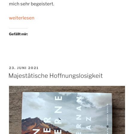
mich sehr begeistert.
„Mit
weiterlesen
eleganter
Leichtigkeit“
Gefällt mir:
VERÖFFENTLICHT
23. JUNI 2021
AM
Majestätische Hoffnungslosigkeit