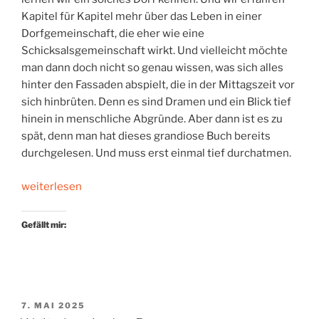
Kapitel für Kapitel mehr über das Leben in einer
Dorfgemeinschaft, die eher wie eine
Schicksalsgemeinschaft wirkt. Und vielleicht möchte
man dann doch nicht so genau wissen, was sich alles
hinter den Fassaden abspielt, die in der Mittagszeit vor
sich hinbrüten. Denn es sind Dramen und ein Blick tief
hinein in menschliche Abgründe. Aber dann ist es zu
spät, denn man hat dieses grandiose Buch bereits
durchgelesen. Und muss erst einmal tief durchatmen.
„Ein
weiterlesen
Dorf
am
Gefällt mir:
Ende
der
Welt“
VERÖFFENTLICHT
7. MAI 2025
AM