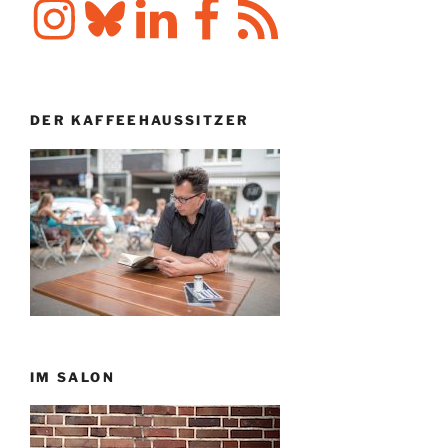
Instagram
Bluesky
LinkedIn
Facebook
RSS-
Feed
DER KAFFEEHAUSSITZER
IM SALON