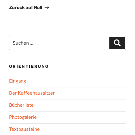
Beitrag
Zurück auf Null
Suchen
Suche
nach:
ORIENTIERUNG
Eingang
Der Kaffeehaussitzer
Bücherliste
Photogalerie
Textbausteine