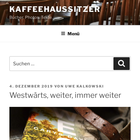
Zum
KAFFEEHAUSSITZER
Inhalt
Bücher. Photos. Texte.
springen
Menü
Suchen
Suche
nach:
VERÖFFENTLICHT
4. DEZEMBER 2019
VON
UWE KALKOWSKI
AM
Westwärts, weiter, immer weiter