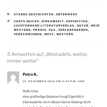
KATEGORIEN
STARKE GESCHICHTEN
,
UNTERWEGS
SCHLAGWÖRTER
CARYS DAVIES
,
EINSAMKEIT
,
EXPEDITION
,
LUCHTERHAND LITERATURVERLAG
,
NATUR
,
NOIR
WESTERN
,
PRÄRIE
,
USA
,
VERLORENGEHEN
,
VERSCHWINDEN
,
WEST
,
WESTERN
5 Antworten auf „Westwärts, weiter,
immer weiter“
Petra K.
15. DEZEMBER 2019 UM 3:09 P.M. UHR
Hallo Uwe,
eine großartige Besprechung! Eigentlich
interessierte mich dieses Genre bislang nicht