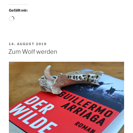
alles
ändert
Gefällt mir:
sich“
Wird
geladen …
VERÖFFENTLICHT
14. AUGUST 2019
AM
Zum Wolf werden