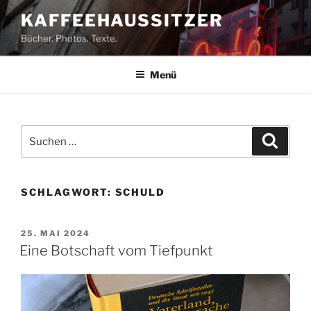
Zum
KAFFEEHAUSSITZER
Inhalt
Bücher. Photos. Texte.
springen
Menü
Suchen
Suche
nach:
SCHLAGWORT:
SCHULD
VERÖFFENTLICHT
25. MAI 2024
AM
Eine Botschaft vom Tiefpunkt