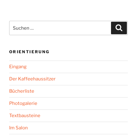
Alpenwestern“
Suchen
Suche
nach:
ORIENTIERUNG
Eingang
Der Kaffeehaussitzer
Bücherliste
Photogalerie
Textbausteine
Im Salon