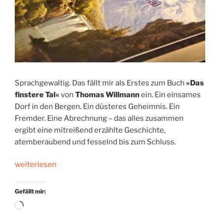
Sprachgewaltig. Das fällt mir als Erstes zum Buch
»Das
finstere Tal«
von
Thomas Willmann
ein. Ein einsames
Dorf in den Bergen. Ein düsteres Geheimnis. Ein
Fremder. Eine Abrechnung – das alles zusammen
ergibt eine mitreißend erzählte Geschichte,
atemberaubend und fesselnd bis zum Schluss.
„Mein
weiterlesen
ist
die
Gefällt mir:
Rache:
Wird
Ein
geladen …