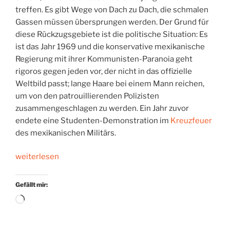
treffen. Es gibt Wege von Dach zu Dach, die schmalen
Gassen müssen übersprungen werden. Der Grund für
diese Rückzugsgebiete ist die politische Situation: Es
ist das Jahr 1969 und die konservative mexikanische
Regierung mit ihrer Kommunisten-Paranoia geht
rigoros gegen jeden vor, der nicht in das offizielle
Weltbild passt; lange Haare bei einem Mann reichen,
um von den patrouillierenden Polizisten
zusammengeschlagen zu werden. Ein Jahr zuvor
endete eine Studenten-Demonstration im
Kreuzfeuer
des mexikanischen Militärs.
„Zum
weiterlesen
Wolf
werden“
Gefällt mir:
Wird
geladen …