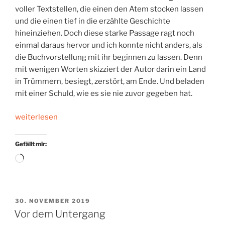
voller Textstellen, die einen den Atem stocken lassen
und die einen tief in die erzählte Geschichte
hineinziehen. Doch diese starke Passage ragt noch
einmal daraus hervor und ich konnte nicht anders, als
die Buchvorstellung mit ihr beginnen zu lassen. Denn
mit wenigen Worten skizziert der Autor darin ein Land
in Trümmern, besiegt, zerstört, am Ende. Und beladen
mit einer Schuld, wie es sie nie zuvor gegeben hat.
„Täterland
weiterlesen
ist
abgebrannt“
Gefällt mir:
Wird
geladen …
VERÖFFENTLICHT
30. NOVEMBER 2019
AM
Vor dem Untergang