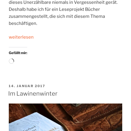
dieses Unerzählbare niemals in Vergessenheit gerät.
Deshalb habe ich für ein Leseprojekt Bücher
zusammengestellt, die sich mit diesem Thema
beschäftigen.
„Das
weiterlesen
Unerzählbare.
Ein
Gefällt mir:
Leseprojekt“
Wird
geladen …
VERÖFFENTLICHT
14. JANUAR 2017
AM
Im Lawinenwinter