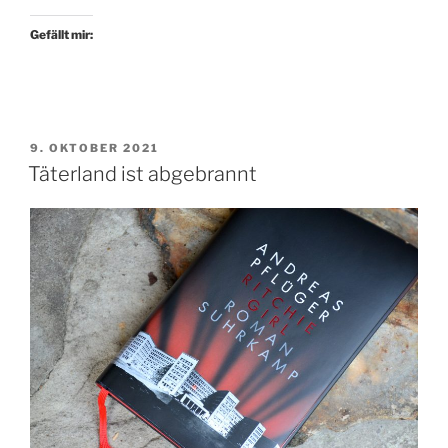
Botschaft
vom
Gefällt mir:
Tiefpunkt“
VERÖFFENTLICHT
9. OKTOBER 2021
AM
Täterland ist abgebrannt