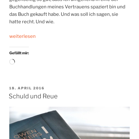
Buchhandlungen meines Vertrauens spaziert bin und
das Buch gekauft habe. Und was soll ich sagen, sie
hatte recht. Und wie.
„Im
weiterlesen
Lawinenwinter“
Gefällt mir:
Wird
geladen …
VERÖFFENTLICHT
18. APRIL 2016
AM
Schuld und Reue