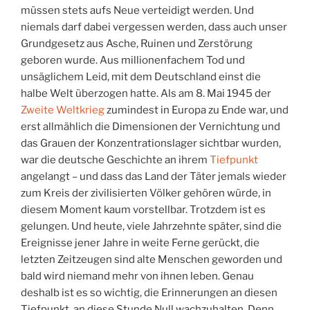
müssen stets aufs Neue verteidigt werden. Und
niemals darf dabei vergessen werden, dass auch unser
Grundgesetz aus Asche, Ruinen und Zerstörung
geboren wurde. Aus millionenfachem Tod und
unsäglichem Leid, mit dem Deutschland einst die
halbe Welt überzogen hatte. Als am 8. Mai 1945 der
Zweite Weltkrieg
zumindest in Europa zu Ende war, und
erst allmählich die Dimensionen der Vernichtung und
das Grauen der Konzentrationslager sichtbar wurden,
war die deutsche Geschichte an ihrem
Tiefpunkt
angelangt – und dass das Land der Täter jemals wieder
zum Kreis der zivilisierten Völker gehören würde, in
diesem Moment kaum vorstellbar. Trotzdem ist es
gelungen. Und heute, viele Jahrzehnte später, sind die
Ereignisse jener Jahre in weite Ferne gerückt, die
letzten Zeitzeugen sind alte Menschen geworden und
bald wird niemand mehr von ihnen leben. Genau
deshalb ist es so wichtig, die Erinnerungen an diesen
Tiefpunkt, an diese Stunde Null wachzuhalten. Denn