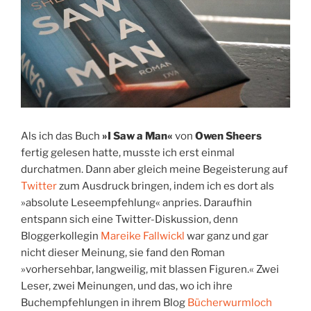
Als ich das Buch
»I Saw a Man«
von
Owen Sheers
fertig gelesen hatte, musste ich erst einmal
durchatmen. Dann aber gleich meine Begeisterung auf
Twitter
zum Ausdruck bringen, indem ich es dort als
»absolute Leseempfehlung« anpries. Daraufhin
entspann sich eine Twitter-Diskussion, denn
Bloggerkollegin
Mareike Fallwickl
war ganz und gar
nicht dieser Meinung, sie fand den Roman
»vorhersehbar, langweilig, mit blassen Figuren.« Zwei
Leser, zwei Meinungen, und das, wo ich ihre
Buchempfehlungen in ihrem Blog
Bücherwurmloch