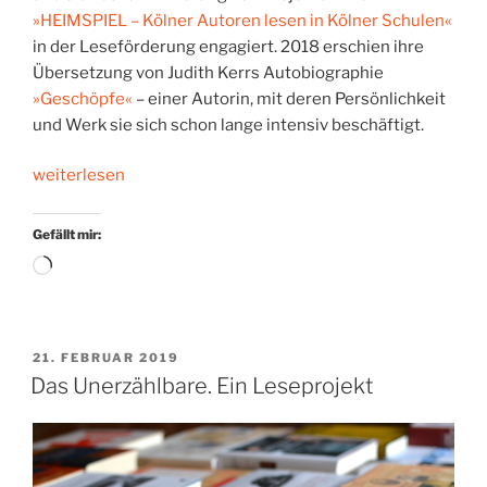
»HEIMSPIEL – Kölner Autoren lesen in Kölner Schulen«
in der Leseförderung engagiert. 2018 erschien ihre
Übersetzung von Judith Kerrs Autobiographie
»Geschöpfe«
– einer Autorin, mit deren Persönlichkeit
und Werk sie sich schon lange intensiv beschäftigt.
„Gegen
weiterlesen
das
Vergessen:
Gefällt mir:
Bücher
Wird
für
geladen …
junge
Leserinnen
&
VERÖFFENTLICHT
21. FEBRUAR 2019
AM
Das Unerzählbare. Ein Leseprojekt
Leser“