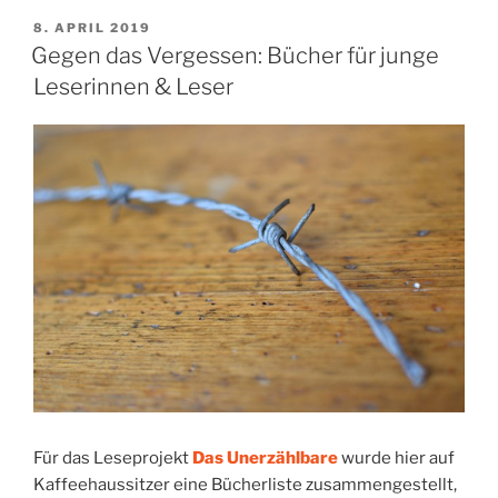
VERÖFFENTLICHT
8. APRIL 2019
AM
Gegen das Vergessen: Bücher für junge
Leserinnen & Leser
Für das Leseprojekt
Das Unerzählbare
wurde hier auf
Kaffeehaussitzer eine Bücherliste zusammengestellt,