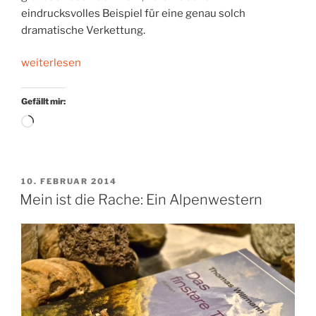
eindrucksvolles Beispiel für eine genau solch
dramatische Verkettung.
„Schuld
weiterlesen
und
Reue“
Gefällt mir:
Wird
geladen …
VERÖFFENTLICHT
10. FEBRUAR 2014
AM
Mein ist die Rache: Ein Alpenwestern