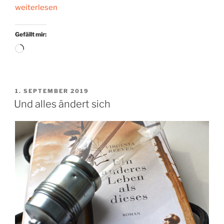
„Vor
weiterlesen
dem
Untergang“
Gefällt mir:
Wird
geladen …
VERÖFFENTLICHT
1. SEPTEMBER 2019
AM
Und alles ändert sich