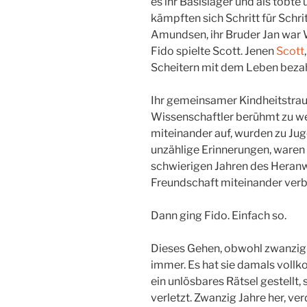
es ihr Basislager und als tobt
kämpften sich Schritt für Schri
Amundsen, ihr Bruder Jan war W
Fido spielte Scott. Jenen
Scott
Scheitern mit dem Leben bezah
Ihr gemeinsamer Kindheitstraum
Wissenschaftler berühmt zu we
miteinander auf, wurden zu Jug
unzählige Erinnerungen, waren 
schwierigen Jahren des Heranw
Freundschaft miteinander ver
Dann ging Fido. Einfach so.
Dieses Gehen, obwohl zwanzig 
immer. Es hat sie damals voll
ein unlösbares Rätsel gestellt, s
verletzt. Zwanzig Jahre her, ve