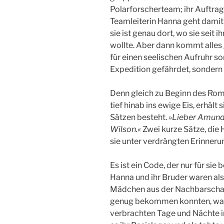
Polarforscherteam; ihr Auftra
Teamleiterin Hanna geht damit 
sie ist genau dort, wo sie seit 
wollte. Aber dann kommt alles
für einen seelischen Aufruhr so
Expedition gefährdet, sondern 
Denn gleich zu Beginn des Roman
tief hinab ins ewige Eis, erhält 
Sätzen besteht.
»Lieber Amundse
Wilson.«
Zwei kurze Sätze, die
sie unter verdrängten Erinner
Es ist ein Code, der nur für sie
Hanna und ihr Bruder waren als
Mädchen aus der Nachbarschaft.
genug bekommen konnten, war 
verbrachten Tage und Nächte in