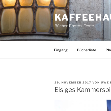
Zum
Inhalt
KAFFEEHA
springen
Bücher. Photos. Texte.
Eingang
Bücherliste
Pho
VERÖFFENTLICHT
29. NOVEMBER 2017
VON
UWE 
AM
Eisiges Kammerspi