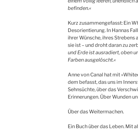
einem völlig leeren, unendlic
befinden.«
Kurz zusammengefasst: Ein Wh
Desorientierung. In Hannas Fall
ihrer Wünsche, ihres Strebens 
sie ist – und droht daran zu ze
und Erde ist ausradiert, oben u
Farben ausgelöscht.«
Anne von Canal hat mit »Whiteo
dem befasst, das uns im Inner
Sehnsüchte, über das Verschw
Erinnerungen. Über Wunden un
Über das Weitermachen.
Ein Buch über das Leben. Mit al