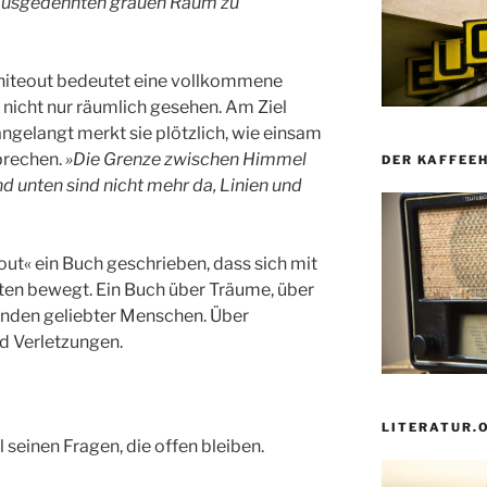
h ausgedehnten grauen Raum zu
iteout bedeutet eine vollkommene
 nicht nur räumlich gesehen. Am Ziel
angelangt merkt sie plötzlich, wie einsam
rbrechen.
»Die Grenze zwischen Himmel
DER KAFFEE
nd unten sind nicht mehr da, Linien und
ut« ein Buch geschrieben, dass sich mit
sten bewegt. Ein Buch über Träume, über
inden geliebter Menschen. Über
d Verletzungen.
LITERATUR.
l seinen Fragen, die offen bleiben.