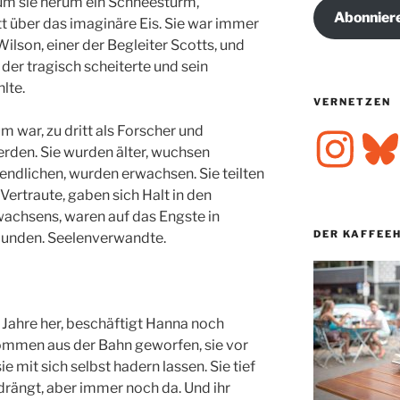
e um sie herum ein Schneesturm,
Abonnier
tt über das imaginäre Eis. Sie war immer
ilson, einer der Begleiter Scotts, und
, der tragisch scheiterte und sein
lte.
VERNETZEN
 war, zu dritt als Forscher und
Instagram
Bluesk
rden. Sie wurden älter, wuchsen
endlichen, wurden erwachsen. Sie teilten
Vertraute, gaben sich Halt in den
achsens, waren auf das Engste in
DER KAFFEE
bunden. Seelenverwandte.
Jahre her, beschäftigt Hanna noch
kommen aus der Bahn geworfen, sie vor
ie mit sich selbst hadern lassen. Sie tief
rdrängt, aber immer noch da. Und ihr