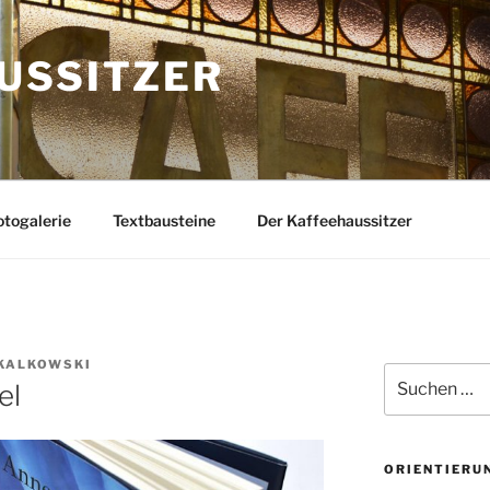
USSITZER
togalerie
Textbausteine
Der Kaffeehaussitzer
KALKOWSKI
Suchen
el
nach:
ORIENTIERU