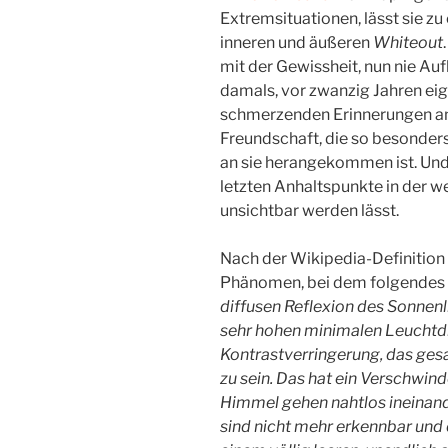
Extremsituationen, lässt sie z
inneren und äußeren
Whiteout
mit der Gewissheit, nun nie Au
damals, vor zwanzig Jahren eige
schmerzenden Erinnerungen an 
Freundschaft, die so besonders
an sie herangekommen ist. Und 
letzten Anhaltspunkte in der w
unsichtbar werden lässt.
Nach der Wikipedia-Definition 
Phänomen, bei dem folgendes 
diffusen Reflexion des Sonnen
sehr hohen minimalen Leuchtdi
Kontrastverringerung, das gesa
zu sein. Das hat ein Verschwin
Himmel gehen nahtlos ineinand
sind nicht mehr erkennbar und 