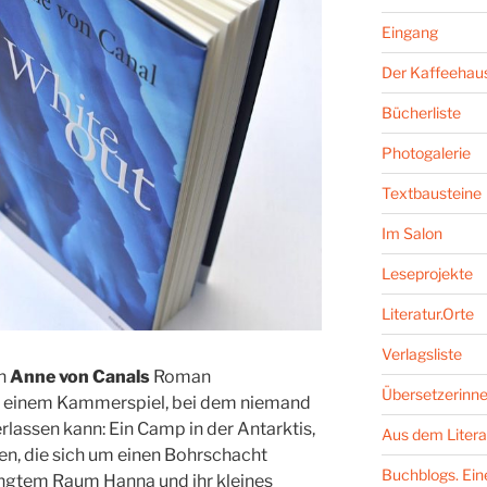
Eingang
Der Kaffeehaus
Bücherliste
Photogalerie
Textbausteine
Im Salon
Leseprojekte
Literatur.Orte
Verlagsliste
in
Anne von Canals
Roman
Übersetzerinne
n einem Kammerspiel, bei dem niemand
lassen kann: Ein Camp in der Antarktis,
Aus dem Litera
en, die sich um einen Bohrschacht
Buchblogs. Eine
engtem Raum Hanna und ihr kleines