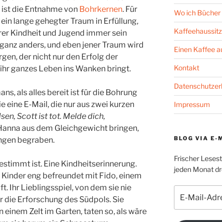
g ist die Entnahme von
Bohrkernen
. Für
Wo ich Bücher 
ein lange gehegter Traum in Erfüllung,
Kaffeehaussitz
ihrer Kindheit und Jugend immer sein
 ganz anders, und eben jener Traum wird
Einen Kaffee 
rgen, der nicht nur den Erfolg der
Kontakt
ihr ganzes Leben ins Wanken bringt.
Datenschutzer
s, als alles bereit ist für die Bohrung
sie eine E-Mail, die nur aus zwei kurzen
Impressum
n, Scott ist tot. Melde dich,
 Hanna aus dem Gleichgewicht bringen,
BLOG VIA E-
ungen begraben.
Frischer Leses
 bestimmt ist. Eine Kindheitserinnerung.
jeden Monat dre
 Kinder eng befreundet mit Fido, einem
 Ihr Lieblingsspiel, von dem sie nie
E-
die Erforschung des Südpols. Sie
Mail-
 einem Zelt im Garten, taten so, als wäre
Adresse