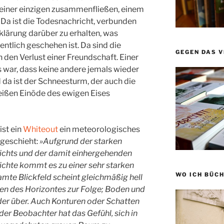
u einer einzigen zusammenfließen, einem
. Da ist die Todesnachricht, verbunden
fklärung darüber zu erhalten, was
ntlich geschehen ist. Da sind die
GEGEN DAS 
den Verlust einer Freundschaft. Einer
 war, dass keine andere jemals wieder
da ist der Schneesturm, der auch die
eißen Einöde des ewigen Eises
ist ein
Whiteout
ein meteorologisches
geschieht:
»Aufgrund der starken
lichts und der damit einhergehenden
chte kommt es zu einer sehr starken
WO ICH BÜCH
mte Blickfeld scheint gleichmäßig hell
den des Horizontes zur Folge; Boden und
er über. Auch Konturen oder Schatten
der Beobachter hat das Gefühl, sich in