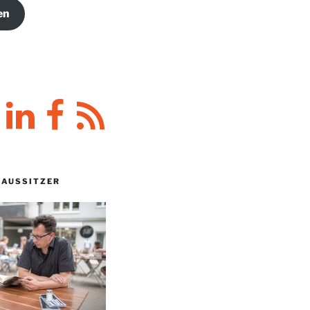
en
y
LinkedIn
Facebook
RSS-
Feed
HAUSSITZER