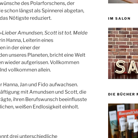
rwünsche des Polarforschens, der
 schon längst als Spinnerei abgetan,
das Nötigste reduziert.
IM SALON
»Lieber Amundsen, Scott ist tot. Melde
in Hanna, Leiterin eines
n in der einer der
n unseres Planeten, bricht eine Welt
n wieder aufgerissen. Vollkommen
. Und vollkommen allein.
ir Hanna, Jan und Fido aufwachsen.
häftigung mit Amundsen und Scott, die
DIE BÜCHER 
ägte, ihren Berufswunsch beeinflusste
lichen, weißen Endlosigkeit einholt.
nnt drei unterschiedliche