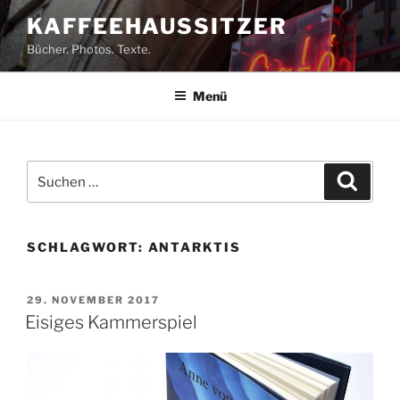
Zum
KAFFEEHAUSSITZER
Inhalt
Bücher. Photos. Texte.
springen
Menü
Suchen
Suche
nach:
SCHLAGWORT:
ANTARKTIS
VERÖFFENTLICHT
29. NOVEMBER 2017
AM
Eisiges Kammerspiel