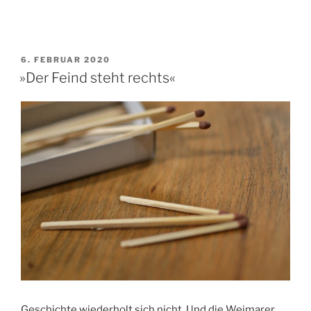
Textbaustein*“
VERÖFFENTLICHT
6. FEBRUAR 2020
AM
»Der Feind steht rechts«
Geschichte wiederholt sich nicht. Und die Weimarer