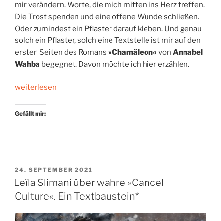
mir verändern. Worte, die mich mitten ins Herz treffen.
Die Trost spenden und eine offene Wunde schließen.
Oder zumindest ein Pflaster darauf kleben. Und genau
solch ein Pflaster, solch eine Textstelle ist mir auf den
ersten Seiten des Romans
»Chamäleon«
von
Annabel
Wahba
begegnet. Davon möchte ich hier erzählen.
„Ein
weiterlesen
Satz
wie
Gefällt mir:
ein
Geschenk“
VERÖFFENTLICHT
24. SEPTEMBER 2021
AM
Leïla Slimani über wahre »Cancel
Culture«. Ein Textbaustein*