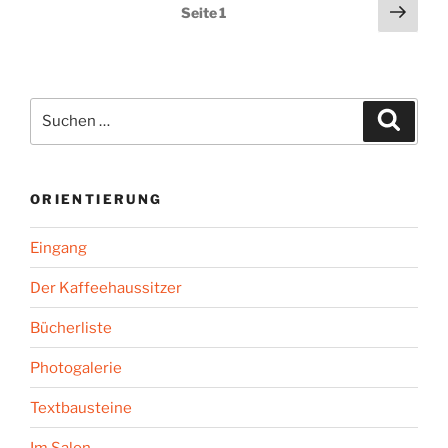
Seitennummerierung
Näch
Seite
1
Seit
der
Beiträge
Suchen
Suche
nach:
ORIENTIERUNG
Eingang
Der Kaffeehaussitzer
Bücherliste
Photogalerie
Textbausteine
Im Salon