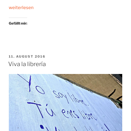
„Bügeln
weiterlesen
mit
Pearl
Gefällt mir:
Jam“
VERÖFFENTLICHT
11. AUGUST 2016
AM
Viva la librería