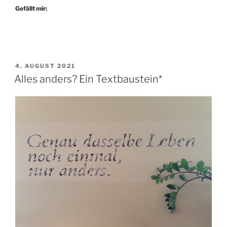
über
Gefällt mir:
wahre
»Cancel
Culture«.
Ein
Textbaustein*“
VERÖFFENTLICHT
4. AUGUST 2021
AM
Alles anders? Ein Textbaustein*