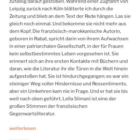
zufälllig darauf gestoßen. Während einer Zugfahrt von
Leipzig zurück nach Köln blätterte ich durch die
Zeitung und blieb an dem Text der Rede hängen. Las sie
gleich noch einmal. Und bekomme sie nicht mehr aus
dem Kopf. Die französisch-marokkanische Autorin,
geboren in Rabat, spricht darin von ihrem Aufwachsen
in einer patriarchalen Gesellschaft, in der für Frauen
kein selbstbestimmtes Leben vorgesehen ist. Sie
erinnert sich an ihre ersten Kontakte mit Büchern und
daran, wie die Literatur ihr die Türen in die Welt hinein
aufgestoßen hat. Sie ist hindurchgegangen; es war ein
steiniger Weg voller Hindernisse und Ressentiments,
aber ein Umkehren kam nie in Frage. Und er hat sie bis
weit nach oben geführt, Leïla Slimani ist eine der
großen Stimmen der französischen
Gegenwartsliteratur.
„Leïla
weiterlesen
Slimani