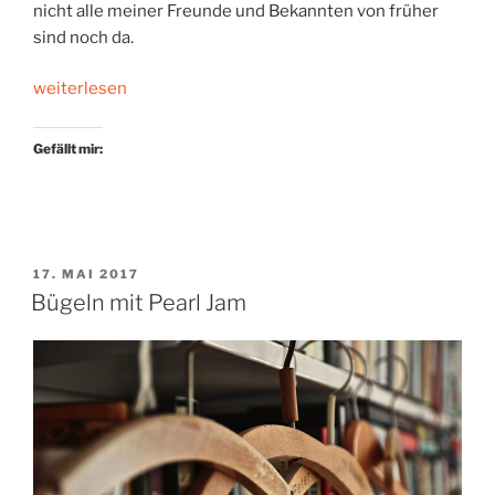
nicht alle meiner Freunde und Bekannten von früher
sind noch da.
„Welten
weiterlesen
hören
auf“
Gefällt mir:
VERÖFFENTLICHT
17. MAI 2017
AM
Bügeln mit Pearl Jam