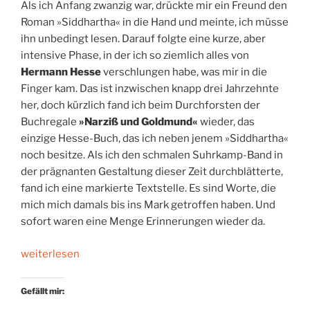
Als ich Anfang zwanzig war, drückte mir ein Freund den
Roman »Siddhartha« in die Hand und meinte, ich müsse
ihn unbedingt lesen. Darauf folgte eine kurze, aber
intensive Phase, in der ich so ziemlich alles von
Hermann Hesse
verschlungen habe, was mir in die
Finger kam. Das ist inzwischen knapp drei Jahrzehnte
her, doch kürzlich fand ich beim Durchforsten der
Buchregale
»Narziß und Goldmund«
wieder, das
einzige Hesse-Buch, das ich neben jenem »Siddhartha«
noch besitze. Als ich den schmalen Suhrkamp-Band in
der prägnanten Gestaltung dieser Zeit durchblätterte,
fand ich eine markierte Textstelle. Es sind Worte, die
mich mich damals bis ins Mark getroffen haben. Und
sofort waren eine Menge Erinnerungen wieder da.
„Die
weiterlesen
große
Angst.
Gefällt mir:
Ein