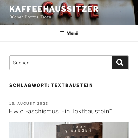
Zum
KAFFEEHAUSSITZER
Inhalt
Bücher. Photos. Texte.
springen
Menü
Suchen
Suche
nach:
SCHLAGWORT:
TEXTBAUSTEIN
VERÖFFENTLICHT
13. AUGUST 2023
AM
F wie Faschismus. Ein Textbaustein*