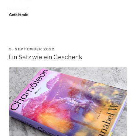
wie
Faschismus.
Gefällt mir:
Ein
Textbaustein*“
VERÖFFENTLICHT
5. SEPTEMBER 2022
AM
Ein Satz wie ein Geschenk