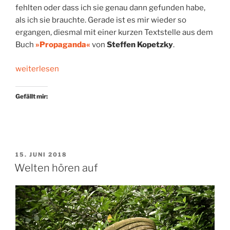
fehlten oder dass ich sie genau dann gefunden habe,
als ich sie brauchte. Gerade ist es mir wieder so
ergangen, diesmal mit einer kurzen Textstelle aus dem
Buch
»Propaganda«
von
Steffen Kopetzky
.
„Älterwerden.
weiterlesen
Ein
Textbaustein*“
Gefällt mir:
VERÖFFENTLICHT
15. JUNI 2018
AM
Welten hören auf