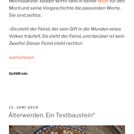
Reichskanzler Joseph Wirth fand in seiner
Rede
für den
Mord und seine Vorgeschichte die passenden Worte.
Sie sind zeitlos:
»Da steht der Feind, der sein Gift in die Wunden eines
Volkes träufelt. Da steht der Feind, und darüber ist kein
Zweifel: Dieser Feind steht rechts!«
„»Der
weiterlesen
Feind
steht
Gefällt mir:
rechts«“
VERÖFFENTLICHT
11. JUNI 2019
AM
Älterwerden. Ein Textbaustein*