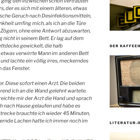
d ging den inzwischen schon vertrauten
 der es sich mit einem älteren, etwas
pische Geruch nach Desinfektionsmitteln,
heit umfing mich, als ich an die Türe
 Zögern, ohne eine Antwort abzuwarten,
 nicht in seinem Bett. Er lag auf dem
ettdecke gewickelt, die halb
DER KAFFEE
, etwas verwirrte Mann im anderen Bett
 und lachte ein völlig irres, meckerndes
 das Fenster.
. Diese sofort einen Arzt. Die beiden
end ich an die Wand gelehnt wartete.
reichte mir der Arzt die Hand und sprach
ich nach Hause gelaufen und habe es
 Strecke brauchte ich wieder 45 Minuten,
ernde Lachen hatte ich immer noch im
LITERATUR.