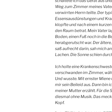
schaltete ich das Gerät aus un
Weg zum Zimmer meines Vaters,
verwirrten Herrn teilte. Der ty
Essensausdünstungen und Krank
klopfte und nach einem kurzen
den Raum betrat. Mein Vater lag
Boden, einen Fuß noch in die B
herabgerutscht war. Der ältere
saß aufrecht darin, sah mich an
Lachen. Die Sonne schien durch
Ich holte eine Krankenschwester
verschwanden im Zimmer, währ
Und wusste. Mit ernster Miene 
mir sein Beileid aus. Dann bin 
meiner Mutter erzählt. Für die
diesmal ohne Musik. Das meck
Kopf.