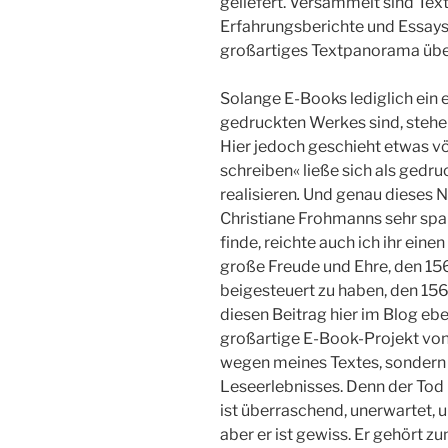
geliefert. Versammelt sind Texte
Erfahrungsberichte und Essays,
großartiges Textpanorama übe
Solange E-Books lediglich ein 
gedruckten Werkes sind, stehe 
Hier jedoch geschieht etwas vö
schreiben« ließe sich als gedru
realisieren
.
Und genau dieses Ne
Christiane Frohmanns sehr sp
finde, reichte auch ich ihr einen
große Freude und Ehre, den 156
beigesteuert zu haben, den 156
diesen Beitrag hier im Blog ebe
großartige E-Book-Projekt vo
wegen meines Textes, sondern 
Leseerlebnisses. Denn der Tod 
ist überraschend, unerwartet, u
aber er ist gewiss. Er gehört z