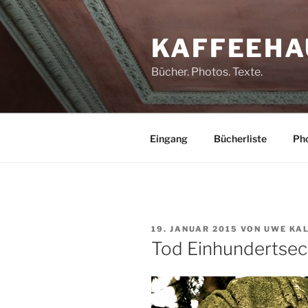
Zum
Inhalt
KAFFEEHA
springen
Bücher. Photos. Texte.
Eingang
Bücherliste
Pho
VERÖFFENTLICHT
19. JANUAR 2015
VON
UWE KA
AM
Tod Einhundertsec