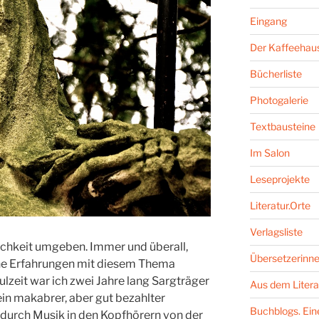
Eingang
Der Kaffeehaus
Bücherliste
Photogalerie
Textbausteine
Im Salon
Leseprojekte
Literatur.Orte
Verlagsliste
ichkeit umgeben. Immer und überall,
Übersetzerinne
eine Erfahrungen mit diesem Thema
zeit war ich zwei Jahre lang Sargträger
Aus dem Litera
ein makabrer, aber gut bezahlter
Buchblogs. Eine
durch Musik in den Kopfhörern von der