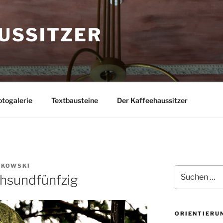
USSITZER
togalerie
Textbausteine
Der Kaffeehaussitzer
LKOWSKI
Suchen
hsundfünfzig
nach:
ORIENTIERU