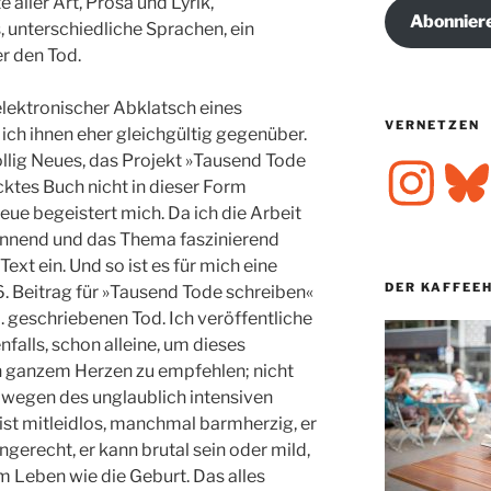
 aller Art, Prosa und Lyrik,
Abonnier
 unterschiedliche Sprachen, ein
r den Tod.
elektronischer Abklatsch eines
VERNETZEN
ich ihnen eher gleichgültig gegenüber.
llig Neues, das Projekt »Tausend Tode
Instagram
Bluesk
cktes Buch nicht in dieser Form
ue begeistert mich. Da ich die Arbeit
annend und das Thema faszinierend
 Text ein. Und so ist es für mich eine
DER KAFFEE
. Beitrag für »Tausend Tode schreiben«
. geschriebenen Tod. Ich veröffentliche
nfalls, schon alleine, um dieses
n ganzem Herzen zu empfehlen; nicht
wegen des unglaublich intensiven
ist mitleidlos, manchmal barmherzig, er
ngerecht, er kann brutal sein oder mild,
um Leben wie die Geburt. Das alles