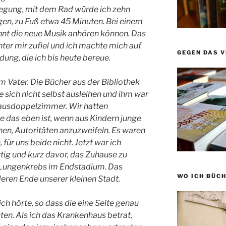
legung, mit dem Rad würde ich zehn
gen, zu Fuß etwa 45 Minuten. Bei einem
nt die neue Musik anhören können. Das
nter mir zufiel und ich machte mich auf
GEGEN DAS 
ung, die ich bis heute bereue.
 Vater. Die Bücher aus der Bibliothek
ie sich nicht selbst ausleihen und ihm war
hausdoppelzimmer. Wir hatten
ie das eben ist, wenn aus Kindern junge
en, Autoritäten anzuzweifeln. Es waren
für uns beide nicht. Jetzt war ich
rtig und kurz davor, das Zuhause zu
e Lungenkrebs im Endstadium. Das
WO ICH BÜCH
ren Ende unserer kleinen Stadt.
ich hörte, so dass die eine Seite genau
uten. Als ich das Krankenhaus betrat,