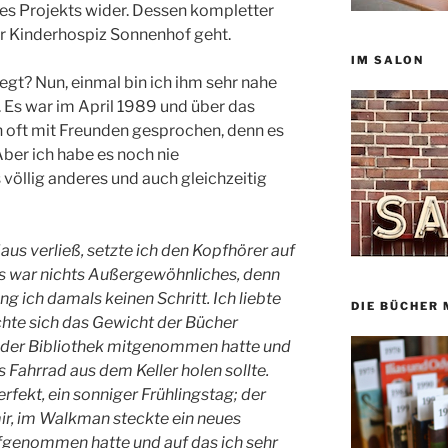
eses Projekts wider. Dessen kompletter
er Kinderhospiz Sonnenhof geht.
IM SALON
gt? Nun, einmal bin ich ihm sehr nahe
Es war im April 1989 und über das
n oft mit Freunden gesprochen, denn es
Aber ich habe es noch nie
völlig anderes und auch gleichzeitig
aus verließ, setzte ich den Kopfhörer auf
as war nichts Außergewöhnliches, denn
ich damals keinen Schritt. Ich liebte
DIE BÜCHER 
hte sich das Gewicht der Bücher
s der Bibliothek mitgenommen hatte und
s Fahrrad aus dem Keller holen sollte.
rfekt, ein sonniger Frühlingstag; der
r, im Walkman steckte ein neues
ufgenommen hatte und auf das ich sehr