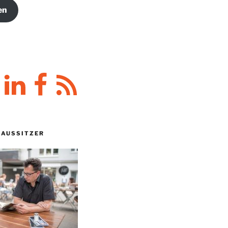
en
y
LinkedIn
Facebook
RSS-
Feed
HAUSSITZER