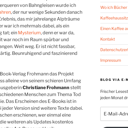
rqueren von Bahngleisen wurde ich
Wo ich Bücher 
ahren
, der nur wenige Sekunden danach
Kaffeehaussitz
Erlebnis, das mir jahrelange Alpträume
r war ich mehrmals dabei, als ein
Einen Kaffee 
 tat; ein
Mysterium
, denn er war da,
Kontakt
it war noch im Raum spürbar und
ngen. Weit weg. Er ist nicht fassbar,
Datenschutzer
ärtig. Beunruhigend und faszinierend
Impressum
-Book-Verlag Frohmann das Projekt
BLOG VIA E-
ass alleine von seinem schieren Umfang
ausgeberin
Christiane Frohmann
stellt
Frischer Leses
erschiedenen Menschen zum Thema Tod
jeden Monat dre
e. Das Erscheinen des E-Books ist in
 jeder Version sind weitere Texte dabei.
E-
ischen erschienen, wer einmal eine
Mail-
die weiteren als Updates kostenlos
Adresse