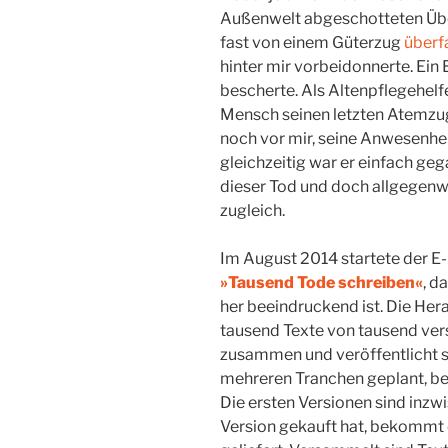
Außenwelt abgeschotteten Übe
fast von einem Güterzug
überf
hinter mir vorbeidonnerte. Ein 
bescherte. Als Altenpflegehelfe
Mensch seinen letzten Atemzug
noch vor mir, seine Anwesenhe
gleichzeitig war er einfach gega
dieser Tod und doch allgegenw
zugleich.
Im August 2014 startete der E
»Tausend Tode schreiben«
, d
her beeindruckend ist.
Die Her
tausend Texte von tausend v
zusammen und veröffentlicht si
mehreren Tranchen geplant, bei
Die ersten Versionen sind inzw
Version gekauft hat, bekommt 