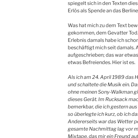
spiegelt sich in den Texten di
Erlös als Spende an das Berlin
Was hat mich zu dem Text bewe
gekommen, dem Gevatter Tod. 
Erlebnis damals habe ich scho
beschäftigt mich seit damals. 
aufgeschrieben; das war etwas 
etwas Befreiendes. Hier ist es.
Als ich am 24. April 1989 das H
und schaltete die Musik ein. D
ohne meinen Sony-Walkman ging 
dieses Gerät. Im Rucksack mac
bemerkbar, die ich gestern au
so überlegte ich kurz, ob ich da
Andererseits war das Wetter pe
gesamte Nachmittag lag vor mi
Mixtape, das mir ein Freund a