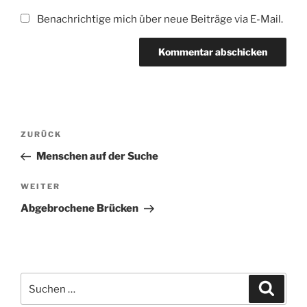
Benachrichtige mich über neue Beiträge via E-Mail.
Beitragsnavigation
Vorheriger
ZURÜCK
Beitrag
Menschen auf der Suche
Nächster
WEITER
Beitrag
Abgebrochene Brücken
Suchen
Suche
nach: