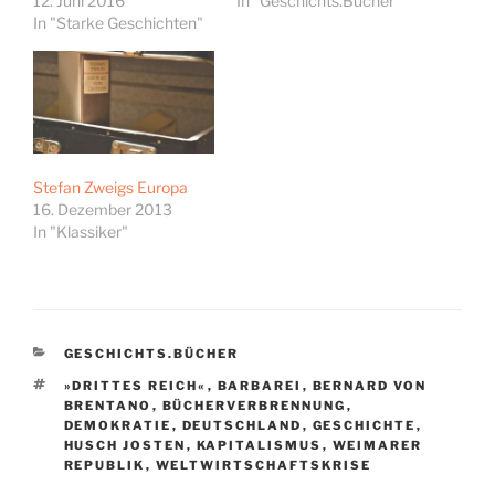
12. Juni 2016
In "Geschichts.Bücher"
In "Starke Geschichten"
Stefan Zweigs Europa
16. Dezember 2013
In "Klassiker"
KATEGORIEN
GESCHICHTS.BÜCHER
SCHLAGWÖRTER
»DRITTES REICH«
,
BARBAREI
,
BERNARD VON
BRENTANO
,
BÜCHERVERBRENNUNG
,
DEMOKRATIE
,
DEUTSCHLAND
,
GESCHICHTE
,
HUSCH JOSTEN
,
KAPITALISMUS
,
WEIMARER
REPUBLIK
,
WELTWIRTSCHAFTSKRISE