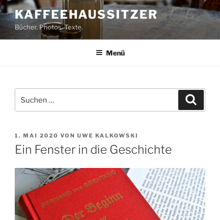
Zum
KAFFEEHAUSSITZER
Inhalt
Bücher. Photos. Texte.
springen
Menü
Suchen
Suche
nach:
VERÖFFENTLICHT
1. MAI 2020
VON
UWE KALKOWSKI
AM
Ein Fenster in die Geschichte