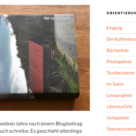
ORIENTIERU
Eingang
Der Kaffeehaus
Bücherliste
Photogalerie
Textbausteine
Im Salon
Leseprojekte
Literatur.Orte
Verlagsliste
h sieben Jahre nach einem Blogbeitrag
Übersetzerinne
uch schreibe. Es geschieht allerdings