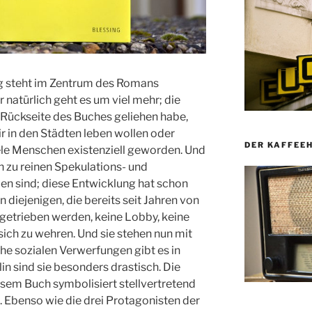
g steht im Zentrum des Romans
r natürlich geht es um viel mehr; die
r Rückseite des Buches geliehen habe,
ir in den Städten leben wollen oder
DER KAFFEE
viele Menschen existenziell geworden. Und
n zu reinen Spekulations- und
n sind; diese Entwicklung hat schon
n diejenigen, die bereits seit Jahren von
rgetrieben werden, keine Lobby, keine
sich zu wehren. Und sie stehen nun mit
e sozialen Verwerfungen gibt es in
lin sind sie besonders drastisch. Die
iesem Buch symbolisiert stellvertretend
. Ebenso wie die drei Protagonisten der