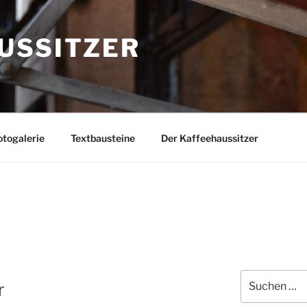
USSITZER
togalerie
Textbausteine
Der Kaffeehaussitzer
Suchen
r
nach: