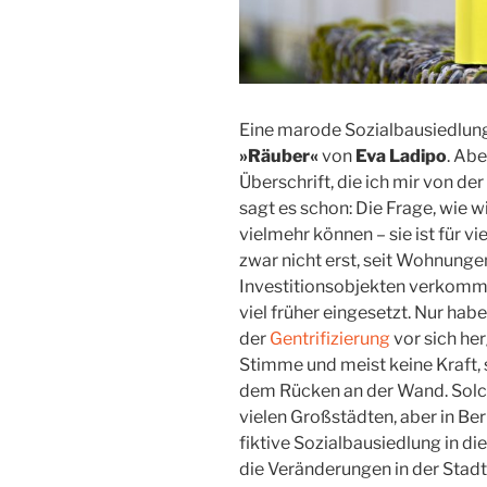
Eine marode Sozialbausiedlun
»Räuber«
von
Eva Ladipo
. Abe
Überschrift, die ich mir von de
sagt es schon: Die Frage, wie w
vielmehr können – sie ist für 
zwar nicht erst, seit Wohnunge
Investitionsobjekten verkomme
viel früher eingesetzt. Nur habe
der
Gentrifizierung
vor sich he
Stimme und meist keine Kraft, 
dem Rücken an der Wand. Solch
vielen Großstädten, aber in Ber
fiktive Sozialbausiedlung in d
die Veränderungen in der Stadt