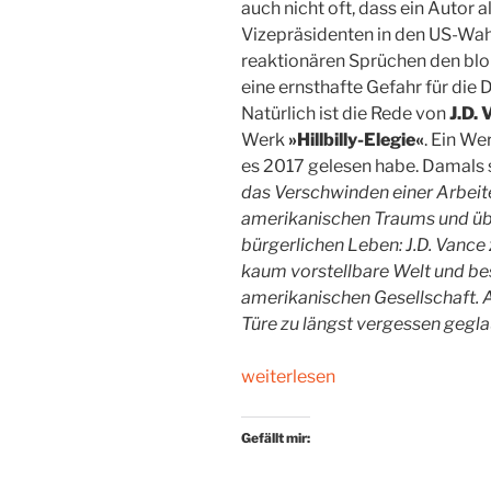
auch nicht oft, dass ein Autor 
Vizepräsidenten in den US-Wah
reaktionären Sprüchen den blo
eine ernsthafte Gefahr für die 
Natürlich ist die Rede von
J.D.
Werk
»Hillbilly-Elegie«
. Ein We
es 2017 gelesen habe. Damals s
das Verschwinden einer Arbeite
amerikanischen Traums und üb
bürgerlichen Leben: J.D. Vance ze
kaum vorstellbare Welt und bes
amerikanischen Gesellschaft. A
Türe zu längst vergessen gegl
„Sieben
weiterlesen
Jahre
später“
Gefällt mir: