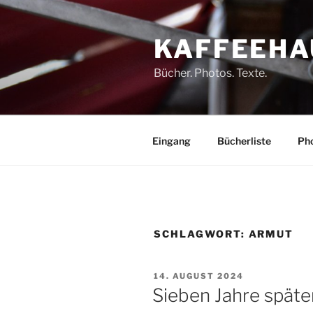
Zum
Inhalt
KAFFEEHA
springen
Bücher. Photos. Texte.
Eingang
Bücherliste
Pho
SCHLAGWORT:
ARMUT
VERÖFFENTLICHT
14. AUGUST 2024
AM
Sieben Jahre späte