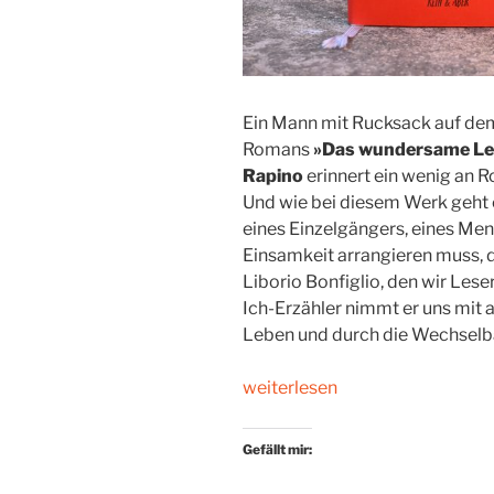
Ein Mann mit Rucksack auf de
Romans
»Das wundersame Leb
Rapino
erinnert ein wenig an 
Und wie bei diesem Werk geht 
eines Einzelgängers, eines Me
Einsamkeit arrangieren muss, di
Liborio Bonfiglio, den wir Lese
Ich-Erzähler nimmt er uns mit 
Leben und durch die Wechselbä
„Die
weiterlesen
Augen
seines
Gefällt mir:
Vaters“