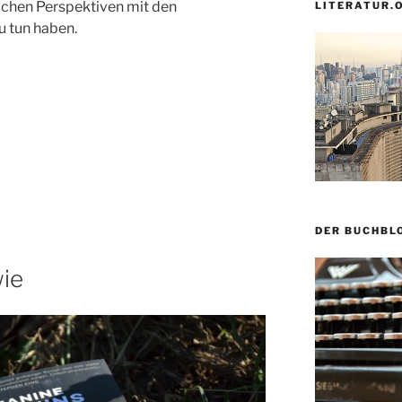
ichen Perspektiven mit den
LITERATUR.
u tun haben.
DER BUCHBL
wie