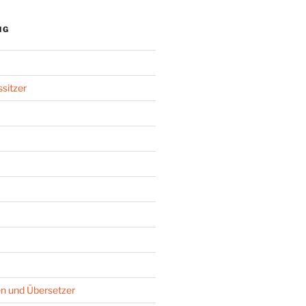
NG
sitzer
n und Übersetzer