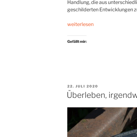
Handlung, die aus unterschiedl
geschilderten Entwicklungen z
„Wem
weiterlesen
gehört
die
Gefällt mir:
Stadt?“
VERÖFFENTLICHT
22. JULI 2020
AM
Überleben, irgend