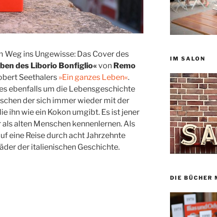
m Weg ins Ungewisse: Das Cover des
IM SALON
en des Liborio Bonfiglio«
von
Remo
Robert Seethalers
»Ein ganzes Leben«
.
es ebenfalls um die Lebensgeschichte
nschen der sich immer wieder mit der
e ihn wie ein Kokon umgibt. Es ist jener
r als alten Menschen kennenlernen. Als
auf eine Reise durch acht Jahrzehnte
der der italienischen Geschichte.
DIE BÜCHER 