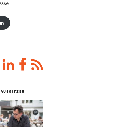
en
y
LinkedIn
Facebook
RSS-
Feed
HAUSSITZER