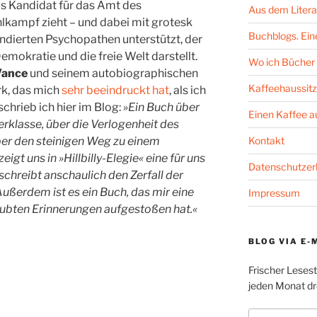
als Kandidat für das Amt des
Aus dem Litera
lkampf zieht – und dabei mit grotesk
Buchblogs. Eine
ndierten Psychopathen unterstützt, der
Demokratie und die freie Welt darstellt.
Wo ich Bücher 
 Vance
und seinem autobiographischen
Kaffeehaussitz
rk, das mich
sehr beeindruckt hat
, als ich
chrieb ich hier im Blog:
»Ein Buch über
Einen Kaffee 
rklasse, über die Verlogenheit des
Kontakt
er den steinigen Weg zu einem
igt uns in »Hillbilly-Elegie« eine für uns
Datenschutzer
chreibt anschaulich den Zerfall der
ußerdem ist es ein Buch, das mir eine
Impressum
aubten Erinnerungen aufgestoßen hat.«
BLOG VIA E-
Frischer Leses
jeden Monat dre
E-