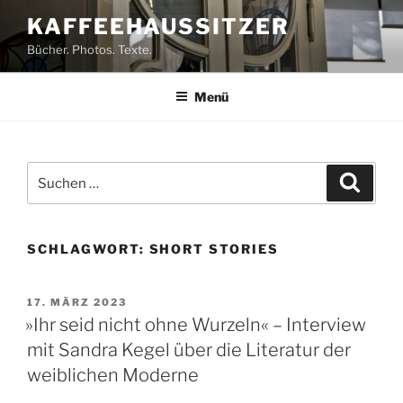
Zum
KAFFEEHAUSSITZER
Inhalt
Bücher. Photos. Texte.
springen
Menü
Suchen
Suche
nach:
SCHLAGWORT:
SHORT STORIES
VERÖFFENTLICHT
17. MÄRZ 2023
AM
»Ihr seid nicht ohne Wurzeln« – Interview
mit Sandra Kegel über die Literatur der
weiblichen Moderne