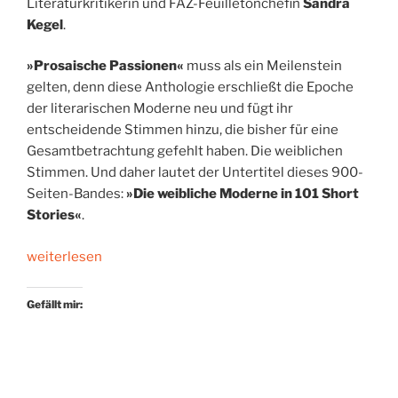
Literaturkritikerin und FAZ-Feuilletonchefin
Sandra
Kegel
.
»Prosaische Passionen«
muss als ein Meilenstein
gelten, denn diese Anthologie erschließt die Epoche
der literarischen Moderne neu und fügt ihr
entscheidende Stimmen hinzu, die bisher für eine
Gesamtbetrachtung gefehlt haben. Die weiblichen
Stimmen. Und daher lautet der Untertitel dieses 900-
Seiten-Bandes:
»Die weibliche Moderne in 101 Short
Stories«
.
„101
weiterlesen
Texte.
101
Gefällt mir:
Tage.
Ein
Leseprojekt.“