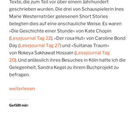
Texte, die zum Teil vor über einem Jahrhundert
geschrieben wurden. Die drei von Schauspielerin Ines
Marie Westernströer gelesenen Short Stories
belegten dies auf eine anschauliche Weise. Es waren
»Die Geschichte einer Stunde« von Kate Chopin
(
Lesejournal Tag 22
), »Der rosa Hut« von Caroline Bond
Day (
Lesejournal Tag 27
) und »Sultanas Traum«
von Rokeya Sakhawat Hossain (
Lesejournal Tag
20
). Und anlässlich ihres Besuches in Köln hatte ich die
Gelegenheit, Sandra Kegel zu ihrem Buchprojekt zu
befragen.
„»Ihr
weiterlesen
seid
nicht
Gefällt mir:
ohne
Wurzeln«
–
Interview