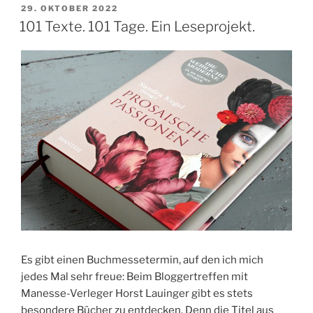
mit
VERÖFFENTLICHT
29. OKTOBER 2022
AM
101 Texte. 101 Tage. Ein Leseprojekt.
Sandra
Kegel
über
die
Literatur
der
weiblichen
Moderne“
Es gibt einen Buchmessetermin, auf den ich mich
jedes Mal sehr freue: Beim Bloggertreffen mit
Manesse-Verleger Horst Lauinger gibt es stets
besondere Bücher zu entdecken. Denn die Titel aus