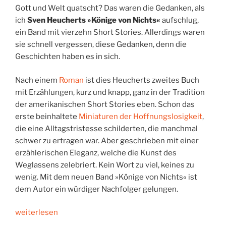
Gott und Welt quatscht? Das waren die Gedanken, als
ich
Sven Heucherts
»Könige von Nichts«
aufschlug,
ein Band mit vierzehn Short Stories. Allerdings waren
sie schnell vergessen, diese Gedanken, denn die
Geschichten haben es in sich.
Nach einem
Roman
ist dies Heucherts zweites Buch
mit Erzählungen, kurz und knapp, ganz in der Tradition
der amerikanischen Short Stories eben. Schon das
erste beinhaltete
Miniaturen der Hoffnungslosigkeit
,
die eine Alltagstristesse schilderten, die manchmal
schwer zu ertragen war. Aber geschrieben mit einer
erzählerischen Eleganz, welche die Kunst des
Weglassens zelebriert. Kein Wort zu viel, keines zu
wenig. Mit dem neuen Band »Könige von Nichts« ist
dem Autor ein würdiger Nachfolger gelungen.
„Derbe
weiterlesen
Zärtlichkeit“