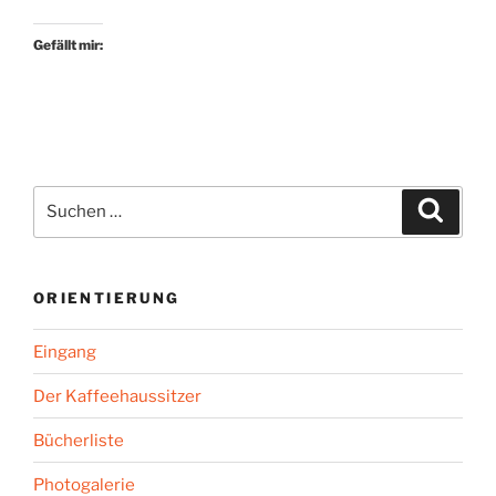
der
Hoffnungslosigkeit“
Gefällt mir:
Suchen
Suche
nach:
ORIENTIERUNG
Eingang
Der Kaffeehaussitzer
Bücherliste
Photogalerie