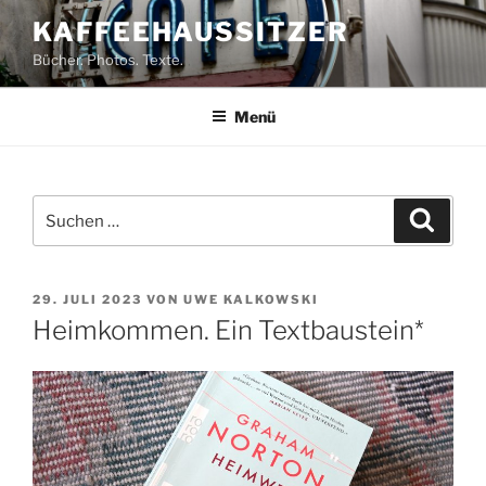
Zum
KAFFEEHAUSSITZER
Inhalt
Bücher. Photos. Texte.
springen
Menü
Suchen
Suche
nach:
VERÖFFENTLICHT
29. JULI 2023
VON
UWE KALKOWSKI
AM
Heimkommen. Ein Textbaustein*