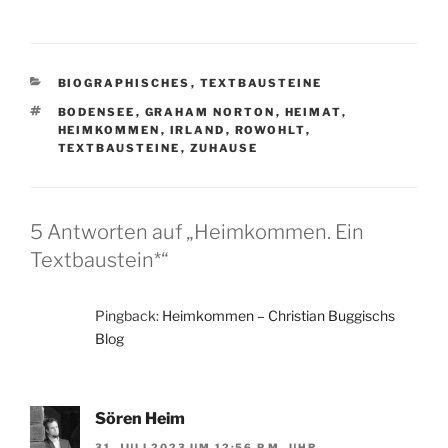
KATEGORIEN
BIOGRAPHISCHES
,
TEXTBAUSTEINE
SCHLAGWÖRTER
BODENSEE
,
GRAHAM NORTON
,
HEIMAT
,
HEIMKOMMEN
,
IRLAND
,
ROWOHLT
,
TEXTBAUSTEINE
,
ZUHAUSE
5 Antworten auf „Heimkommen. Ein
Textbaustein*“
Pingback:
Heimkommen – Christian Buggischs
Blog
Sören Heim
31. JULI 2023 UM 12:56 P.M. UHR