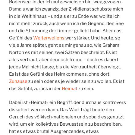
Bodensee, in der ich aufgewachsen bin, weggezogen.
Damals war ich zwanzig, der Zivildienst schubste mich
in die Welt hinaus – und als er zu Ende war, wollte ich
nicht mehr zurück, auch wenn ich die Gegend, den See
und die Stimmung dort immer geliebt habe. Aber das
Gefühl des
Weiterwollens
war stärker. Und heute, so
viele Jahre später, geht es mir genau so, wie Graham
Norton es mit seinen zwei Sätzen beschreibt. Es ist
alles vertraut, aber dennoch fremd – doch es dauert
jedes Mal nicht lange, bis die Vertrautheit überwiegt.
Es ist das Gefühl des Heimkommens, ohne dort
Zuhause
zu sein oder es je wieder sein zu wollen. Es ist
das Gefühl, zurück in der
Heimat
zu sein.
Dabei ist »Heimat« ein Begriff, der durchaus kontrovers
diskutiert werden kann. Das Wort trägt heute den
Geruch des völkisch-nationalen und sobald es genutzt
wird, um ein kollektives Bewusstsein zu beschreiben,
hat es etwas brutal Ausgrenzendes, etwas