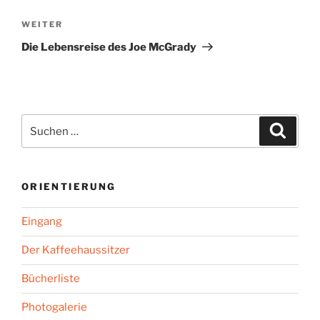
Nächster
WEITER
Beitrag
Die Lebensreise des Joe McGrady
Suchen
Suche
nach:
ORIENTIERUNG
Eingang
Der Kaffeehaussitzer
Bücherliste
Photogalerie