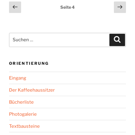
Seitennummerierung
Vorherige
Näch
Seite
4
Seite
Seit
der
Beiträge
Suchen
Suche
nach:
ORIENTIERUNG
Eingang
Der Kaffeehaussitzer
Bücherliste
Photogalerie
Textbausteine