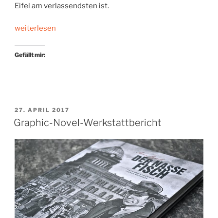
Eifel am verlassendsten ist.
„Regennasse
weiterlesen
Einsamkeit“
Gefällt mir:
VERÖFFENTLICHT
27. APRIL 2017
AM
Graphic-Novel-Werkstattbericht