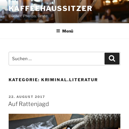
Zum
KAFFEEHAUSSITZER
Inhalt
Bücher. Photos. Texte.
springen
Menü
Suchen
Suche
nach:
KATEGORIE:
KRIMINAL.LITERATUR
VERÖFFENTLICHT
22. AUGUST 2017
AM
Auf Rattenjagd