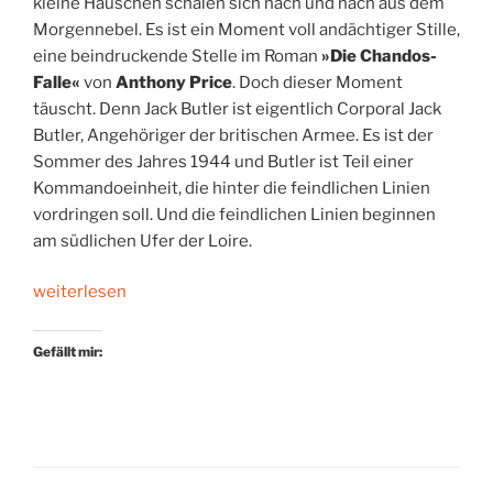
kleine Häuschen schälen sich nach und nach aus dem
Morgennebel. Es ist ein Moment voll andächtiger Stille,
eine beindruckende Stelle im Roman
»Die Chandos-
Falle«
von
Anthony Price
. Doch dieser Moment
täuscht. Denn Jack Butler ist eigentlich Corporal Jack
Butler, Angehöriger der britischen Armee. Es ist der
Sommer des Jahres 1944 und Butler ist Teil einer
Kommandoeinheit, die hinter die feindlichen Linien
vordringen soll. Und die feindlichen Linien beginnen
am südlichen Ufer der Loire.
„Am
weiterlesen
Leben
bleiben“
Gefällt mir: