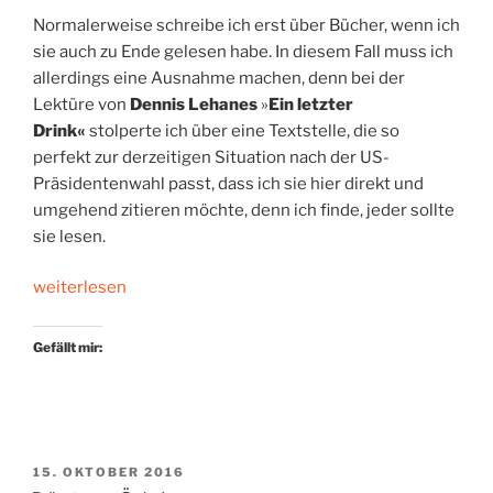
Normalerweise schreibe ich erst über Bücher, wenn ich
sie auch zu Ende gelesen habe. In diesem Fall muss ich
allerdings eine Ausnahme machen, denn bei der
Lektüre von
Dennis Lehanes
»
Ein letzter
Drink«
stolperte ich über eine Textstelle, die so
perfekt zur derzeitigen Situation nach der US-
Präsidentenwahl passt, dass ich sie hier direkt und
umgehend zitieren möchte, denn ich finde, jeder sollte
sie lesen.
„Hass-
weiterlesen
Botschaft“
Gefällt mir:
VERÖFFENTLICHT
15. OKTOBER 2016
AM