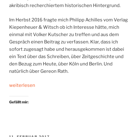
akribisch recherchiertem historischen Hintergrund.
Im Herbst 2016 fragte mich Philipp Achilles vom Verlag
Kiepenheuer & Witsch ob ich Interesse hätte, mich
einmal mit Volker Kutscher zu treffen und aus dem
Gespräch einen Beitrag zu verfassen. Klar, dass ich
sofort zugesagt habe und herausgekommen ist dabei
ein Text über das Schreiben, über Zeitgeschichte und
den Bezug zum Heute, über Köln und Berlin. Und
natürlich über Gereon Rath.
„»Unsere
weiterlesen
Demokratie
muss
Gefällt mir:
die
Fäuste
oben
halten«“
VERÖFFENTLICHT
11. FEBRUAR 2017