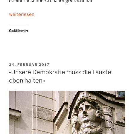
beeindruckende Art näher gebracht hat.
„Graphic-
weiterlesen
Novel-
Werkstattbericht“
Gefällt mir:
VERÖFFENTLICHT
24. FEBRUAR 2017
AM
»Unsere Demokratie muss die Fäuste
oben halten«