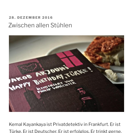
VERÖFFENTLICHT
28. DEZEMBER 2016
AM
Zwischen allen Stühlen
Kemal Kayankaya ist Privatdetektiv in Frankfurt. Er ist
Türke. Er ist Deutscher. Er ist erfolglos. Er trinkt gerne.