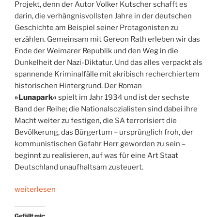
Projekt, denn der Autor Volker Kutscher schafft es
darin, die verhängnisvollsten Jahre in der deutschen
Geschichte am Beispiel seiner Protagonisten zu
erzählen. Gemeinsam mit Gereon Rath erleben wir das
Ende der Weimarer Republik und den Weg in die
Dunkelheit der Nazi-Diktatur. Und das alles verpackt als
spannende Kriminalfälle mit akribisch recherchiertem
historischen Hintergrund. Der Roman
»Lunapark«
spielt im Jahr 1934 und ist der sechste
Band der Reihe; die Nationalsozialisten sind dabei ihre
Macht weiter zu festigen, die SA terrorisiert die
Bevölkerung, das Bürgertum – ursprünglich froh, der
kommunistischen Gefahr Herr geworden zu sein –
beginnt zu realisieren, auf was für eine Art Staat
Deutschland unaufhaltsam zusteuert.
„Ermittler
weiterlesen
mit
Scheuklappen“
Gefällt mir: