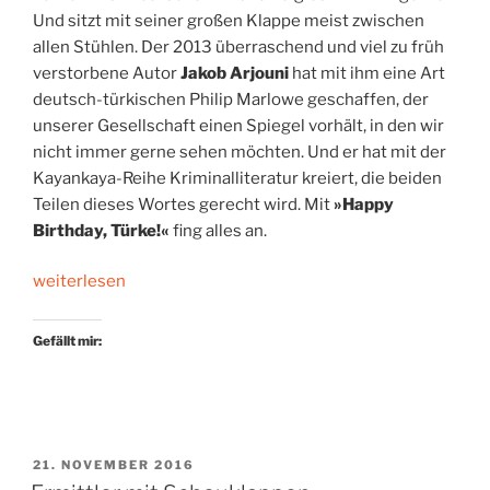
Und sitzt mit seiner großen Klappe meist zwischen
allen Stühlen. Der 2013 überraschend und viel zu früh
verstorbene Autor
Jakob Arjouni
hat mit ihm eine Art
deutsch-türkischen Philip Marlowe geschaffen, der
unserer Gesellschaft einen Spiegel vorhält, in den wir
nicht immer gerne sehen möchten. Und er hat mit der
Kayankaya-Reihe Kriminalliteratur kreiert, die beiden
Teilen dieses Wortes gerecht wird. Mit
»Happy
Birthday, Türke!«
fing alles an.
„Zwischen
weiterlesen
allen
Stühlen“
Gefällt mir:
VERÖFFENTLICHT
21. NOVEMBER 2016
AM