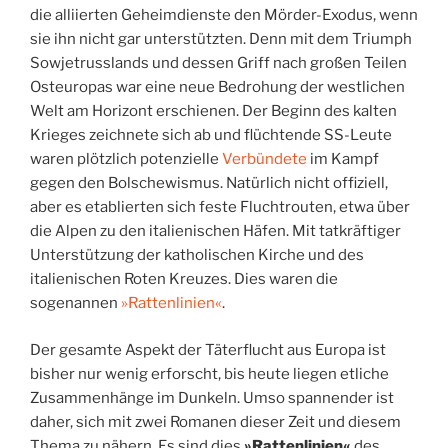
die alliierten Geheimdienste den Mörder-Exodus, wenn
sie ihn nicht gar unterstützten. Denn mit dem Triumph
Sowjetrusslands und dessen Griff nach großen Teilen
Osteuropas war eine neue Bedrohung der westlichen
Welt am Horizont erschienen. Der Beginn des kalten
Krieges zeichnete sich ab und flüchtende SS-Leute
waren plötzlich potenzielle
Verbündete
im Kampf
gegen den Bolschewismus. Natürlich nicht offiziell,
aber es etablierten sich feste Fluchtrouten, etwa über
die Alpen zu den italienischen Häfen. Mit tatkräftiger
Unterstützung der katholischen Kirche und des
italienischen Roten Kreuzes. Dies waren die
sogenannen
»Rattenlinien«
.
Der gesamte Aspekt der Täterflucht aus Europa ist
bisher nur wenig erforscht, bis heute liegen etliche
Zusammenhänge im Dunkeln. Umso spannender ist
daher, sich mit zwei Romanen dieser Zeit und diesem
Thema zu nähern. Es sind dies
»Rattenlinien«
des