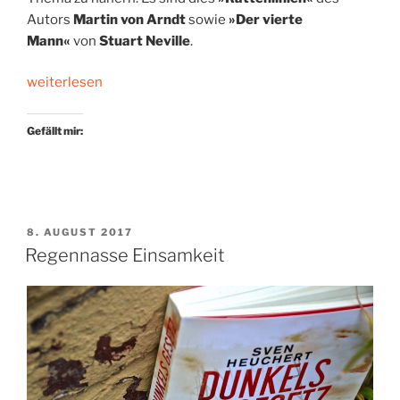
Autors
Martin von Arndt
sowie
»Der vierte
Mann«
von
Stuart Neville
.
„Auf
weiterlesen
Rattenjagd“
Gefällt mir:
VERÖFFENTLICHT
8. AUGUST 2017
AM
Regennasse Einsamkeit