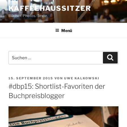
Zum
KAFFEEHAUSSITZER
Inhalt
Bücher. Photos. Texte.
springen
Menü
Suchen
Suche
nach:
VERÖFFENTLICHT
15. SEPTEMBER 2015
VON
UWE KALKOWSKI
AM
#dbp15: Shortlist-Favoriten der
Buchpreisblogger