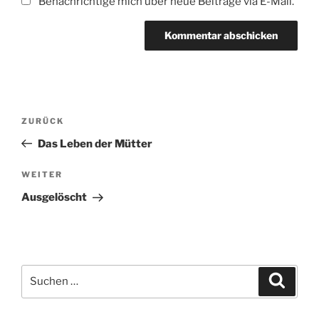
Benachrichtige mich über neue Beiträge via E-Mail.
Beitragsnavigation
Vorheriger
ZURÜCK
Beitrag
Das Leben der Mütter
Nächster
WEITER
Beitrag
Ausgelöscht
Suchen
Suche
nach: