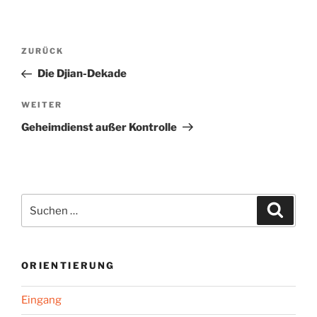
Beitragsnavigation
Vorheriger
ZURÜCK
Beitrag
Die Djian-Dekade
Nächster
WEITER
Beitrag
Geheimdienst außer Kontrolle
Suchen
Suche
nach:
ORIENTIERUNG
Eingang