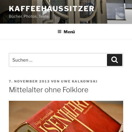
Zum
KAFFEEHAUSSITZER
Inhalt
Bücher. Photos. Texte.
springen
Menü
Suchen
Suche
nach:
VERÖFFENTLICHT
7. NOVEMBER 2013
VON
UWE KALKOWSKI
AM
Mittelalter ohne Folklore