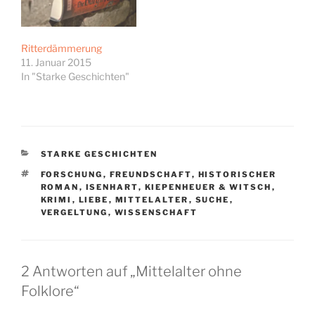
Ritterdämmerung
11. Januar 2015
In "Starke Geschichten"
KATEGORIEN
STARKE GESCHICHTEN
SCHLAGWÖRTER
FORSCHUNG
,
FREUNDSCHAFT
,
HISTORISCHER
ROMAN
,
ISENHART
,
KIEPENHEUER & WITSCH
,
KRIMI
,
LIEBE
,
MITTELALTER
,
SUCHE
,
VERGELTUNG
,
WISSENSCHAFT
2 Antworten auf „Mittelalter ohne
Folklore“