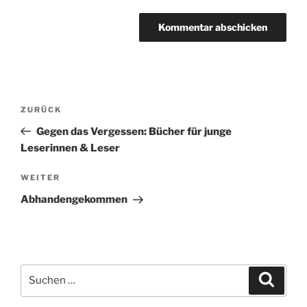
Beitragsnavigation
Vorheriger
ZURÜCK
Beitrag
Gegen das Vergessen: Bücher für junge
Leserinnen & Leser
Nächster
WEITER
Beitrag
Abhandengekommen
Suchen
Suche
nach: