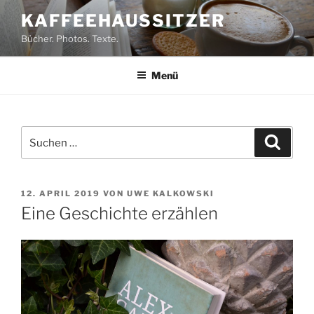
Zum
KAFFEEHAUSSITZER
Inhalt
Bücher. Photos. Texte.
springen
Menü
Suchen
Suche
nach:
VERÖFFENTLICHT
12. APRIL 2019
VON
UWE KALKOWSKI
AM
Eine Geschichte erzählen