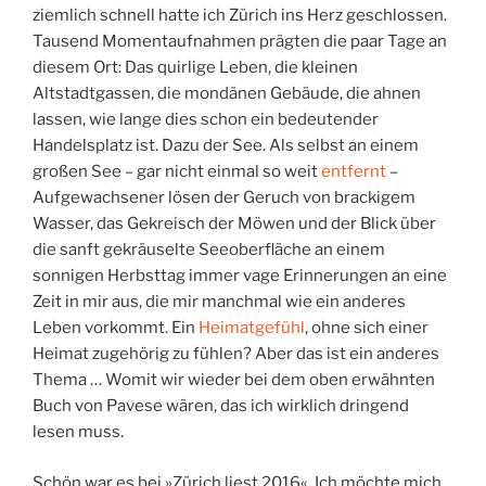
ziemlich schnell hatte ich Zürich ins Herz geschlossen.
Tausend Momentaufnahmen prägten die paar Tage an
diesem Ort: Das quirlige Leben, die kleinen
Altstadtgassen, die mondänen Gebäude, die ahnen
lassen, wie lange dies schon ein bedeutender
Handelsplatz ist. Dazu der See. Als selbst an einem
großen See – gar nicht einmal so weit
entfernt
–
Aufgewachsener lösen der Geruch von brackigem
Wasser, das Gekreisch der Möwen und der Blick über
die sanft gekräuselte Seeoberfläche an einem
sonnigen Herbsttag immer vage Erinnerungen an eine
Zeit in mir aus, die mir manchmal wie ein anderes
Leben vorkommt. Ein
Heimatgefühl
, ohne sich einer
Heimat zugehörig zu fühlen? Aber das ist ein anderes
Thema … Womit wir wieder bei dem oben erwähnten
Buch von Pavese wären, das ich wirklich dringend
lesen muss.
Schön war es bei »Zürich liest 2016«. Ich möchte mich