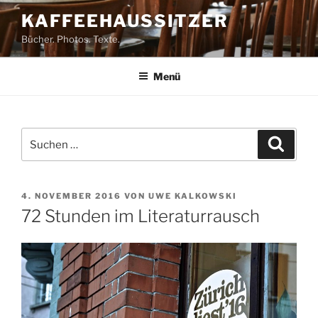
Zum
KAFFEEHAUSSITZER
Inhalt
Bücher. Photos. Texte.
springen
Menü
Suchen
Suche
nach:
VERÖFFENTLICHT
4. NOVEMBER 2016
VON
UWE KALKOWSKI
AM
72 Stunden im Literaturrausch