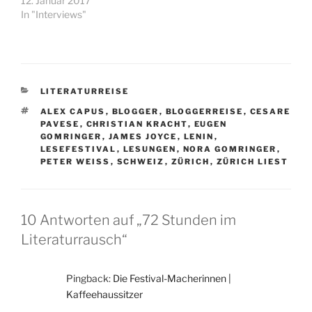
12. Januar 2017
In "Interviews"
KATEGORIEN
LITERATURREISE
SCHLAGWÖRTER
ALEX CAPUS
,
BLOGGER
,
BLOGGERREISE
,
CESARE
PAVESE
,
CHRISTIAN KRACHT
,
EUGEN
GOMRINGER
,
JAMES JOYCE
,
LENIN
,
LESEFESTIVAL
,
LESUNGEN
,
NORA GOMRINGER
,
PETER WEISS
,
SCHWEIZ
,
ZÜRICH
,
ZÜRICH LIEST
10 Antworten auf „72 Stunden im
Literaturrausch“
Pingback:
Die Festival-Macherinnen |
Kaffeehaussitzer