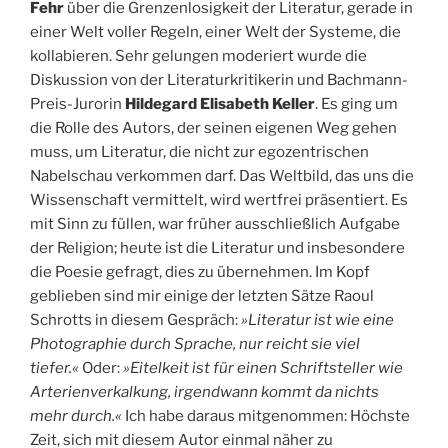
Fehr
über die Grenzenlosigkeit der Literatur, gerade in
einer Welt voller Regeln, einer Welt der Systeme, die
kollabieren. Sehr gelungen moderiert wurde die
Diskussion von der Literaturkritikerin und Bachmann-
Preis-Jurorin
Hildegard Elisabeth Keller
. Es ging um
die Rolle des Autors, der seinen eigenen Weg gehen
muss, um Literatur, die nicht zur egozentrischen
Nabelschau verkommen darf. Das Weltbild, das uns die
Wissenschaft vermittelt, wird wertfrei präsentiert. Es
mit Sinn zu füllen, war früher ausschließlich Aufgabe
der Religion; heute ist die Literatur und insbesondere
die Poesie gefragt, dies zu übernehmen. Im Kopf
geblieben sind mir einige der letzten Sätze Raoul
Schrotts in diesem Gespräch:
»Literatur ist wie eine
Photographie durch Sprache, nur reicht sie viel
tiefer.«
Oder:
»Eitelkeit ist für einen Schriftsteller wie
Arterienverkalkung, irgendwann kommt da nichts
mehr durch.«
Ich habe daraus mitgenommen: Höchste
Zeit, sich mit diesem Autor einmal näher zu