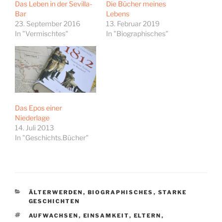
Das Leben in der Sevilla-
Die Bücher meines
Bar
Lebens
23. September 2016
13. Februar 2019
In "Vermischtes"
In "Biographisches"
Das Epos einer
Niederlage
14. Juli 2013
In "Geschichts.Bücher"
KATEGORIEN
ÄLTERWERDEN
,
BIOGRAPHISCHES
,
STARKE
GESCHICHTEN
SCHLAGWÖRTER
AUFWACHSEN
,
EINSAMKEIT
,
ELTERN
,