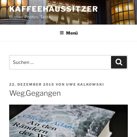
Zum
KAFFEEHAUSSITZER
Inhalt
Bücher. Photos. Texte.
springen
Menü
Suchen
Suche
nach:
VERÖFFENTLICHT
22. DEZEMBER 2015
VON
UWE KALKOWSKI
AM
Weg.Gegangen