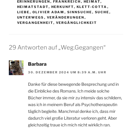
ERINNERUNGEN
,
FRANKREICH
,
HEIMAT
,
HEIMATSTADT
,
HERKUNFT
,
KLETT-COTTA
,
LIEBE
,
OLIVIER ADAM
,
SINNSUCHE
,
SUCHE
,
UNTERWEGS
,
VERÄNDERUNGEN
,
VERGANGENHEIT
,
VERGÄNGLICHKEIT
29 Antworten auf „Weg.Gegangen“
Barbara
30. DEZEMBER 2024 UM 8:39 A.M. UHR
Danke für diese bewegende Besprechung und in
die Einblicke des Romans. Ich meide solche
Bücher immer, da sie mir zu intensiv das schildern,
was ich in meinem Beruf als Psychotherapeutin
täglich begleite. Manchmal denke ich, dass mir
dadurch viel große Literatur verloren geht. Aber
gleichzeitig traue ich mich nicht wirklich ran.