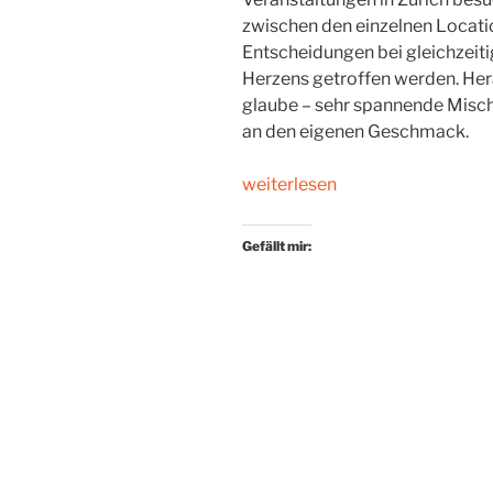
zwischen den einzelnen Locati
Entscheidungen bei gleichzeit
Herzens getroffen werden. Her
glaube – sehr spannende Misc
an den eigenen Geschmack.
„Zürich
weiterlesen
liest
2016:
Gefällt mir:
Zurechtgeschnitzt“