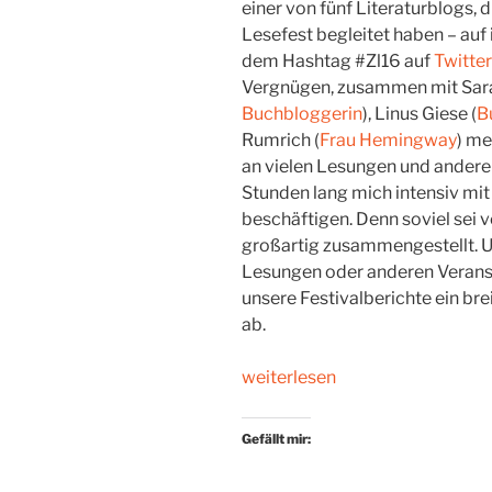
einer von fünf Literaturblogs, d
Lesefest begleitet haben – auf
dem Hashtag #Zl16 auf
Twitter
Vergnügen, zusammen mit Sara
Buchbloggerin
), Linus Giese (
B
Rumrich (
Frau Hemingway
) me
an vielen Lesungen und andere
Stunden lang mich intensiv mit L
beschäftigen. Denn soviel se
großartig zusammengestellt. Un
Lesungen oder anderen Verans
unsere Festivalberichte ein br
ab.
„72
weiterlesen
Stunden
im
Gefällt mir:
Literaturrausch“