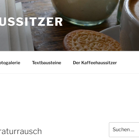
USSITZER
togalerie
Textbausteine
Der Kaffeehaussitzer
Suchen
raturrausch
nach: