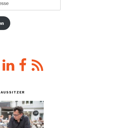
en
y
LinkedIn
Facebook
RSS-
Feed
HAUSSITZER