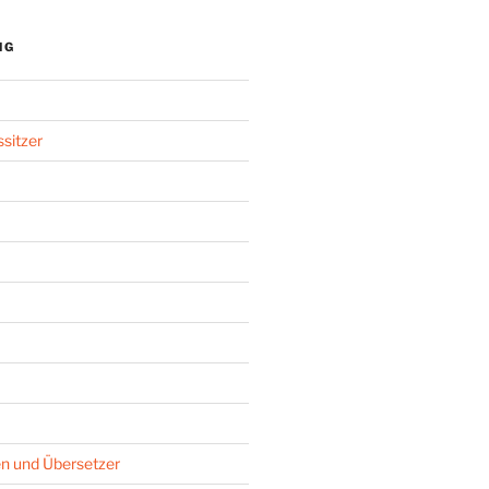
NG
sitzer
n und Übersetzer