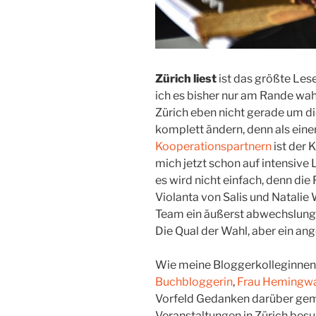
Zürich liest
ist das größte Les
ich es bisher nur am Rande wa
Zürich eben nicht gerade um di
komplett ändern, denn als einer
Kooperationspartnern
ist der 
mich jetzt schon auf intensive
es wird nicht einfach, denn di
Violanta von Salis und Natal
Team ein äußerst abwechslung
Die Qual der Wahl, aber ein 
Wie meine Bloggerkolleginne
Buchbloggerin
,
Frau Hemingw
Vorfeld Gedanken darüber gem
Veranstaltungen in Zürich be