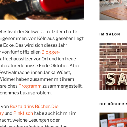
efestival der Schweiz. Trotzdem hatte
IM SALON
hrgenommen, von Köln aus gesehen liegt
e Ecke. Das wird sich dieses Jahr
 von fünf offiziellen
Blogger-
Kaffeehaussitzer vor Ort und ich freue
 Literaturerlebnisse Ende Oktober. Aber
e Festivalmacherinnen Janka Wüest,
ie Widmer haben zusammen mit ihrem
sreiches
Programm
zusammengestellt.
angenehmes Luxusproblem.
DIE BÜCHER 
n von
Buzzaldrins Bücher
,
Die
ay
und
Pinkfisch
habe auch ich mir im
acht, welche Lesungen oder
sucht werden möchten. Wegzeiten