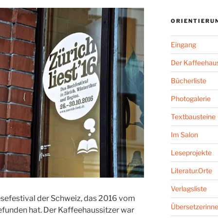
ORIENTIERU
Eingang
Der Kaffeehaus
Bücherliste
Photogalerie
Textbausteine
Im Salon
Leseprojekte
Literatur.Orte
Verlagsliste
esefestival der Schweiz, das 2016 vom
Übersetzerinne
efunden hat. Der Kaffeehaussitzer war