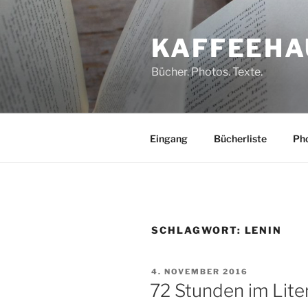
Zum
Inhalt
KAFFEEHA
springen
Bücher. Photos. Texte.
Eingang
Bücherliste
Pho
SCHLAGWORT:
LENIN
VERÖFFENTLICHT
4. NOVEMBER 2016
AM
72 Stunden im Lite