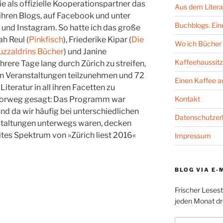
ie als offizielle Kooperationspartner das
Aus dem Litera
 ihren Blogs, auf Facebook und unter
Buchblogs. Eine
und Instagram. So hatte ich das große
h Reul (
Pinkfisch
), Friederike Kipar (
Die
Wo ich Bücher 
uzzaldrins Bücher
) und Janine
Kaffeehaussitz
hrere Tage lang durch Zürich zu streifen,
n Veranstaltungen teilzunehmen und 72
Einen Kaffee 
iteratur in all ihren Facetten zu
Kontakt
i vorweg gesagt: Das Programm war
d da wir häufig bei unterschiedlichen
Datenschutzer
taltungen unterwegs waren, decken
eites Spektrum von »Zürich liest 2016«
Impressum
BLOG VIA E-
Frischer Leses
jeden Monat dre
E-