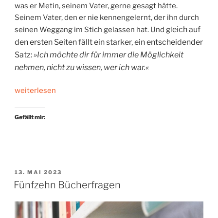
was er Metin, seinem Vater, gerne gesagt hätte.
Seinem Vater, den er nie kennengelernt, der ihn durch
eich auf
seinen Weggang im Stich gelassen hat. Und gl
den ersten Seiten fällt ein starker, ein entscheidender
Satz:
»Ich möchte dir für immer die Möglichkeit
nehmen, nicht zu wissen, wer ich war.«
„Brief
weiterlesen
an
den
Gefällt mir:
Vater“
VERÖFFENTLICHT
13. MAI 2023
AM
Fünfzehn Bücherfragen