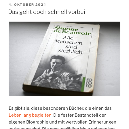
VERÖFFENTLICHT
4. OKTOBER 2024
AM
Das geht doch schnell vorbei
Es gibt sie, diese besonderen Bücher, die einen das
Leben lang begleiten
. Die fester Bestandteil der
eigenen Biographie und mit wertvollen Erinnerungen
verbunden sind. Die man unzählige Male gelesen hat.