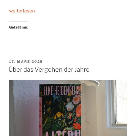
„Das
weiterlesen
Leben
feiern.
Gefällt mir:
Irgendwie“
VERÖFFENTLICHT
17. MÄRZ 2025
AM
Über das Vergehen der Jahre