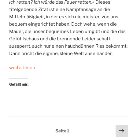
ich retten? Ich würde das Feuer retten.«
Dieses
titelgebende Zitat ist eine Kampfansage an die
Mittelmäßigkeit, in der es sich die meisten von uns
bequem eingerichtet haben. Doch wehe, wenn die
Mauer, die unser bequemes Leben umgibt und die das
Gefühlschaos und die brennende Leidenschaft
aussperrt, auch nur einen hauchdünnen Riss bekommt.
Dann bricht die eigene, kleine Welt auseinander.
„Leben
weiterlesen
um
des
Gefällt mir:
Lebens
willen“
Seitennummerierung
Näch
Seite
1