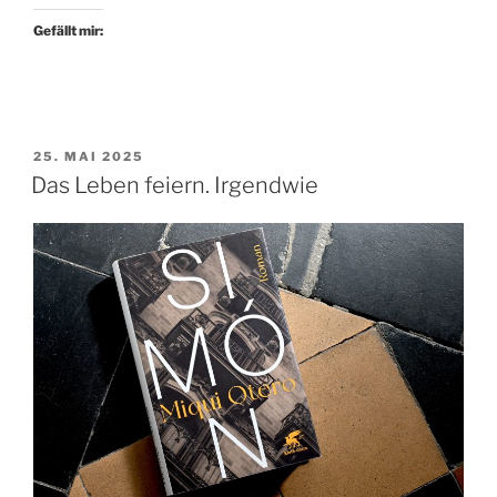
Gefällt mir:
VERÖFFENTLICHT
25. MAI 2025
AM
Das Leben feiern. Irgendwie