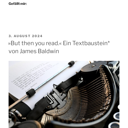
doch
Gefällt mir:
schnell
vorbei“
VERÖFFENTLICHT
3. AUGUST 2024
AM
»But then you read.« Ein Textbaustein*
von James Baldwin