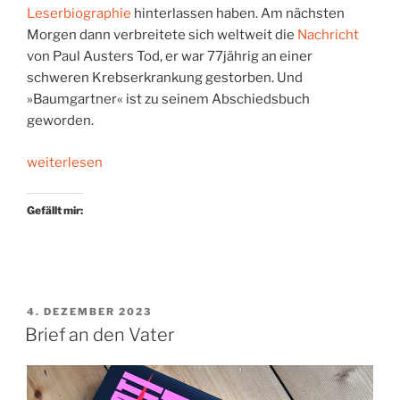
Leserbiographie
hinterlassen haben. Am nächsten
Morgen dann verbreitete sich weltweit die
Nachricht
von Paul Austers Tod, er war 77jährig an einer
schweren Krebserkrankung gestorben. Und
»Baumgartner« ist zu seinem Abschiedsbuch
geworden.
„Das
weiterlesen
Abschiedsbuch“
Gefällt mir:
VERÖFFENTLICHT
4. DEZEMBER 2023
AM
Brief an den Vater