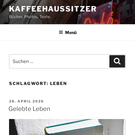
Zum
KAFFEEHAUSSITZER
Inhalt
Bücher. Photos. Texte.
springen
Menü
Suchen
Suche
nach:
SCHLAGWORT:
LEBEN
VERÖFFENTLICHT
28. APRIL 2026
AM
Gelebte Leben