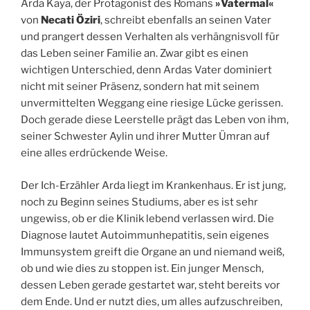
Arda Kaya, der Protagonist des Romans
»Vatermal«
von
Necati Öziri
, schreibt ebenfalls an seinen Vater
und prangert dessen Verhalten als verhängnisvoll für
das Leben seiner Familie an. Zwar gibt es einen
wichtigen Unterschied, denn Ardas Vater dominiert
nicht mit seiner Präsenz, sondern hat mit seinem
unvermittelten Weggang eine riesige Lücke gerissen.
Doch gerade diese Leerstelle prägt das Leben von ihm,
seiner Schwester Aylin und ihrer Mutter Ümran auf
eine alles erdrückende Weise.
Der Ich-Erzähler Arda liegt im Krankenhaus. Er ist jung,
noch zu Beginn seines Studiums, aber es ist sehr
ungewiss, ob er die Klinik lebend verlassen wird. Die
Diagnose lautet Autoimmunhepatitis, sein eigenes
Immunsystem greift die Organe an und niemand weiß,
ob und wie dies zu stoppen ist. Ein junger Mensch,
dessen Leben gerade gestartet war, steht bereits vor
dem Ende. Und er nutzt dies, um alles aufzuschreiben,