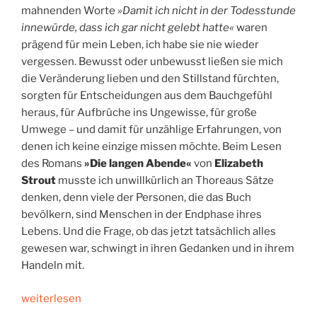
mahnenden Worte
»Damit ich nicht in der Todesstunde
innewürde, dass ich gar nicht gelebt hatte«
waren
prägend für mein Leben, ich habe sie nie wieder
vergessen. Bewusst oder unbewusst ließen sie mich
die Veränderung lieben und den Stillstand fürchten,
sorgten für Entscheidungen aus dem Bauchgefühl
heraus, für Aufbrüche ins Ungewisse, für große
Umwege – und damit für unzählige Erfahrungen, von
denen ich keine einzige missen möchte. Beim Lesen
des Romans
»Die langen Abende«
von
Elizabeth
Strout
musste ich unwillkürlich an Thoreaus Sätze
denken, denn viele der Personen, die das Buch
bevölkern, sind Menschen in der Endphase ihres
Lebens. Und die Frage, ob das jetzt tatsächlich alles
gewesen war, schwingt in ihren Gedanken und in ihrem
Handeln mit.
„Gelebte
weiterlesen
Leben“