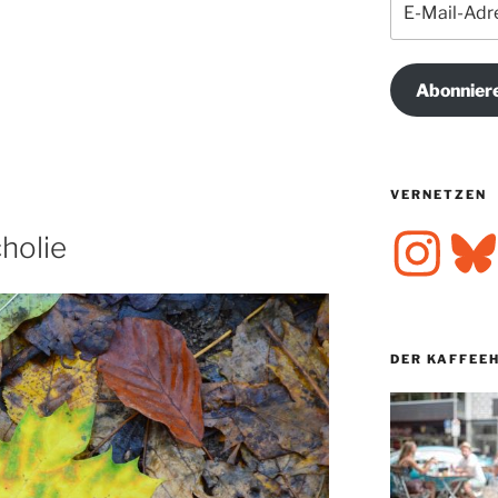
Mail-
Adresse
Abonnier
VERNETZEN
Instagram
Bluesk
holie
DER KAFFEE