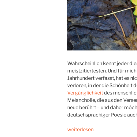
Wahrscheinlich kennt jeder die
meistzitiertesten. Und für mic
Jahrhundert verfasst, hat es n
verloren, in der die Schönheit 
Vergänglichkeit
des menschlich
Melancholie, die aus den Verse
neue berührt – und daher möch
deutschsprachiger Poesie auch 
„Herbstliche
weiterlesen
Melancholie“