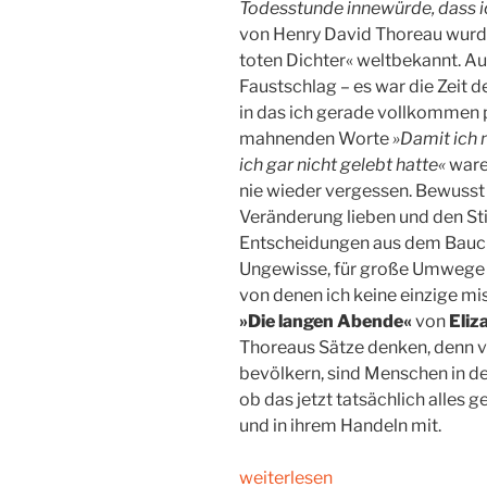
Todesstunde innewürde, dass ic
von Henry David Thoreau wurde
toten Dichter« weltbekannt. Au
Faustschlag – es war die Zeit 
in das ich gerade vollkommen p
mahnenden Worte
»Damit ich 
ich gar nicht gelebt hatte«
ware
nie wieder vergessen. Bewusst 
Veränderung lieben und den Stil
Entscheidungen aus dem Bauchg
Ungewisse, für große Umwege –
von denen ich keine einzige 
»Die langen Abende«
von
Eliz
Thoreaus Sätze denken, denn vi
bevölkern, sind Menschen in de
ob das jetzt tatsächlich alles
und in ihrem Handeln mit.
„Gelebte
weiterlesen