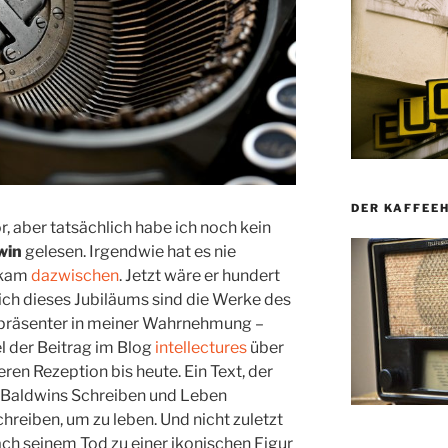
DER KAFFEE
r, aber tatsächlich habe ich noch kein
win
gelesen. Irgendwie hat es nie
l kam
dazwischen
. Jetzt wäre er hundert
ich dieses Jubiläums sind die Werke des
präsenter in meiner Wahrnehmung –
el der Beitrag im Blog
intellectures
über
ren Rezeption bis heute. Ein Text, der
 Baldwins Schreiben und Leben
hreiben, um zu leben. Und nicht zuletzt
 nach seinem Tod zu einer ikonischen Figur