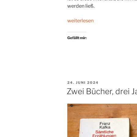
werden ließ.
„»But
weiterlesen
then
you
Gefällt mir:
read.«
Ein
Textbaustein*
von
James
Baldwin“
VERÖFFENTLICHT
24. JUNI 2024
AM
Zwei Bücher, drei 