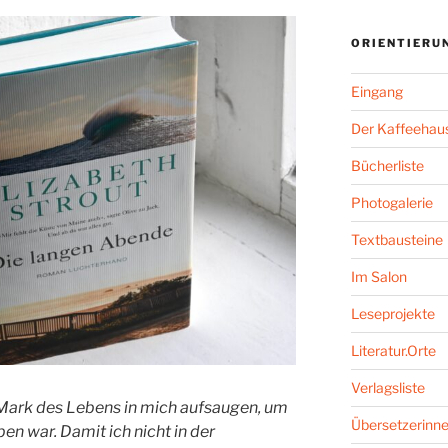
ORIENTIERU
Eingang
Der Kaffeehaus
Bücherliste
Photogalerie
Textbausteine
Im Salon
Leseprojekte
Literatur.Orte
Verlagsliste
s Mark des Lebens in mich aufsaugen, um
Übersetzerinne
ben war. Damit ich nicht in der