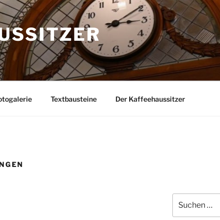
USSITZER
togalerie
Textbausteine
Der Kaffeehaussitzer
UNGEN
Suchen
nach: