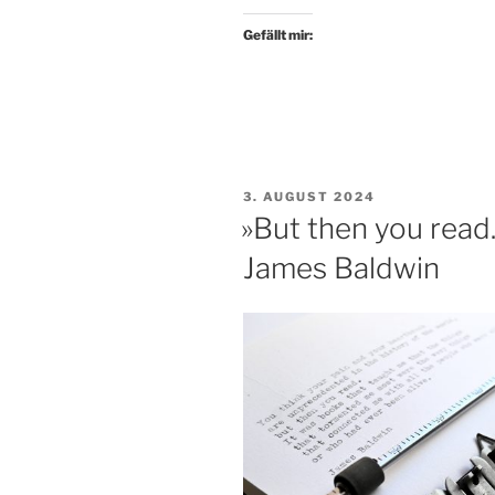
Gefällt mir:
VERÖFFENTLICHT
3. AUGUST 2024
AM
»But then you read.
James Baldwin