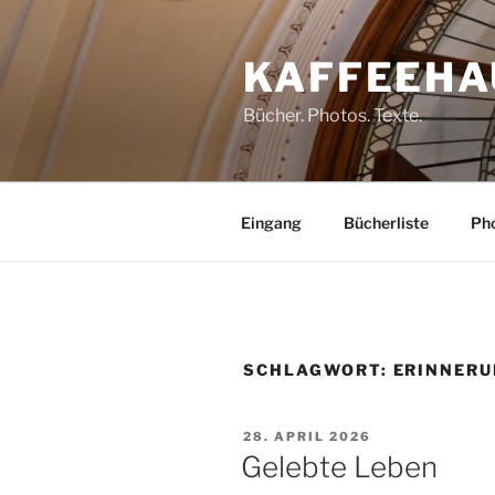
Zum
Inhalt
KAFFEEHA
springen
Bücher. Photos. Texte.
Eingang
Bücherliste
Pho
SCHLAGWORT:
ERINNER
VERÖFFENTLICHT
28. APRIL 2026
AM
Gelebte Leben