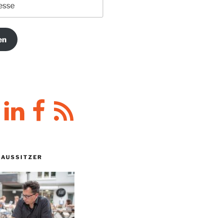
en
y
LinkedIn
Facebook
RSS-
Feed
HAUSSITZER