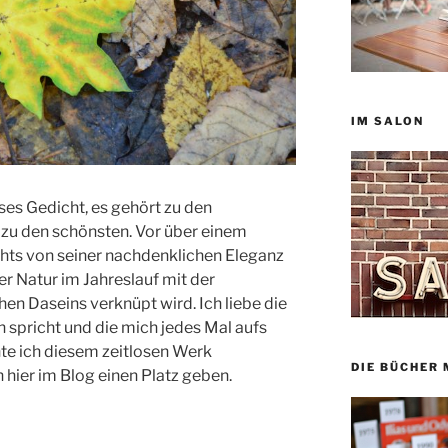
IM SALON
ses Gedicht, es gehört zu den
h zu den schönsten. Vor über einem
ichts von seiner nachdenklichen Eleganz
der Natur im Jahreslauf mit der
en Daseins verknüpt wird. Ich liebe die
n spricht und die mich jedes Mal aufs
te ich diesem zeitlosen Werk
DIE BÜCHER 
hier im Blog einen Platz geben.