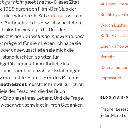
h gar nicht gelebt hatte.«
Dieses Zitat
Aus dem Litera
 1989 durch den Film »Der Club der
Buchblogs. Eine
f mich wirkten die Sätze
damals
wie ein
des Aufbruchs in das Erwachsenenleben,
Wo ich Bücher 
lanlos hineinstolperte. Und die
Kaffeehaussitz
nicht in der Todesstunde innewürde, dass
n prägend für mein Leben, ich habe sie
Einen Kaffee 
oder unbewusst ließen sie mich die
Kontakt
lstand fürchten, sorgten für
efühl heraus, für Aufbrüche ins
Datenschutzer
 und damit für unzählige Erfahrungen,
missen möchte. Beim Lesen des Romans
Impressum
abeth Strout
musste ich unwillkürlich an
ele der Personen, die das Buch
BLOG VIA E-
r Endphase ihres Lebens. Und die Frage,
 gewesen war, schwingt in ihren Gedanken
Frischer Leses
jeden Monat dre
E-