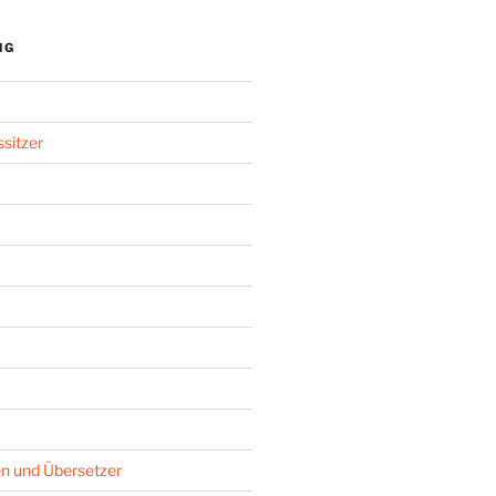
NG
sitzer
n und Übersetzer