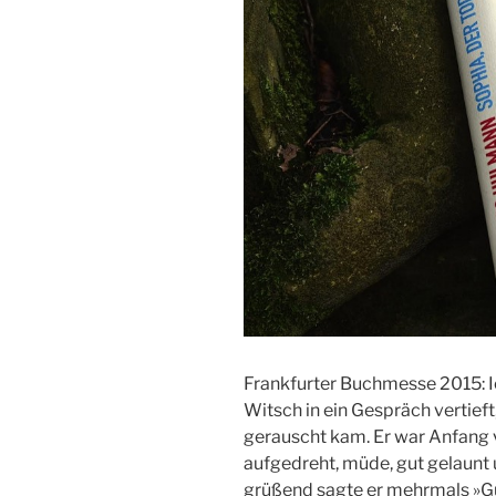
Frankfurter Buchmesse 2015: I
Witsch in ein Gespräch vertief
gerauscht kam. Er war Anfang vi
aufgedreht, müde, gut gelaunt u
grüßend sagte er mehrmals »G