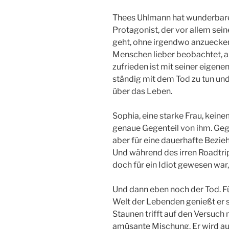
Thees Uhlmann hat wunderbare
Protagonist, der vor allem se
geht, ohne irgendwo anzuecken,
Menschen lieber beobachtet, a
zufrieden ist mit seiner eigene
ständig mit dem Tod zu tun un
über das Leben.
Sophia, eine starke Frau, kein
genaue Gegenteil von ihm. Geg
aber für eine dauerhafte Bezie
Und während des irren Roadtrip
doch für ein Idiot gewesen war, 
Und dann eben noch der Tod. Fü
Welt der Lebenden genießt er s
Staunen trifft auf den Versuch 
amüsante Mischung. Er wird au