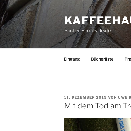
Zum
Inhalt
KAFFEEHA
springen
Bücher. Photos. Texte.
Eingang
Bücherliste
Pho
VERÖFFENTLICHT
11. DEZEMBER 2015
VON
UWE 
AM
Mit dem Tod am T