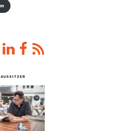
en
y
LinkedIn
Facebook
RSS-
Feed
HAUSSITZER