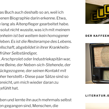
s Buch auch deshalb so an, weil ich
enen Biographie darin erkenne. Etwa,
e lang als Altenpfleger gearbeitet habe.
absolut nicht wusste, was ich mit meinem
tenheim ist bei weitem kein homogener
DER KAFFEE
leben. Es ist die Resterampe des Lebens.
llschaft, abgebildet in ihrer Krankheits-
früher Selbständiger,
 Arschprolet oder Industriekapitän war,
ohne Beine, der Neben-sich-Stehende, der
rückgezogene, der seinen Kontakt mit
er herstellt.«
Diese paar Sätze sind so
gereicht, um mich wieder daran zu
efühlt hat.
LITERATUR.
en und lernte ihn auch mehrmals selbst
en gegangen sind, Menschen, die