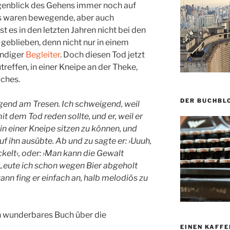
ugenblick des Gehens immer noch auf
s waren bewegende, aber auch
 es in den letzten Jahren nicht bei den
 geblieben, denn nicht nur in einem
ändiger
Begleiter
. Doch diesen Tod jetzt
reffen, in einer Kneipe an der Theke,
iches.
DER BUCHBL
gend am Tresen. Ich schweigend, weil
mit dem Tod reden sollte, und er, weil er
 in einer Kneipe sitzen zu können, und
uf ihn ausübte. Ab und zu sagte er: ›Uuuh,
ickelt‹, oder: ›Man kann die Gewalt
 Leute ich schon wegen Bier abgeholt
ann fing er einfach an, halb melodiös zu
ein wunderbares Buch über die
EINEN KAFFE