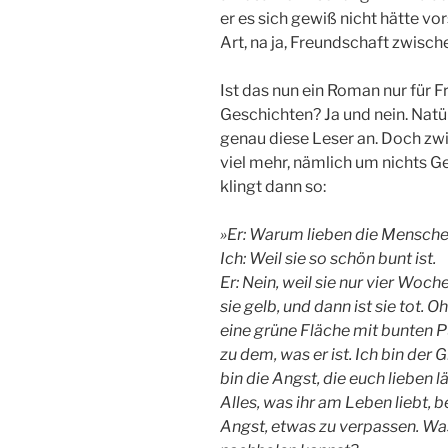
er es sich gewiß nicht hätte vo
Art, na ja, Freundschaft zwisch
Ist das nun ein Roman nur für
Geschichten? Ja und nein. Natü
genau diese Leser an. Doch zwi
viel mehr, nämlich um nichts G
klingt dann so:
»Er: Warum lieben die Mensch
Ich: Weil sie so schön bunt ist.
Er: Nein, weil sie nur vier Woch
sie gelb, und dann ist sie tot.
eine grüne Fläche mit bunten 
zu dem, was er ist. Ich bin der
bin die Angst, die euch lieben l
Alles, was ihr am Leben liebt,
Angst, etwas zu verpassen. Wa