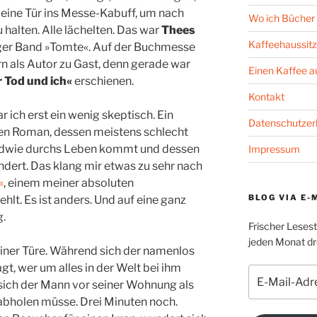
eine Tür ins Messe-Kabuff, um nach
Wo ich Bücher 
halten. Alle lächelten. Das war
Thees
Kaffeehaussitz
ger Band »Tomte«. Auf der Buchmesse
rn als Autor zu Gast, denn gerade war
Einen Kaffee 
r Tod und ich«
erschienen.
Kontakt
r ich erst ein wenig skeptisch. Ein
Datenschutzer
nen Roman, dessen meistens schlecht
endwie durchs Leben kommt und dessen
Impressum
ändert. Das klang mir etwas zu sehr nach
«
, einem meiner absoluten
BLOG VIA E-
hlt. Es ist anders. Und auf eine ganz
g.
Frischer Leses
jeden Monat dre
einer Türe. Während sich der namenlos
gt, wer um alles in der Welt bei ihm
E-
t sich der Mann vor seiner Wohnung als
Mail-
er abholen müsse. Drei Minuten noch.
Adresse