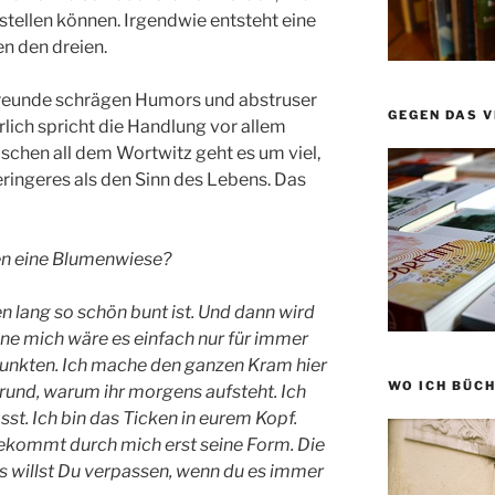
rstellen können. Irgendwie entsteht eine
en den dreien.
 Freunde schrägen Humors und abstruser
GEGEN DAS 
rlich spricht die Handlung vor allem
schen all dem Wortwitz geht es um viel,
eringeres als den Sinn des Lebens. Das
en eine Blumenwiese?
en lang so schön bunt ist. Und dann wird
 Ohne mich wäre es einfach nur für immer
Punkten. Ich mache den ganzen Kram hier
WO ICH BÜCH
 Grund, warum ihr morgens aufsteht. Ich
ässt. Ich bin das Ticken in eurem Kopf.
 bekommt durch mich erst seine Form. Die
s willst Du verpassen, wenn du es immer