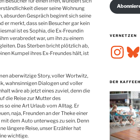
nen Besucher für einen Irren, wundert sich
Abonnier
erständlichkeit dieser seine Wohnung
n, absurden Gespräch beginnt sich seine
er merkt, dass sein Besucher gar kein
 Diesmal ist es Sophia, die Ex-Freundin
VERNETZEN
 ihm verabredet war, um ihn zu einem
leiten. Das Sterben bricht plötzlich ab,
Instagram
Bluesk
einen Kumpel ihres Ex-Freundes hält, ist
men aberwitzige Story, voller Wortwitz,
DER KAFFEE
ik, wahnsinnigen Dialogen und voller
alt wäre ab jetzt eines zuviel, denn die
f die Reise zur Mutter des
es so eine Art Urlaub vom Alltag. Er
euen, naja, Freunden an der Theke einer
n, mit dem Auto unterwegs zu sein. Denn
ne längere Reise, unser Erzähler hat
ine wichtige.