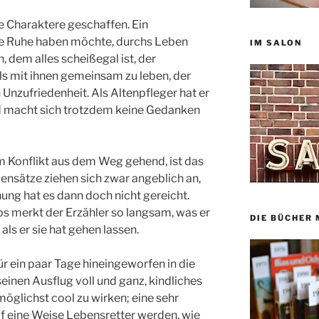
 Charaktere geschaffen. Ein
ine Ruhe haben möchte, durchs Leben
IM SALON
 dem alles scheißegal ist, der
ls mit ihnen gemeinsam zu leben, der
n Unzufriedenheit. Als Altenpfleger hat er
d macht sich trotzdem keine Gedanken
em Konflikt aus dem Weg gehend, ist das
ensätze ziehen sich zwar angeblich an,
hung hat es dann doch nicht gereicht.
s merkt der Erzähler so langsam, was er
DIE BÜCHER 
als er sie hat gehen lassen.
r ein paar Tage hineingeworfen in die
einen Ausflug voll und ganz, kindliches
möglichst cool zu wirken; eine sehr
f eine Weise Lebensretter werden, wie