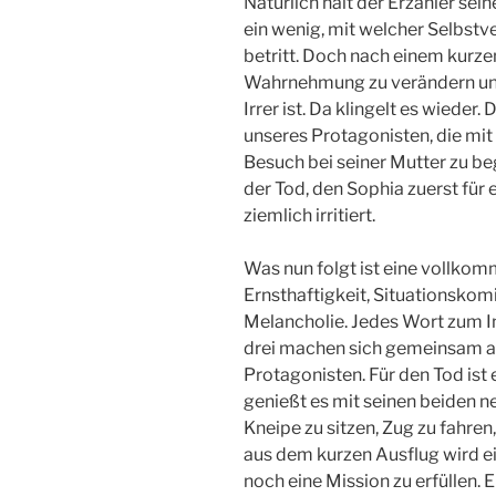
Natürlich hält der Erzähler sei
ein wenig, mit welcher Selbstv
betritt. Doch nach einem kurze
Wahrnehmung zu verändern und 
Irrer ist. Da klingelt es wieder.
unseres Protagonisten, die mit
Besuch bei seiner Mutter zu beg
der Tod, den Sophia zuerst für 
ziemlich irritiert.
Was nun folgt ist eine vollkom
Ernsthaftigkeit, Situationskom
Melancholie. Jedes Wort zum Inh
drei machen sich gemeinsam au
Protagonisten. Für den Tod ist 
genießt es mit seinen beiden n
Kneipe zu sitzen, Zug zu fahre
aus dem kurzen Ausflug wird ei
noch eine Mission zu erfüllen. E