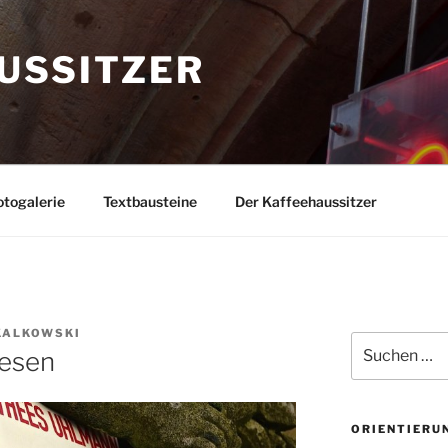
USSITZER
togalerie
Textbausteine
Der Kaffeehaussitzer
KALKOWSKI
Suchen
resen
nach:
ORIENTIERU