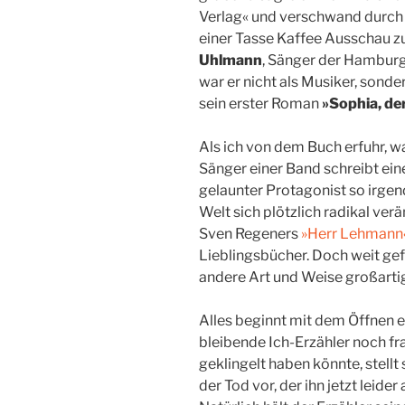
Verlag« und verschwand durch 
einer Tasse Kaffee Ausschau zu 
Uhlmann
, Sänger der Hambur
war er nicht als Musiker, sonde
sein erster Roman
»Sophia, de
Als ich von dem Buch erfuhr, wa
Sänger einer Band schreibt ei
gelaunter Protagonist so irg
Welt sich plötzlich radikal ver
Sven Regeners
»Herr Lehmann
Lieblingsbücher. Doch weit gefe
andere Art und Weise großarti
Alles beginnt mit dem Öffnen 
bleibende Ich-Erzähler noch fra
geklingelt haben könnte, stell
der Tod vor, der ihn jetzt leid