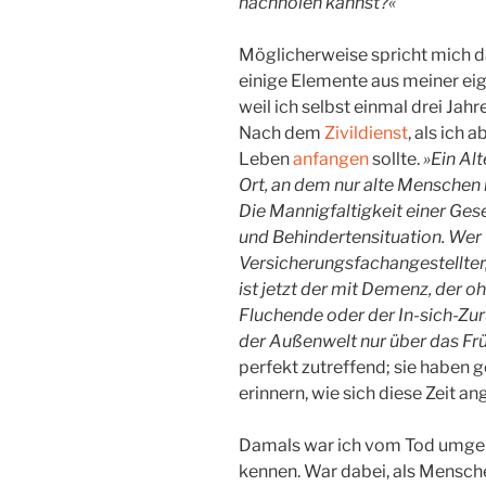
nachholen kannst?«
Möglicherweise spricht mich da
einige Elemente aus meiner eig
weil ich selbst einmal drei Jahr
Nach dem
Zivildienst
, als ich 
Leben
anfangen
sollte.
»Ein Al
Ort, an dem nur alte Menschen 
Die Mannigfaltigkeit einer Gese
und Behindertensituation. Wer 
Versicherungsfachangestellter,
ist jetzt der mit Demenz, der 
Fluchende oder der In-sich-Zu
der Außenwelt nur über das Früh
perfekt zutreffend; sie haben 
erinnern, wie sich diese Zeit ang
Damals war ich vom Tod umgeb
kennen. War dabei, als Mensch