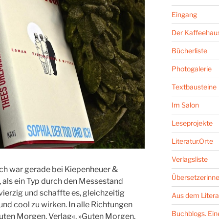
Eingang
Der Kaffeehaus
Bücherliste
Photogalerie
Textbausteine
Im Salon
Leseprojekte
Literatur.Orte
Verlagsliste
ch war gerade bei Kiepenheuer &
Übersetzerinne
t, als ein Typ durch den Messestand
erzig und schaffte es, gleichzeitig
Aus dem Litera
nd cool zu wirken. In alle Richtungen
Buchblogs. Eine
uten Morgen, Verlag«, »Guten Morgen,