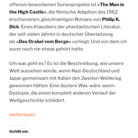
offensiv beworbenen Serienprojekte ist
»The Man in
the High Castle«
, die filmische Adaption des 1962
erschienenen, gleichnamigen Romans von
Philip K.
Dick
. Eines Klassikers der phantastischen Literatur,
der seit vielen Jahren in deutscher Übersetzung
als
»Das Orakel vom Berge«
vorliegt. Und von dem ich
zuvor noch nie etwas gehört hatte.
Um was geht es? Es ist die Beschreibung, wie unsere
Welt aussehen würde, wenn Nazi-Deutschland und
Japan gemeinsam mit Italien den Zweiten Weltkrieg
gewonnen hätten. Eine düstere Was-wäre-wenn-
Dystopie, die einen komplett anderen Verlauf der
Weltgeschichte schildert.
„Ein
weiterlesen
Vorhang
der
Gefällt mir:
Wirklichkeit“