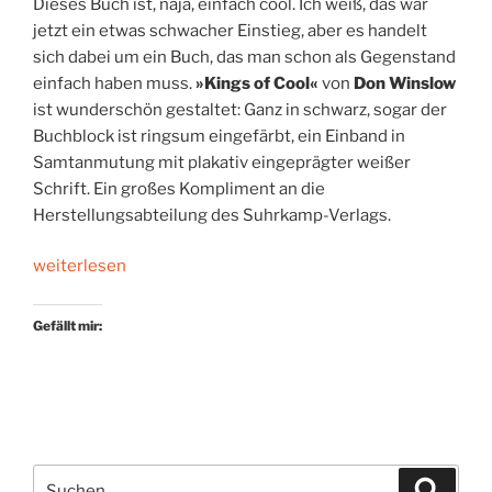
Dieses Buch ist, naja, einfach cool. Ich weiß, das war
jetzt ein etwas schwacher Einstieg, aber es handelt
sich dabei um ein Buch, das man schon als Gegenstand
einfach haben muss.
»Kings of Cool«
von
Don Winslow
ist wunderschön gestaltet: Ganz in schwarz, sogar der
Buchblock ist ringsum eingefärbt, ein Einband in
Samtanmutung mit plakativ eingeprägter weißer
Schrift. Ein großes Kompliment an die
Herstellungsabteilung des Suhrkamp-Verlags.
„Könige
weiterlesen
der
Lässigkeit“
Gefällt mir:
Suchen
Suche