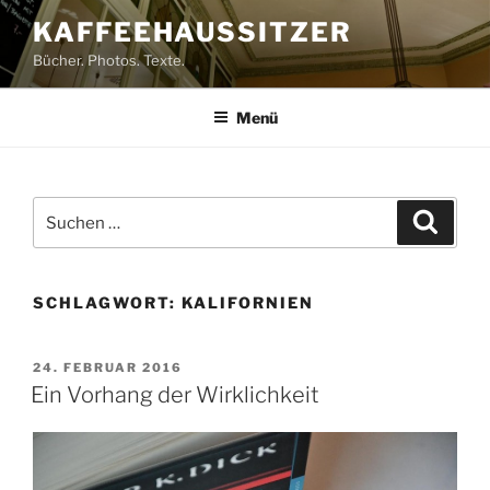
Zum
KAFFEEHAUSSITZER
Inhalt
Bücher. Photos. Texte.
springen
Menü
Suchen
Suche
nach:
SCHLAGWORT:
KALIFORNIEN
VERÖFFENTLICHT
24. FEBRUAR 2016
AM
Ein Vorhang der Wirklichkeit