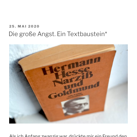
VERÖFFENTLICHT
25. MAI 2020
AM
Die große Angst. Ein Textbaustein*
Als ich Anfang zwanzig war, drückte mir ein Freund den