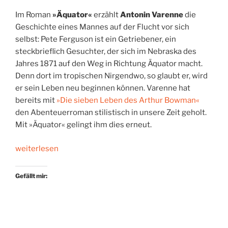
Im Roman
»Äquator«
erzählt
Antonin Varenne
die
Geschichte eines Mannes auf der Flucht vor sich
selbst: Pete Ferguson ist ein Getriebener, ein
steckbrieflich Gesuchter, der sich im Nebraska des
Jahres 1871 auf den Weg in Richtung Äquator macht.
Denn dort im tropischen Nirgendwo, so glaubt er, wird
er sein Leben neu beginnen können. Varenne hat
bereits mit
»Die sieben Leben des Arthur Bowman«
den Abenteuerroman stilistisch in unsere Zeit geholt.
Mit »Äquator« gelingt ihm dies erneut.
„Zur
weiterlesen
anderen
Seite
Gefällt mir:
der
Welt“