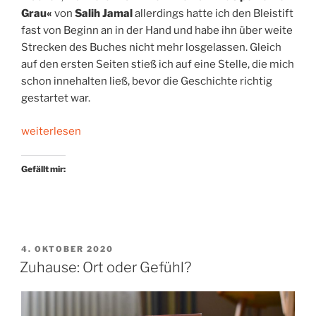
Grau«
von
Salih Jamal
allerdings hatte ich den Bleistift
fast von Beginn an in der Hand und habe ihn über weite
Strecken des Buches nicht mehr losgelassen. Gleich
auf den ersten Seiten stieß ich auf eine Stelle, die mich
schon innehalten ließ, bevor die Geschichte richtig
gestartet war.
„Das
weiterlesen
Ende
des
Gefällt mir:
Davonlaufens“
VERÖFFENTLICHT
4. OKTOBER 2020
AM
Zuhause: Ort oder Gefühl?