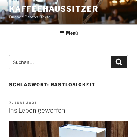
Zum
KAFFEEHAUSSITZER
Inhalt
Bücher. Photos. Texte.
springen
Menü
Suchen
Suche
nach:
SCHLAGWORT:
RASTLOSIGKEIT
VERÖFFENTLICHT
7. JUNI 2021
AM
Ins Leben geworfen