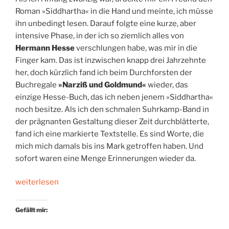
Roman »Siddhartha« in die Hand und meinte, ich müsse
ihn unbedingt lesen. Darauf folgte eine kurze, aber
intensive Phase, in der ich so ziemlich alles von
Hermann Hesse
verschlungen habe, was mir in die
Finger kam. Das ist inzwischen knapp drei Jahrzehnte
her, doch kürzlich fand ich beim Durchforsten der
Buchregale
»Narziß und Goldmund«
wieder, das
einzige Hesse-Buch, das ich neben jenem »Siddhartha«
noch besitze. Als ich den schmalen Suhrkamp-Band in
der prägnanten Gestaltung dieser Zeit durchblätterte,
fand ich eine markierte Textstelle. Es sind Worte, die
mich mich damals bis ins Mark getroffen haben. Und
sofort waren eine Menge Erinnerungen wieder da.
„Die
weiterlesen
große
Angst.
Gefällt mir:
Ein