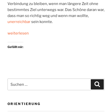
Verbindung zu bleiben, wenn man längere Zeit ohne
bestimmtes Ziel unterwegs war. Das Schöne daran war,
dass man so richtig weg und wenn man wollte,
unerreichbar
sein konnte.
„Simone
weiterlesen
de
Beauvoir
Gefällt mir:
in
Melbourne“
Suchen
Suche
nach:
ORIENTIERUNG