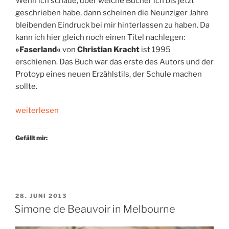
Wenn ich schaue, über welche Bücher ich bis jetzt
geschrieben habe, dann scheinen die Neunziger Jahre
bleibenden Eindruck bei mir hinterlassen zu haben. Da
kann ich hier gleich noch einen Titel nachlegen:
»Faserland«
von
Christian Kracht
ist 1995
erschienen. Das Buch war das erste des Autors und der
Protoyp eines neuen Erzählstils, der Schule machen
sollte.
„Wo
weiterlesen
liegt
Faserland?“
Gefällt mir:
VERÖFFENTLICHT
28. JUNI 2013
AM
Simone de Beauvoir in Melbourne