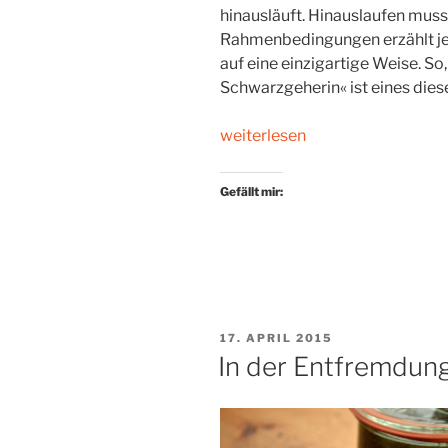
hinausläuft. Hinauslaufen muss
Rahmenbedingungen erzählt je
auf eine einzigartige Weise. So,
Schwarzgeherin« ist eines dies
„Weit
weiterlesen
oben
in
Gefällt mir:
den
Bergen“
VERÖFFENTLICHT
17. APRIL 2015
AM
In der Entfremdun