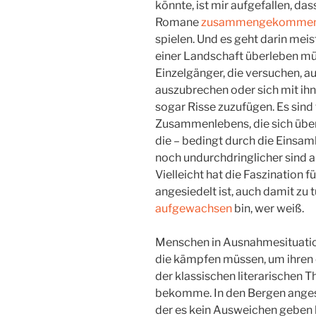
könnte, ist mir aufgefallen, das
Romane
zusammengekomme
spielen. Und es geht darin mei
einer Landschaft überleben müs
Einzelgänger, die versuchen, a
auszubrechen oder sich mit ihn
sogar Risse zuzufügen. Es sind
Zusammenlebens, die sich übe
die – bedingt durch die Einsam
noch undurchdringlicher sind a
Vielleicht hat die Faszination 
angesiedelt ist, auch damit zu t
aufgewachsen
bin, wer weiß.
Menschen in Ausnahmesituatione
die kämpfen müssen, um ihren 
der klassischen literarischen 
bekomme. In den Bergen angesie
der es kein Ausweichen geben k