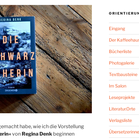
ORIENTIERU
Eingang
Der Kaffeehaus
Bücherliste
Photogalerie
Textbausteine
Im Salon
Leseprojekte
Literatur.Orte
Verlagsliste
emacht habe, wie ich die Vorstellung
Übersetzerinne
erin«
von
Regina Denk
beginnen