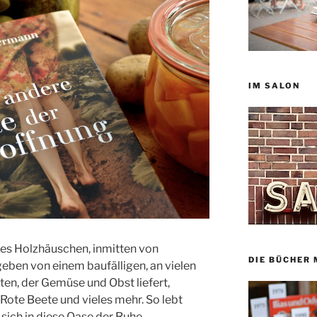
IM SALON
eines Holzhäuschen, inmitten von
DIE BÜCHER 
eben von einem baufälligen, an vielen
rten, der Gemüse und Obst liefert,
, Rote Beete und vieles mehr. So lebt
e sich in diese Oase der Ruhe