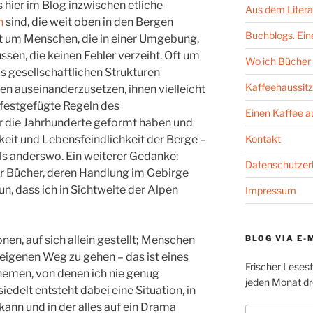
s hier im Blog inzwischen etliche
Aus dem Litera
n
sind, die weit oben in den Bergen
Buchblogs. Eine
st um Menschen, die in einer Umgebung,
sen, die keinen Fehler verzeiht. Oft um
Wo ich Bücher 
us gesellschaftlichen Strukturen
Kaffeehaussitz
en auseinanderzusetzen, ihnen vielleicht
 festgefügte Regeln des
Einen Kaffee 
r die Jahrhunderte geformt haben und
Kontakt
keit und Lebensfeindlichkeit der Berge –
ls anderswo. Ein weiterer Gedanke:
Datenschutzer
für Bücher, deren Handlung im Gebirge
un, dass ich in Sichtweite der Alpen
Impressum
BLOG VIA E-
n, auf sich allein gestellt; Menschen
eigenen Weg zu gehen – das ist eines
Frischer Leses
Themen, von denen ich nie genug
jeden Monat dre
delt entsteht dabei eine Situation, in
ann und in der alles auf ein Drama
E-