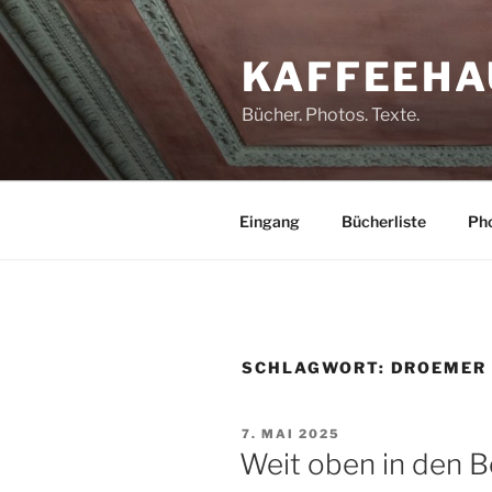
Zum
Inhalt
KAFFEEHA
springen
Bücher. Photos. Texte.
Eingang
Bücherliste
Pho
SCHLAGWORT:
DROEMER
VERÖFFENTLICHT
7. MAI 2025
AM
Weit oben in den 