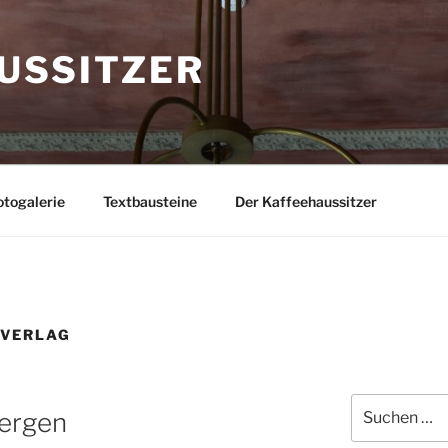
USSITZER
togalerie
Textbausteine
Der Kaffeehaussitzer
 VERLAG
Suchen
Bergen
nach: