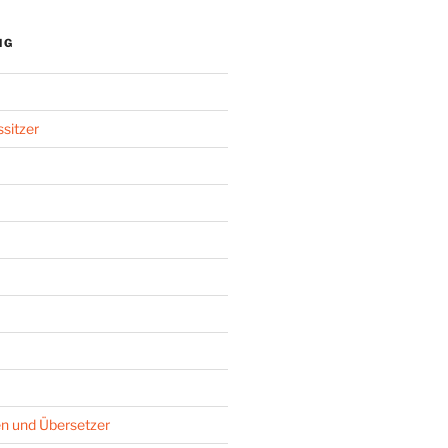
NG
sitzer
n und Übersetzer