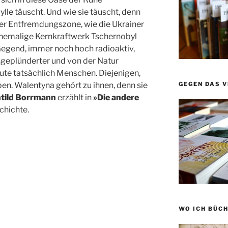
lle täuscht. Und wie sie täuscht, denn
der Entfremdungszone, wie die Ukrainer
ehemalige Kernkraftwerk Tschernobyl
Gegend, immer noch hoch radioaktiv,
usgeplünderter und von der Natur
ute tatsächlich Menschen. Diejenigen,
ben. Walentyna gehört zu ihnen, denn sie
GEGEN DAS 
tild Borrmann
erzählt in
»Die andere
chichte.
WO ICH BÜCH