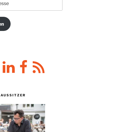
en
y
LinkedIn
Facebook
RSS-
Feed
HAUSSITZER