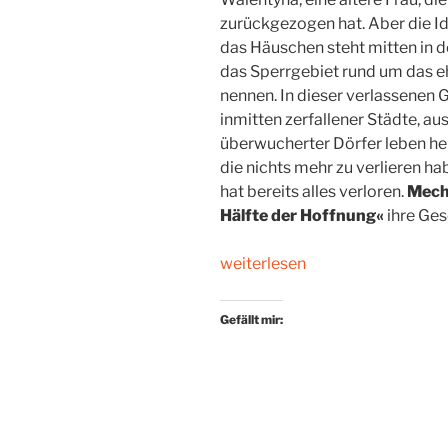
zurückgezogen hat. Aber die Idy
das Häuschen steht mitten in 
das Sperrgebiet rund um das 
nennen. In dieser verlassenen 
inmitten zerfallener Städte, a
überwucherter Dörfer leben he
die nichts mehr zu verlieren ha
hat bereits alles verloren.
Mech
Hälfte der Hoffnung«
ihre Ges
„In
weiterlesen
der
Entfremdungszone“
Gefällt mir: