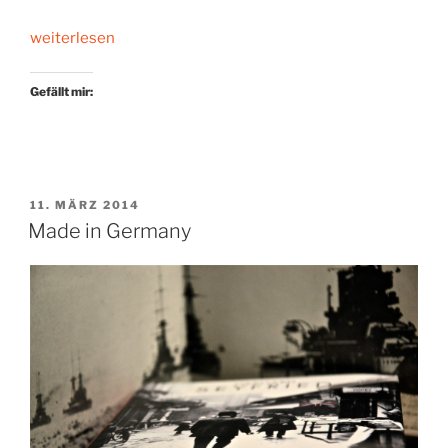
„Alternativlose
weiterlesen
Politik
1914“
Gefällt mir:
VERÖFFENTLICHT
11. MÄRZ 2014
AM
Made in Germany