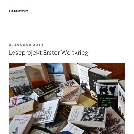
den
Krieg
Gefällt mir:
gezogen“
VERÖFFENTLICHT
2. JANUAR 2014
AM
Leseprojekt Erster Weltkrieg