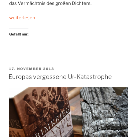
das Vermächtnis des großen Dichters.
„Stefan
weiterlesen
Zweigs
Europa“
Gefällt mir:
VERÖFFENTLICHT
17. NOVEMBER 2013
AM
Europas vergessene Ur-Katastrophe