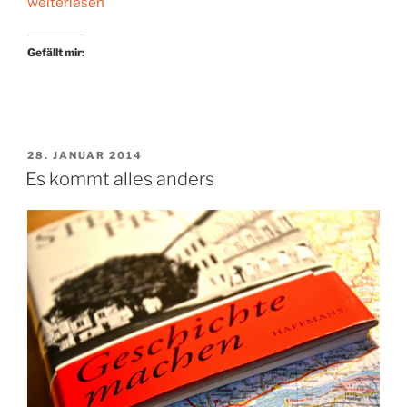
„Made
weiterlesen
in
Germany“
Gefällt mir:
VERÖFFENTLICHT
28. JANUAR 2014
AM
Es kommt alles anders