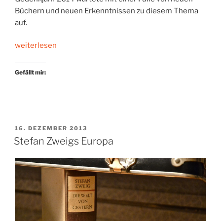
Büchern und neuen Erkenntnissen zu diesem Thema
auf.
„Leseprojekt
weiterlesen
Erster
Weltkrieg“
Gefällt mir:
VERÖFFENTLICHT
16. DEZEMBER 2013
AM
Stefan Zweigs Europa