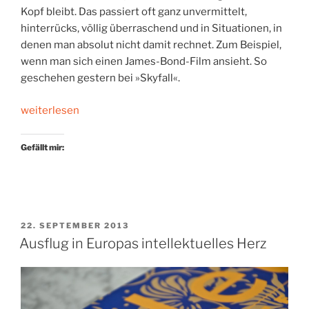
Kopf bleibt. Das passiert oft ganz unvermittelt,
hinterrücks, völlig überraschend und in Situationen, in
denen man absolut nicht damit rechnet. Zum Beispiel,
wenn man sich einen James-Bond-Film ansieht. So
geschehen gestern bei »Skyfall«.
„Lyrik
weiterlesen
aus
dem
Gefällt mir:
Hinterhalt“
VERÖFFENTLICHT
22. SEPTEMBER 2013
AM
Ausflug in Europas intellektuelles Herz