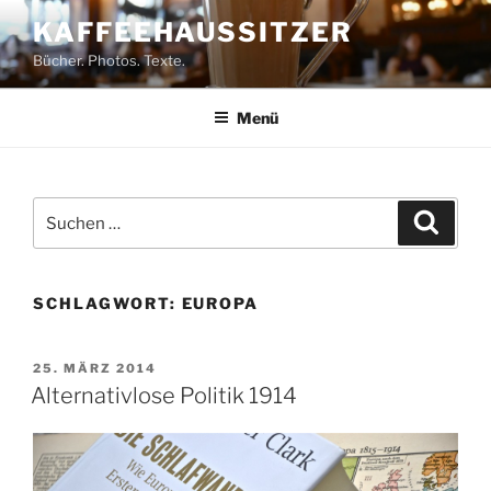
Zum
KAFFEEHAUSSITZER
Inhalt
Bücher. Photos. Texte.
springen
Menü
Suchen
Suche
nach:
SCHLAGWORT:
EUROPA
VERÖFFENTLICHT
25. MÄRZ 2014
AM
Alternativlose Politik 1914