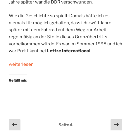
Jahre später war die DDR verschwunden.
Wie die Geschichte so spielt: Damals hätte ich es
niemals für möglich gehalten, dass ich zwölf Jahre
später mit dem Fahrrad auf dem Weg zur Arbeit
regelmäßig an der Stelle dieses Grenzübertritts
vorbeikommen würde. Es war im Sommer 1998 und ich
war Praktikant bei
Lettre International
.
„Ausflug
weiterlesen
in
Europas
Gefällt mir:
intellektuelles
Herz“
Seitennummerierung
Vorherige
Näch
Seite
4