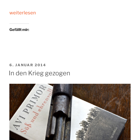
„Es
weiterlesen
kommt
alles
Gefällt mir:
anders“
VERÖFFENTLICHT
6. JANUAR 2014
AM
In den Krieg gezogen