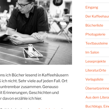
Eingang
Der Kaffeehaus
Bücherliste
Photogalerie
Textbausteine
Im Salon
Leseprojekte
Literatur.Orte
ns ich Bücher lesend in Kaffeehäusern
Verlagsliste
ch nicht. Sehr viele auf jeden Fall. Ort
ch untrennbar zusammen. Genauso
Übersetzerinne
it Erinnerungen, Geschichten und
Aus dem Litera
 davon erzähle ich hier.
Buchblogs. Eine