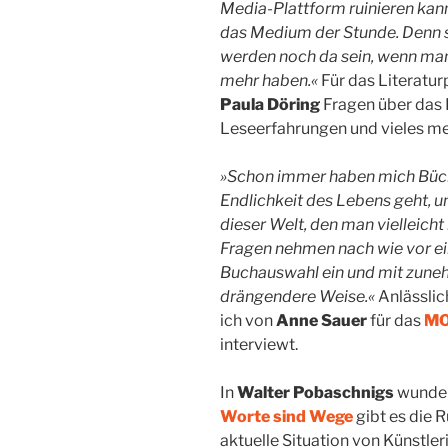
Media-Plattform ruinieren kann
das Medium der Stunde. Denn s
werden noch da sein, wenn ma
mehr haben.«
Für das Literatur
Paula Döring
Fragen über das 
Leseerfahrungen und vieles m
»Schon immer haben mich Büche
Endlichkeit des Lebens geht, u
dieser Welt, den man vielleicht
Fragen nehmen nach wie vor e
Buchauswahl ein und mit zuneh
drängendere Weise.«
Anlässlic
ich von
Anne Sauer
für das
MO
interviewt.
In
Walter Pobaschnigs
wunde
Worte sind Wege
gibt es die R
aktuelle Situation von Künstler