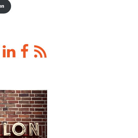
en
y
LinkedIn
Facebook
RSS-
Feed