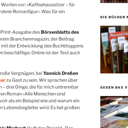
 Worten vor:
»Kaffeehaussitzer – für
ordene Romanfigur«
. Was für ein
DIE BÜCHER 
r Print-Ausgabe des
Börsenblatts des
serem Branchenmagazin, der Beitrag
h mit der Entwicklung des Buchbloggens
n beschäftige. Online ist der Text auch
große Vergnügen, bei
Yannick Dreßen
our
zu Gast zu sein. Wir sprachen über
 – drei Dinge, die für mich untrennbar
GEGEN DAS 
en Roman »Alle Menschen sind
oir als ein Beispiel wie und warum ein
n Lebensbegleiter wird. Es hat großen