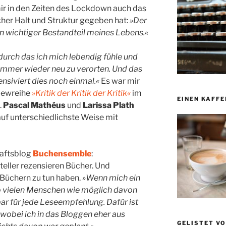
mir in den Zeiten des Lockdown auch das
er Halt und Struktur gegeben hat:
»Der
ein wichtiger Bestandteil meines Lebens.«
 durch das ich mich lebendig fühle und
t immer wieder neu zu verorten. Und das
nsiviert dies noch einmal.«
Es war mir
viewreihe
»Kritik der Kritik der Kritik«
im
EINEN KAFFE
.
Pascal Mathéus
und
Larissa Plath
uf unterschiedlichste Weise mit
aftsblog
Buchensemble
:
steller rezensieren Bücher. Und
 Büchern zu tun haben.
»Wenn mich ein
o vielen Menschen wie möglich davon
bar für jede Leseempfehlung. Dafür ist
wobei ich in das Bloggen eher aus
GELISTET V