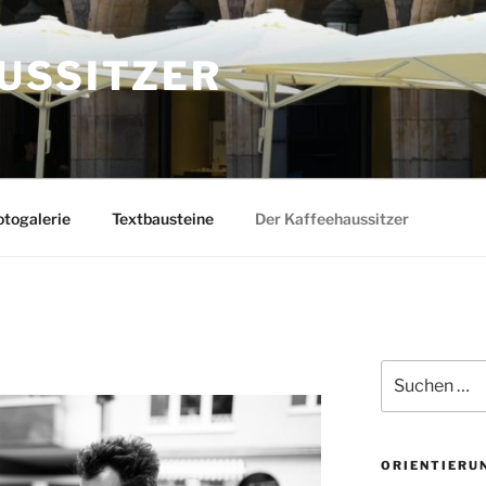
USSITZER
togalerie
Textbausteine
Der Kaffeehaussitzer
Suchen
nach:
ORIENTIERU