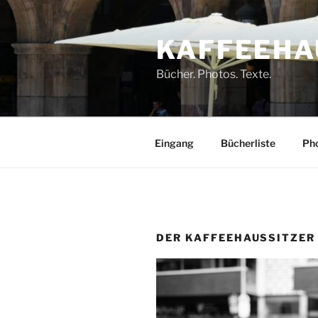
Zum
Inhalt
KAFFEEHA
springen
Bücher. Photos. Texte.
Eingang
Bücherliste
Pho
DER KAFFEEHAUSSITZER