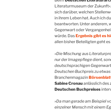
Beim
Deutschen Literaturarc
Literaturmuseum der Zukunft«
sich darüber, welchen Stellenw
in ihrem Leben hat. Auch ich d
beantworten. Unter anderem, w
Gegenwart oder Vergangenheit
würde. Das
Ergebnis gibt es hi
allen bisher Beteiligten geht es
»Die Mischung aus Literaturpre
nur der Imagepflege dient, sond
deutschsprachigen Gegenwartsl
Deutschen Buchpreis zu etwas
Branchenmagazin
Börsenblat
Sabine Cronau
anlässlich des
Deutschen Buchpreises
inter
»Da man gerade am Beispiel von
einzelner Mensch mit einem Eg