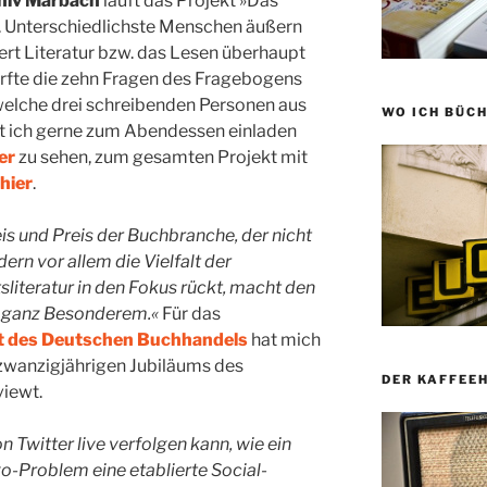
hiv Marbach
läuft das Projekt »Das
. Unterschiedlichste Menschen äußern
ert Literatur bzw. das Lesen überhaupt
urfte die zehn Fragen des Fragebogens
elche drei schreibenden Personen aus
WO ICH BÜCH
 ich gerne zum Abendessen einladen
er
zu sehen, zum gesamten Projekt mit
hier
.
is und Preis der Buchbranche, der nicht
ern vor allem die Vielfalt der
iteratur in den Fokus rückt, macht den
 ganz Besonderem.«
Für das
t des Deutschen Buchhandels
hat mich
 zwanzigjährigen Jubiläums des
DER KAFFEE
viewt.
 Twitter live verfolgen kann, wie ein
o-Problem eine etablierte Social-