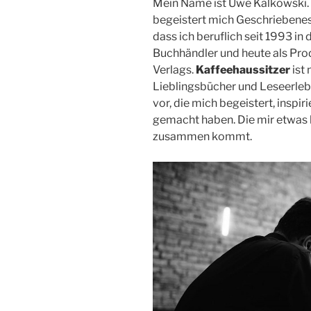
Mein Name ist Uwe Kalkowski. 
begeistert mich Geschriebenes 
dass ich beruflich seit 1993 in 
Buchhändler und heute als Prod
Verlags.
Kaffeehaussitzer
ist 
Lieblingsbücher und Leseerlebni
vor, die mich begeistert, inspir
gemacht haben. Die mir etwas 
zusammen kommt.