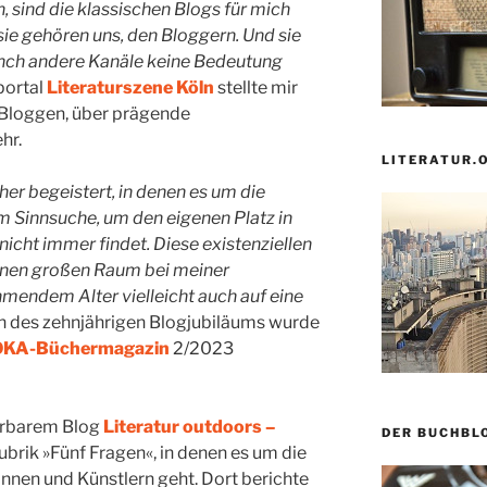
, sind die klassischen Blogs für mich
ie gehören uns, den Bloggern. Und sie
nch andere Kanäle keine Bedeutung
portal
Literaturszene Köln
stellte mir
Bloggen, über prägende
ehr.
LITERATUR.
r begeistert, in denen es um die
m Sinnsuche, um den eigenen Platz in
 nicht immer findet. Diese existenziellen
inen großen Raum bei meiner
mendem Alter vielleicht auch auf eine
h des zehnjährigen Blogjubiläums wurde
KA-Büchermagazin
2/2023
rbarem Blog
Literatur outdoors –
DER BUCHBL
ubrik »Fünf Fragen«, in denen es um die
innen und Künstlern geht. Dort berichte