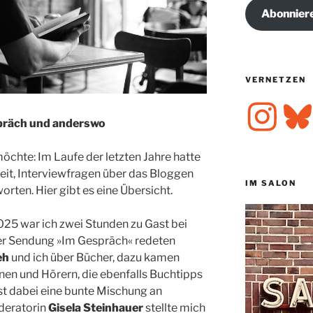
Abonnier
VERNETZEN
Instagram
Bluesk
präch und anderswo
chte: Im Laufe der letzten Jahre hatte
eit, Interviewfragen über das Bloggen
IM SALON
rten. Hier gibt es eine Übersicht.
25 war ich zwei Stunden zu Gast bei
der Sendung »Im Gespräch« redeten
eh
und ich über Bücher, dazu kamen
nen und Hörern, die ebenfalls Buchtipps
 dabei eine bunte Mischung an
deratorin
Gisela Steinhauer
stellte mich