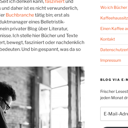
Seit ich denken kann,
fasziniert
und
Wo ich Bücher 
und daher ist es nicht verwunderlich,
der
Buchbranche
tätig bin; erst als
Kaffeehaussitz
uktmanager eines Belletristik-
mein privater Blog über Literatur,
Einen Kaffee 
sse. Ich stelle hier Bücher und Texte
Kontakt
iert, bewegt, fasziniert oder nachdenklich
bedeuten. Und bin gespannt, was da so
Datenschutzer
Impressum
BLOG VIA E-
Frischer Leses
jeden Monat dre
E-
Mail-
Adresse