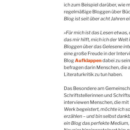
ich zum Beispiel darüber, wie 
regelmäßige Bloggen über Büch
Blog ist seit über acht Jahren 
»Für mich ist das Lesen etwas,
das mir hilft, mich ich der Wel
Bloggen über das Gelesene inte
eine große Freude in der Inter
Blog
Aufklappen
dabei zu sein
befragen darin Menschen, die a
Literaturkritik zu tun haben.
Das Besondere am Gemeinsch
Schriftstellerinnen und Schrift
interviewen Menschen, die mit
Werk begeistert, möchte ich s
erzählen – und bin selbst dank
ein Blog das perfekte Medium, 