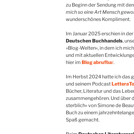
zu Beginn der Sendung mit den
mich so eine Art Mensch gew
wunderschönes Kompliment.
Im Januar 2025 erschien in de
Deutschen Buchhandels
, un
»Blog-Welten«, in dem ich mic
und mit aktuellen Entwicklunge
hier im
Blog abrufba
r
.
Im Herbst 2024 hatte ich das 
und seinem Podcast
LetteraT
Bücher, Literatur und das Leben
zusammengehören. Und über d
sterblich« von Simone de Beauv
Buch zu einem jahrzehntelange
Spaß gemacht.