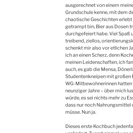
ausgerechnet von einem meiner
Grundschule kenne, mit dem dem
chaotische Geschichten erlebt 
getrampt bin, Bier aus Dosen t
durchgefeiert habe. Viel Spaß
treibend, ziellos, orientierungs
schenkt mir also vor etlichen 
ich an einen Scherz, denn Koch
meinen Leidenschaften, ich fan
auch, es gab die Mensa, Dönerl
Studentenkneipen mit großen P
WG-Mitbewohnerinnen hatten s
neunziger Jahre – über mich l
würde, es sei nichts mehr zu E
dass nur noch Nahrungsmittel d
müsse. Nun ja.
Dieses erste Kochbuch jedenfal