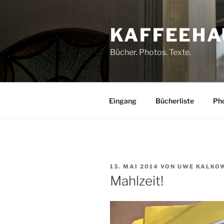
Zum
Inhalt
KAFFEEHA
springen
Bücher. Photos. Texte.
Eingang
Bücherliste
Pho
VERÖFFENTLICHT
13. MAI 2014
VON
UWE KALKO
AM
Mahlzeit!