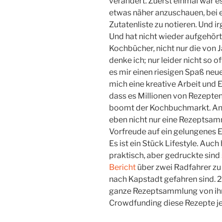
verändert. Zuerst einmal war es
etwas näher anzuschauen, bei 
Zutatenliste zu notieren. Und 
Und hat nicht wieder aufgehört,
Kochbücher, nicht nur die von 
denke ich; nur leider nicht so 
es mir einen riesigen Spaß neue
mich eine kreative Arbeit und E
dass es Millionen von Rezepten
boomt der Kochbuchmarkt. Ans
eben nicht nur eine Rezeptsam
Vorfreude auf ein gelungenes E
Es ist ein Stück Lifestyle. Auch
praktisch, aber gedruckte sind
Bericht
über zwei Radfahrer zu 
nach Kapstadt gefahren sind. 2
ganze Rezeptsammlung von ihr
Crowdfunding diese Rezepte jet