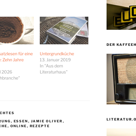
DER KAFFEE
atzlesen für eine
Untergrundküche
: Zehn Jahre
13. Januar 2019
In "Aus dem
il 2026
Literaturhaus"
chbranche"
CHTES
LITERATUR.
RUNG
,
ESSEN
,
JAMIE OLIVER
,
CHE
,
ONLINE
,
REZEPTE