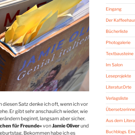
Eingang
Der Kaffeehaus
Bücherliste
Photogalerie
Textbausteine
Im Salon
Leseprojekte
Literatur.Orte
Verlagsliste
n diesen Satz denke ich oft, wenn ich vor
Übersetzerinne
. Er gibt sehr anschaulich wieder, wie
erändern beginnt, langsam aber sicher.
Aus dem Litera
chen für Freunde«
von
Jamie Oliver
und
Buchblogs. Eine
Geburtstag. Bekommen habe ich es