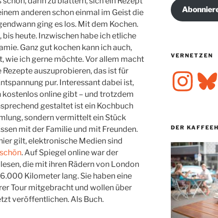
 schön, darin zu blättern, sich ein Rezept
Abonnier
einem anderen schon einmal im Geist die
irgendwann ging es los. Mit dem Kochen.
 bis heute. Inzwischen habe ich etliche
Jamie. Ganz gut kochen kann ich auch,
VERNETZEN
oft, wie ich gerne möchte. Vor allem macht
 Rezepte auszuprobieren, das ist für
Instagram
Bluesk
ntspannung pur. Interessant dabei ist,
 kostenlos online gibt – und trotzdem
prechend gestaltet ist ein Kochbuch
mlung, sondern vermittelt ein Stück
DER KAFFEE
ssen mit der Familie und mit Freunden.
 hier gilt, elektronische Medien sind
schön
. Auf Spiegel online war der
lesen, die mit ihren Rädern von London
6.000 Kilometer lang. Sie haben eine
er Tour mitgebracht und wollen über
zt veröffentlichen. Als Buch.