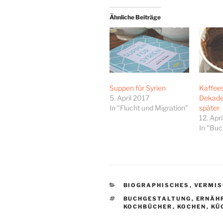
Ähnliche Beiträge
Suppen für Syrien
Kaffees
5. April 2017
Dekade
In "Flucht und Migration"
später
12. Apr
In "Bu
KATEGORIEN
BIOGRAPHISCHES
,
VERMIS
SCHLAGWÖRTER
BUCHGESTALTUNG
,
ERNÄH
KOCHBÜCHER
,
KOCHEN
,
KÜ