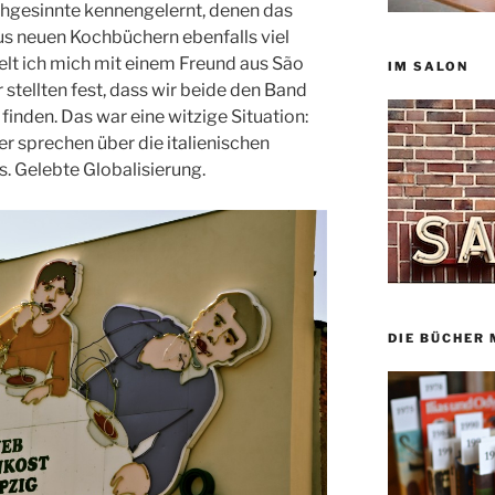
eichgesinnte kennengelernt, denen das
s neuen Kochbüchern ebenfalls viel
ielt ich mich mit einem Freund aus São
IM SALON
 stellten fest, dass wir beide den Band
inden. Das war eine witzige Situation:
er sprechen über die italienischen
. Gelebte Globalisierung.
DIE BÜCHER 