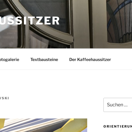
USSITZER
togalerie
Textbausteine
Der Kaffeehaussitzer
WSKI
Suchen
nach:
ORIENTIERU