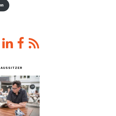
en
y
LinkedIn
Facebook
RSS-
Feed
HAUSSITZER