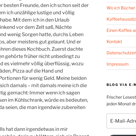
 besten Freunde, den ich schon seit der
Wo ich Bücher 
 ich unzählige lustige und völlig
Kaffeehaussitz
habe. Mit dem ich in den Urlaub
rinkend vor dem Zelt saß, Nächte
Einen Kaffee 
 und wenig Sorgen hatte, durchs Leben
Kontakt
los, aber meistens gut gelaunt. Und er
Jahren dieses Kochbuch.
Zuerst dachte
Datenschutzer
en gehörte früher nicht unbedingt zu
d es vielmehr völlig überflüssig, wozu
Impressum
äden, Pizza auf die Hand und
ortionen für wenig Geld. Meine beiden
BLOG VIA E-
ich damals – mit damals meine ich die
ustig gemacht: Immer wenn ich sagen
Frischer Leses
ssen im Kühlschrank, würde es bedeuten,
jeden Monat dre
a seien, die man irgendwie zubereiten
E-
Mail-
ls hat dann irgendetwas in mir
Adresse