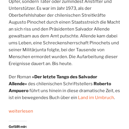
Opfer, sondern Täter oder zumindest Anstifter und
Unterstützer. Es war im Jahr 1973, als der
Oberbefehlshaber der chilenischen Streitkräfte
Augusto Pinochet durch einen Staatsstreich die Macht
an sich riss und den Präsidenten Salvador Allende
gewaltsam aus dem Amt putschte. Allende kam dabei
ums Leben, eine Schreckensherrschaft Pinochets und
seiner Militärjunta folgte, bei der Tausende von
Menschen ermordet wurden. Die Aufarbeitung dieser
Ereignisse dauert an. Bis heute.
Der Roman
»Der letzte Tango des Salvador
Allende«
des chilenischen Schriftstellers
Roberto
Ampuero
führt uns hinein in diese dramatische Zeit, es
ist ein bewegendes Buch über ein
Land im Umbruch
.
„Chiles
weiterlesen
11.
September“
Gefällt mir: