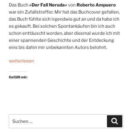
Das Buch
»Der Fall Neruda«
von
Roberto Ampuero
war ein Zufallstreffer. Mir hat das Buchcover gefallen,
das Buch fühlte sich irgendwie gut an und da habe ich
es gekauft. Bei solchen Spontankäufen bin ich auch
schon enttäuscht worden, aber diesmal wurde ich mit
einer spannenden Geschichte und der Entdeckung
eins bis dahin mir unbekannten Autors belohnt.
„Chilenisches
weiterlesen
Versteckspiel“
Gefällt mir:
Suchen
Suche
nach: