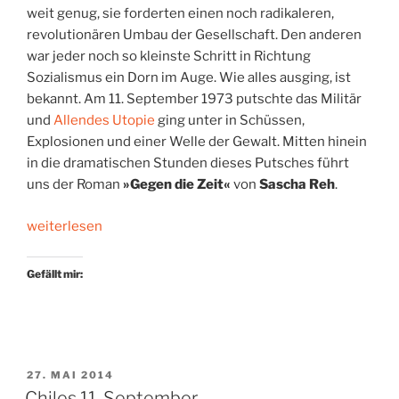
weit genug, sie forderten einen noch radikaleren,
revolutionären Umbau der Gesellschaft. Den anderen
war jeder noch so kleinste Schritt in Richtung
Sozialismus ein Dorn im Auge. Wie alles ausging, ist
bekannt. Am 11. September 1973 putschte das Militär
und
Allendes Utopie
ging unter in Schüssen,
Explosionen und einer Welle der Gewalt. Mitten hinein
in die dramatischen Stunden dieses Putsches führt
uns der Roman
»Gegen die Zeit«
von
Sascha Reh
.
„Venceremos!
weiterlesen
Und
Kybernetik“
Gefällt mir:
VERÖFFENTLICHT
27. MAI 2014
AM
Chiles 11. September