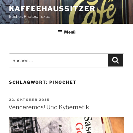
Zum
KAFFEEHAUSSITZER
Inhalt
Bücher. Photos. Texte.
springen
Menü
Suchen
Suche
nach:
SCHLAGWORT:
PINOCHET
VERÖFFENTLICHT
22. OKTOBER 2015
AM
Venceremos! Und Kybernetik