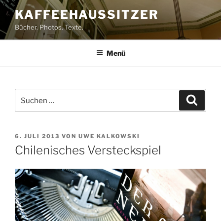
Zum
KAFFEEHAUSSITZER
Inhalt
Bücher. Photos. Texte.
springen
Menü
Suchen
Suche
nach:
VERÖFFENTLICHT
6. JULI 2013
VON
UWE KALKOWSKI
AM
Chilenisches Versteckspiel