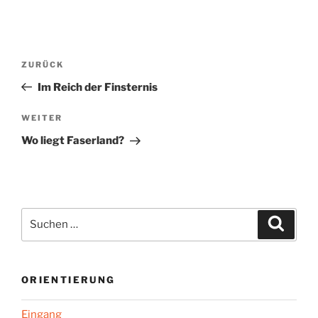
Beitragsnavigation
Vorheriger
ZURÜCK
Beitrag
Im Reich der Finsternis
Nächster
WEITER
Beitrag
Wo liegt Faserland?
Suchen
Suche
nach:
ORIENTIERUNG
Eingang