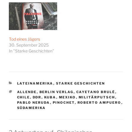
Tod eines Jägers
30. September 2025
In "Starke Geschichten"
KATEGORIEN
LATEINAMERIKA
,
STARKE GESCHICHTEN
SCHLAGWÖRTER
ALLENDE
,
BERLIN VERLAG
,
CAYETANO BRULÉ
,
CHILE
,
DDR
,
KUBA
,
MEXIKO
,
MILITÄRPUTSCH
,
PABLO NERUDA
,
PINOCHET
,
ROBERTO AMPUERO
,
SÜDAMERIKA