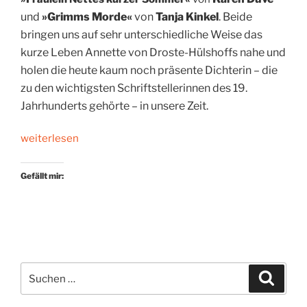
u
nd
»
Grimms Morde«
von
Tanja Kinkel
. Beide
bringen uns auf sehr unterschiedliche Weise das
kurze Leben Annette von Droste-Hülshoffs nahe und
holen die heute kaum noch präsente Dichterin – die
zu den wichtigsten Schriftstellerinnen des 19.
Jahrhunderts gehörte – in unsere Zeit.
„Gestatten?
weiterlesen
*
Von
Gefällt mir:
Droste-
Hülshoff“
Suchen
Suche
nach: