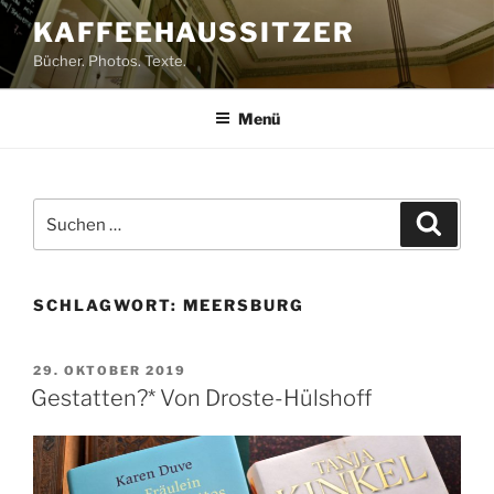
Zum
KAFFEEHAUSSITZER
Inhalt
Bücher. Photos. Texte.
springen
Menü
Suchen
Suche
nach:
SCHLAGWORT:
MEERSBURG
VERÖFFENTLICHT
29. OKTOBER 2019
AM
Gestatten?* Von Droste-Hülshoff