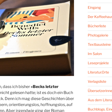
Eingang
Der Kaffeehaus
Bücherliste
Photogalerie
Textbausteine
Im Salon
Leseprojekte
Literatur.Orte
Verlagsliste
h, dass ich bisher
»Becks letzter
Übersetzerinne
nicht gelesen hatte; ist es doch ein Buch
. Denn ich mag diese Geschichten über
Aus dem Litera
pern, orientierungslos, hoffnungslos, auf
Buchblogs. Eine
nn. Aber irgendwie ging der Roman