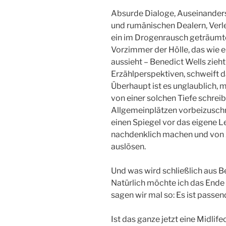
Absurde Dialoge, Auseinander
und rumänischen Dealern, Ver
ein im Drogenrausch geträumt
Vorzimmer der Hölle, das wie
aussieht – Benedict Wells zieht
Erzählperspektiven, schweift da
Überhaupt ist es unglaublich, 
von einer solchen Tiefe schrei
Allgemeinplätzen vorbeizusc
einen Spiegel vor das eigene L
nachdenklich machen und von Z
auslösen.
Und was wird schließlich aus Be
Natürlich möchte ich das Ende 
sagen wir mal so: Es ist passen
Ist das ganze jetzt eine Midlif