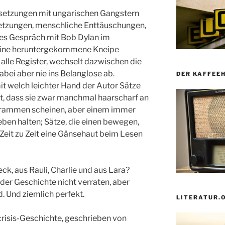
setzungen mit ungarischen Gangstern
letzungen, menschliche Enttäuschungen,
es Gespräch mit Bob Dylan im
 eine heruntergekommene Kneipe
 alle Register, wechselt dazwischen die
bei aber nie ins Belanglose ab.
DER KAFFEE
mit welch leichter Hand der Autor Sätze
bt, dass sie zwar manchmal haarscharf an
hrammen scheinen, aber einem immer
eben halten; Sätze, die einen bewegen,
eit zu Zeit eine Gänsehaut beim Lesen
ck, aus Rauli, Charlie und aus Lara?
der Geschichte nicht verraten, aber
d. Und ziemlich perfekt.
LITERATUR.
ecrisis-Geschichte, geschrieben von