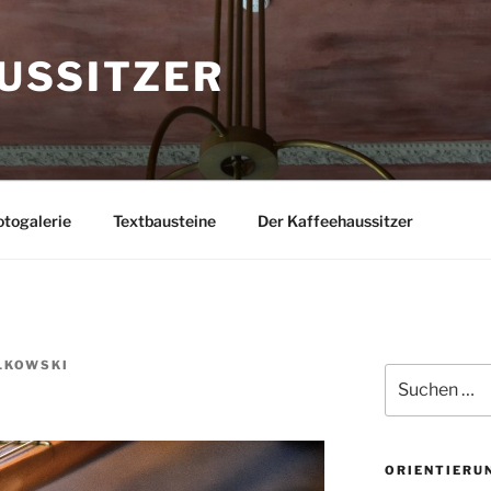
USSITZER
togalerie
Textbausteine
Der Kaffeehaussitzer
LKOWSKI
Suchen
nach:
ORIENTIERU