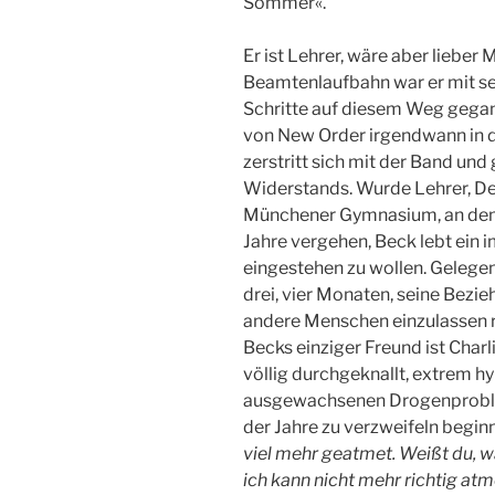
Sommer«.
Er ist Lehrer, wäre aber lieber
Beamtenlaufbahn war er mit se
Schritte auf diesem Weg gegang
von New Order irgendwann in d
zerstritt sich mit der Band un
Widerstands. Wurde Lehrer, De
Münchener Gymnasium, an dem 
Jahre vergehen, Beck lebt ein 
eingestehen zu wollen. Gelege
drei, vier Monaten, seine Bezie
andere Menschen einzulassen re
Becks einziger Freund ist Charl
völlig durchgeknallt, extrem 
ausgewachsenen Drogenproble
der Jahre zu verzweifeln begin
viel mehr geatmet. Weißt du, w
ich kann nicht mehr richtig atme