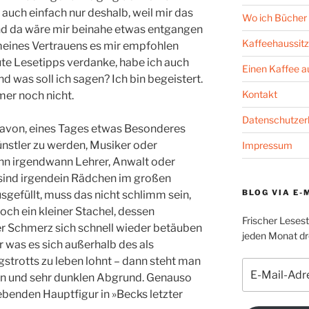
t auch einfach nur deshalb, weil mir das
Wo ich Bücher 
Und da wäre mir beinahe etwas entgangen
Kaffeehaussitz
meines Vertrauens es mir empfohlen
gute Lesetipps verdanke, habe ich auch
Einen Kaffee 
d was soll ich sagen? Ich bin begeistert.
Kontakt
mmer noch nicht.
Datenschutzer
avon, eines Tages etwas Besonderes
nstler zu werden, Musiker oder
Impressum
dann irgendwann Lehrer, Anwalt oder
sind irgendein Rädchen im großen
BLOG VIA E-
usgefüllt, muss das nicht schlimm sein,
noch ein kleiner Stachel, dessen
Frischer Leses
r Schmerz sich schnell wieder betäuben
jeden Monat dre
für was es sich außerhalb des als
trotts zu leben lohnt – dann steht man
E-
en und sehr dunklen Abgrund. Genauso
Mail-
gebenden Hauptfigur in »Becks letzter
Adresse