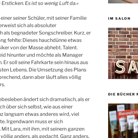
Ersticken. Es ist so wenig Luft da.«
t einer seiner Schüler, mit seiner Familie
IM SALON
rweist sich als absoluter
h als begnadeter Songschreiber. Kurz, er
ang fehlte: Dieses hauchdünne etwas
iker von der Masse abhebt. Talent.
eid hinunter und möchte als Manager
Er soll seine Fahrkarte sein hinaus aus
sten Lebens. Die Umsetzung des Plans
rechend, dann aber läuft alles völlig
rs.
DIE BÜCHER 
ebesleben ändert sich dramatisch, als er
ch über sich selbst, wie aus einer
z langsam etwas anderes wird, viel
nnte. Irgendwann muss er sich
. Mit Lara, mit ihm, mit seinem ganzen
 völlig anders, als gedacht. Ganz anders.