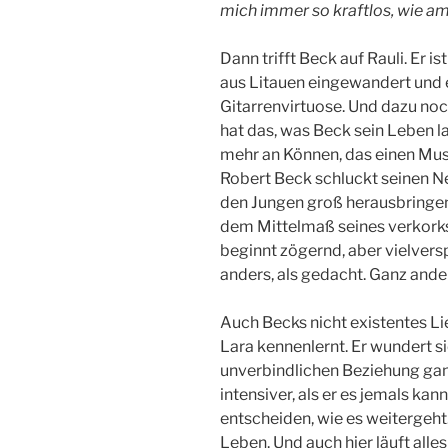
mich immer so kraftlos, wie am 
Dann trifft Beck auf Rauli. Er is
aus Litauen eingewandert und e
Gitarrenvirtuose. Und dazu noc
hat das, was Beck sein Leben l
mehr an Können, das einen Mus
Robert Beck schluckt seinen N
den Jungen groß herausbringen. 
dem Mittelmaß seines verkork
beginnt zögernd, aber vielversp
anders, als gedacht. Ganz ande
Auch Becks nicht existentes Li
Lara kennenlernt. Er wundert si
unverbindlichen Beziehung gan
intensiver, als er es jemals ka
entscheiden, wie es weitergeht
Leben. Und auch hier läuft alles