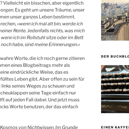
Vielleicht ein bisschen, aber eigentlich
erborgen. Es geht um unsere Träume, unser
mmen unser ganzes Leben bestimmt.
prechen,
»wenn ich mal alt bin, werde ich
einer Rente. Jedenfalls nichts, was mich
wenn ich im Rollstuhl sitze oder im Bett
nn noch habe, sind meine Erinnerungen.«
DER BUCHBL
 wahre Worte, die ich noch gerne zitieren
men eines Blogbeitrags mehr als
eine eindrückliche Weise, das es
fülltes Leben gibt. Aber offen zu sein für
d links seines Weges zu schauen und
 Scheuklappen seine Tage einfach nur
lft auf jeden Fall dabei. Und jetzt muss
ecks Worte benutzen, der das einfach
er Kosmos von Nichtwissen. Im Grunde
EINEN KAFFE