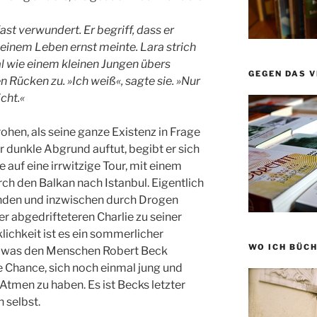
fast verwundert. Er begriff, dass er
seinem Leben ernst meinte. Lara strich
al wie einem kleinen Jungen übers
GEGEN DAS 
n Rücken zu. »Ich weiß«, sagte sie. »Nur
cht.«
ohen, als seine ganze Existenz in Frage
er dunkle Abgrund auftut, begibt er sich
auf eine irrwitzige Tour, mit einem
h den Balkan nach Istanbul. Eigentlich
enden und inzwischen durch Drogen
r abgedrifteteren Charlie zu seiner
lichkeit ist es ein sommerlicher
WO ICH BÜCH
em was den Menschen Robert Beck
te Chance, sich noch einmal jung und
 Atmen zu haben. Es ist Becks letzter
 selbst.