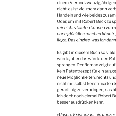
einem Vierundzwanzigjährigen? 
nicht, es ist viel mehr darin v
Handeln und wie beides zusa
Oder, um mit Robert Beck zu s
mir nichts kaufen können von m
noch glücklich machen könnte, 
liege. Das einzige, was ich da
Es gibt in diesem Buch so viele
würde, aber das würde den Rah
sprengen. Der Roman zeigt auf 
kein Patentrezept für ein ausge
neue Möglichkeiten, rechts un
nicht mit selbst konstruierten
geradlinig zu verbringen, das hi
ich doch noch einmal Robert B
besser ausdrücken kann.
»
Unsere Existenz ist ein ganz