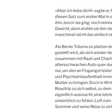
»Aber ich liebe dich!« sagte er, 
diesen Satz zum ersten Mal in 
ihm, bevor sie ging, noch einm
Gesicht, dann drehte sie ihm de
manchmal reicht das einfach ni
Als Becks Träume zu platzen dr
gestellt wird, als sich wieder d
zusammen mit Rauli und Charlie 
altersschwachen Auto quer durc
nur, um den an Flugangst leid
und Psychiatrieaufenthalt imme
Mutter zu bringen. Doch in Wirk
Roadtrip zu sich selbst, zu d
eigentlich ausmacht, eine letz
unsterblich zu fühlen. Luft zum
Sommer und seine Reise zu sich