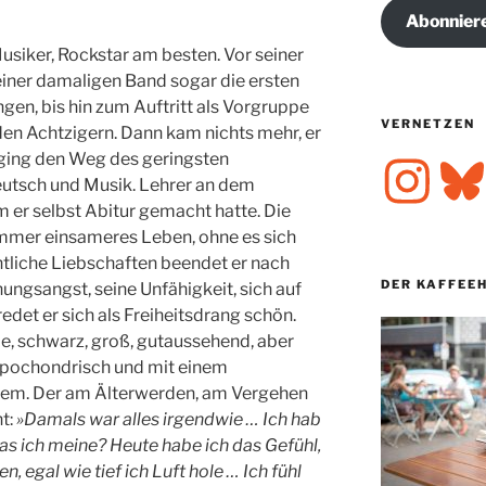
Abonnier
 Musiker, Rockstar am besten. Vor seiner
iner damaligen Band sogar die ersten
en, bis hin zum Auftritt als Vorgruppe
VERNETZEN
en Achtzigern. Dann kam nichts mehr, er
d ging den Weg des geringsten
Instagram
Bluesk
utsch und Musik. Lehrer an dem
er selbst Abitur gemacht hatte. Die
immer einsameres Leben, ohne es sich
ntliche Liebschaften beendet er nach
DER KAFFEE
hungsangst, seine Unfähigkeit, sich auf
det er sich als Freiheitsdrang schön.
ie, schwarz, groß, gutaussehend, aber
hypochondrisch und mit einem
m. Der am Älterwerden, am Vergehen
nt:
»Damals war alles irgendwie … Ich hab
as ich meine? Heute habe ich das Gefühl,
n, egal wie tief ich Luft hole … Ich fühl