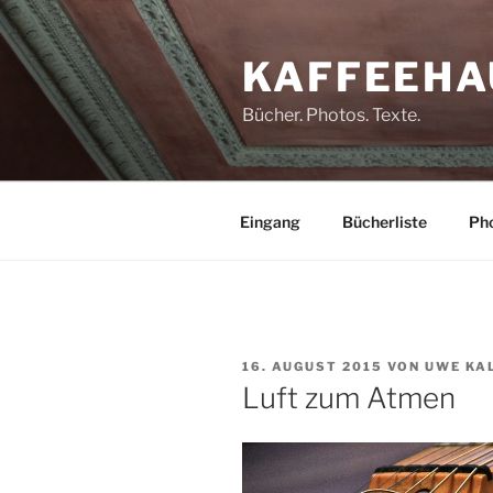
Zum
Inhalt
KAFFEEHA
springen
Bücher. Photos. Texte.
Eingang
Bücherliste
Pho
VERÖFFENTLICHT
16. AUGUST 2015
VON
UWE KA
AM
Luft zum Atmen