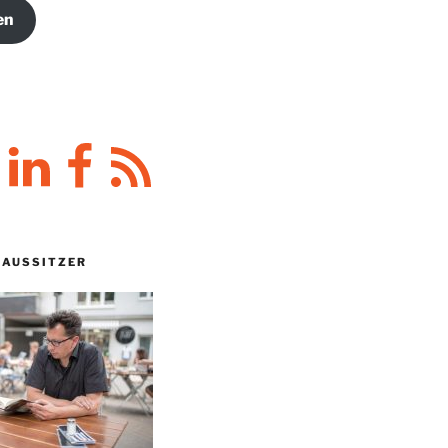
en
y
LinkedIn
Facebook
RSS-
Feed
HAUSSITZER