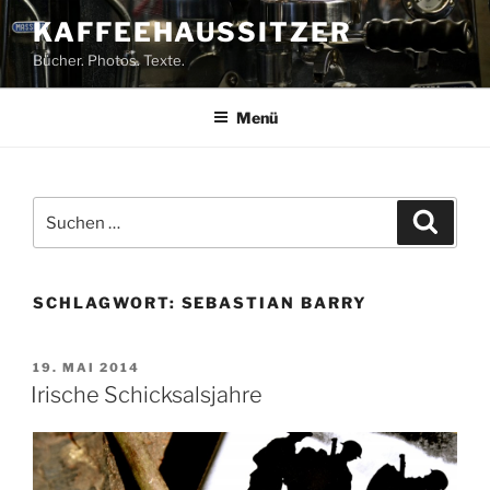
Zum
KAFFEEHAUSSITZER
Inhalt
Bücher. Photos. Texte.
springen
Menü
Suchen
Suche
nach:
SCHLAGWORT:
SEBASTIAN BARRY
VERÖFFENTLICHT
19. MAI 2014
AM
Irische Schicksalsjahre