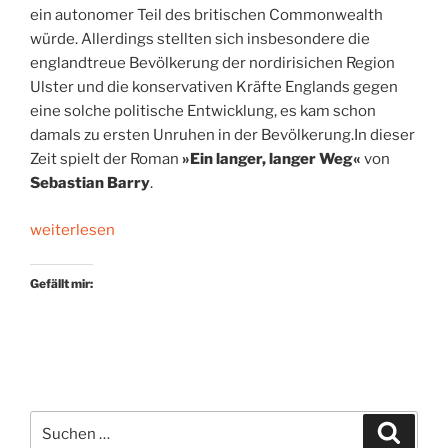
ein autonomer Teil des britischen Commonwealth
würde. Allerdings stellten sich insbesondere die
englandtreue Bevölkerung der nordirisichen Region
Ulster und die konservativen Kräfte Englands gegen
eine solche politische Entwicklung, es kam schon
damals zu ersten Unruhen in der Bevölkerung.In dieser
Zeit spielt der Roman
»Ein langer, langer Weg«
von
Sebastian Barry
.
„Irische
weiterlesen
Schicksalsjahre“
Gefällt mir:
Suchen
Suche
nach: