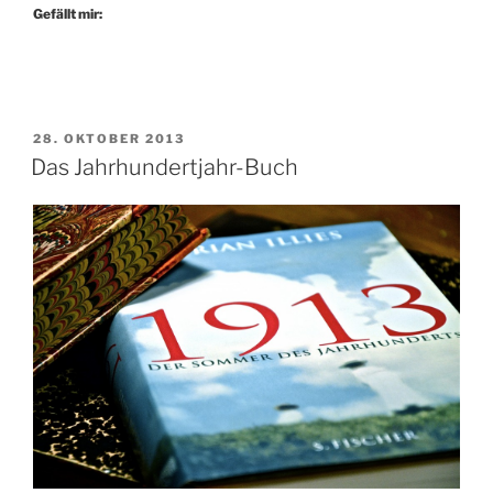
Wüstentrip“
Gefällt mir:
VERÖFFENTLICHT
28. OKTOBER 2013
AM
Das Jahrhundertjahr-Buch