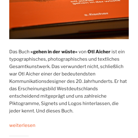
Das Buch
»gehen in der wüste«
von
Otl Aicher
ist ein
typographisches, photographisches und textliches
Gesamtkunstwerk. Das verwundert nicht, schließlich
war Otl Aicher einer der bedeutendsten
Kommunikationsdesigner des 20. Jahrhunderts. Er hat
das Erscheinungsbild Westdeutschlands
entscheidend mitgeprägt und uns zahlreiche
Piktogramme, Signets und Logos hinterlassen, die
jeder kennt. Und dieses Buch.
„Otl
weiterlesen
Aichers