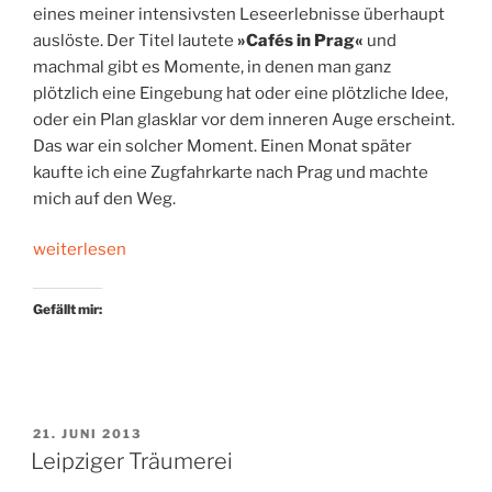
eines meiner intensivsten Leseerlebnisse überhaupt
auslöste. Der Titel lautete
»Cafés in Prag«
und
machmal gibt es Momente, in denen man ganz
plötzlich eine Eingebung hat oder eine plötzliche Idee,
oder ein Plan glasklar vor dem inneren Auge erscheint.
Das war ein solcher Moment. Einen Monat später
kaufte ich eine Zugfahrkarte nach Prag und machte
mich auf den Weg.
„Kafkaesk
weiterlesen
in
Prag“
Gefällt mir:
VERÖFFENTLICHT
21. JUNI 2013
AM
Leipziger Träumerei