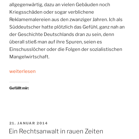
allgegenwärtig, dazu an vielen Gebäuden noch
Kriegsschäden oder sogar verblichene
Reklamemalereien aus den zwanziger Jahren. Ich als
Süddeutscher hatte plötzlich das Gefühl, ganz nah an
der Geschichte Deutschlands dran zu sein, denn
überall stieß man auf ihre Spuren, seien es
Einschusslöcher oder die Folgen der sozialistischen
Mangelwirtschaft.
„Heiligabend
weiterlesen
mit
John
Gefällt mir:
Dos
Passos“
VERÖFFENTLICHT
21. JANUAR 2014
AM
Ein Rechtsanwalt in rauen Zeiten