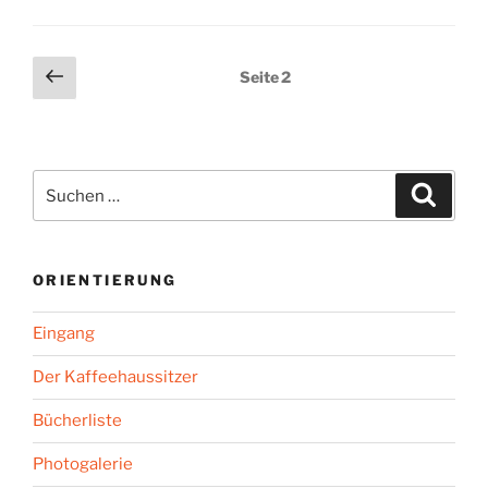
Seitennummerierung
Vorherige
Seite
2
Seite
der
Beiträge
Suchen
Suche
nach:
ORIENTIERUNG
Eingang
Der Kaffeehaussitzer
Bücherliste
Photogalerie