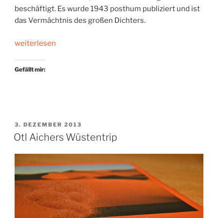
beschäftigt. Es wurde 1943 posthum publiziert und ist
das Vermächtnis des großen Dichters.
„Stefan
weiterlesen
Zweigs
Europa“
Gefällt mir:
VERÖFFENTLICHT
3. DEZEMBER 2013
AM
Otl Aichers Wüstentrip