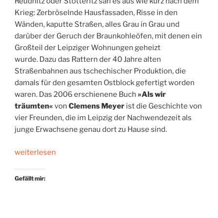
Reudnitz oder Stötteritz sah es aus wie kurz nach dem
Krieg: Zerbröselnde Hausfassaden, Risse in den
Wänden, kaputte Straßen, alles Grau in Grau und
darüber der Geruch der Braunkohleöfen, mit denen ein
Großteil der Leipziger Wohnungen geheizt
wurde. Dazu das Rattern der 40 Jahre alten
Straßenbahnen aus tschechischer Produktion, die
damals für den gesamten Ostblock gefertigt worden
waren. Das 2006 erschienene Buch
»Als wir
träumten«
von
Clemens Meyer
ist die Geschichte von
vier Freunden, die im Leipzig der Nachwendezeit als
junge Erwachsene genau dort zu Hause sind.
„Leipziger
weiterlesen
Träumerei“
Gefällt mir: