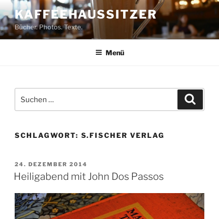
Zum
KAFFEEHAUSSITZER
Inhalt
Bücher. Photos. Texte.
springen
Menü
Suchen
Suche
nach:
SCHLAGWORT:
S.FISCHER VERLAG
VERÖFFENTLICHT
24. DEZEMBER 2014
AM
Heiligabend mit John Dos Passos