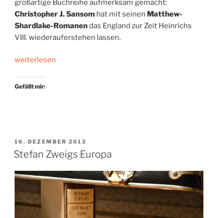
großartige Buchreihe aufmerksam gemacht:
Christopher J. Sansom
hat mit seinen
Matthew-
Shardlake-Romanen
das England zur Zeit Heinrichs
VIII. wiederauferstehen lassen.
„Ein
weiterlesen
Rechtsanwalt
in
Gefällt mir:
rauen
Zeiten“
VERÖFFENTLICHT
16. DEZEMBER 2013
AM
Stefan Zweigs Europa