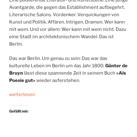
Eine pulsierende Literatur- und Kunstszene. Eine junge
Avantgarde, die gegen das Establishment aufbegehrt.
Literarische Salons. Vordenker. Verquickungen von
Kunst und Politik. Affären. Intrigen. Dramen. Wer kann
mit wem. Und vor allem: Wer kann mit wem nicht. Dazu
eine Stadt im architektonischem Wandel. Das ist
Berlin.
Das war Berlin. Um genau zu sein: Das war das
kulturelle Leben im Berlin um das Jahr 1800.
Günter de
Bruyn
lässt diese spannende Zeit in seinem Buch
»Als
Poesie gut«
wieder auferstehen.
„Berliner
weiterlesen
Kulturpanorama“
Gefällt mir: