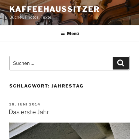
Zum
KAFFEEHAUSSITZER
Inhalt
Bücher. Photos. Texte.
springen
Menü
Suchen
Suche
nach:
SCHLAGWORT:
JAHRESTAG
VERÖFFENTLICHT
16. JUNI 2014
AM
Das erste Jahr