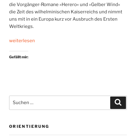
die Vorgänger-Romane »Herero« und »Gelber Wind«
die Zeit des wilhelminischen Kaiserreichs und nimmt
uns mit in ein Europa kurz vor Ausbruch des Ersten
Weltkriegs.
„Made
weiterlesen
in
Germany“
Gefällt mir:
Suchen
Suche
nach:
ORIENTIERUNG