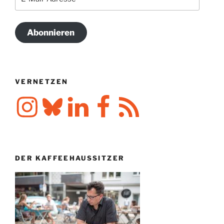
Mail-
Adresse
Abonnieren
VERNETZEN
Instagram
Bluesky
LinkedIn
Facebook
RSS-
Feed
DER KAFFEEHAUSSITZER