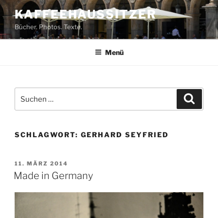
Zum
KAFFEEHAUSSITZER
Inhalt
Bücher. Photos. Texte.
springen
Menü
Suchen
Suche
nach:
SCHLAGWORT:
GERHARD SEYFRIED
VERÖFFENTLICHT
11. MÄRZ 2014
AM
Made in Germany