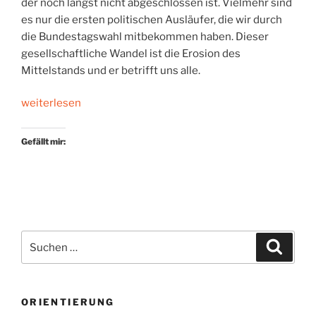
der noch längst nicht abgeschlossen ist. Vielmehr sind
es nur die ersten politischen Ausläufer, die wir durch
die Bundestagswahl mitbekommen haben. Dieser
gesellschaftliche Wandel ist die Erosion des
Mittelstands und er betrifft uns alle.
„Wir
weiterlesen
haben
die
Gefällt mir:
Wahl.
Jeden
Tag“
Suchen
Suche
nach:
ORIENTIERUNG