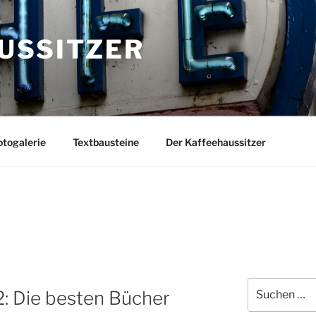
USSITZER
togalerie
Textbausteine
Der Kaffeehaussitzer
Suchen
: Die besten Bücher
nach: