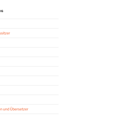
NG
sitzer
n und Übersetzer