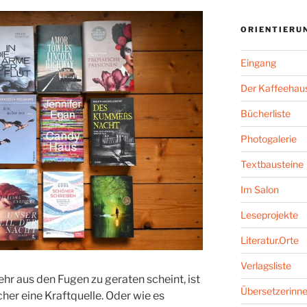
ORIENTIERU
Eingang
Der Kaffeehaus
Bücherliste
Photogalerie
Textbausteine
Im Salon
Leseprojekte
Literatur.Orte
Verlagsliste
mehr aus den Fugen zu geraten scheint, ist
Übersetzerinne
cher eine Kraftquelle. Oder wie es