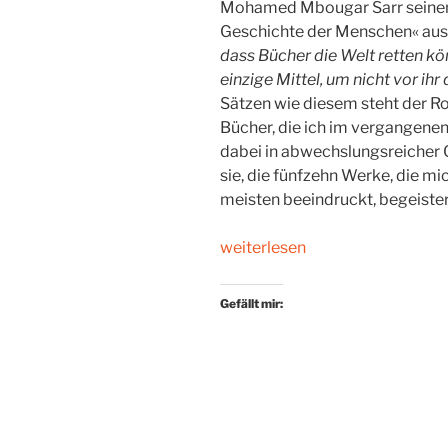
Mohamed Mbougar Sarr seinen 
Geschichte der Menschen« aus
dass Bücher die Welt retten kön
einzige Mittel, um nicht vor ih
Sätzen wie diesem steht der R
Bücher, die ich im vergangenen 
dabei in abwechslungsreicher Ge
sie, die fünfzehn Werke, die m
meisten beeindruckt, begeistert
„Mein
weiterlesen
Lesejahr
2022:
Gefällt mir:
Die
besten
Bücher“