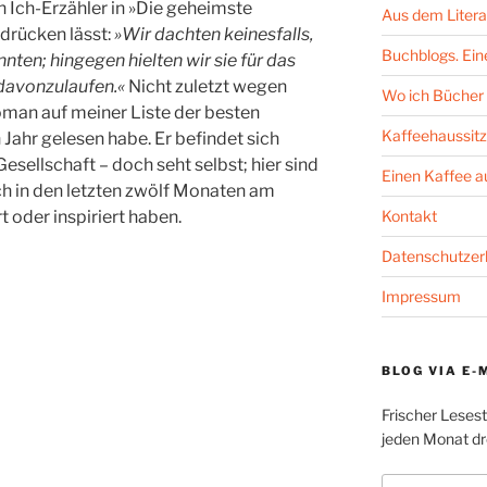
Ich-Erzähler in »Die geheimste
Aus dem Litera
drücken lässt:
»Wir dachten keinesfalls,
Buchblogs. Eine
nten; hingegen hielten wir sie für das
r davonzulaufen.«
Nicht zuletzt wegen
Wo ich Bücher 
oman auf meiner Liste der besten
Kaffeehaussitz
Jahr gelesen habe. Er befindet sich
sellschaft – doch seht selbst; hier sind
Einen Kaffee 
ich in den letzten zwölf Monaten am
Kontakt
 oder inspiriert haben.
Datenschutzer
Impressum
BLOG VIA E-
Frischer Leses
jeden Monat dre
E-