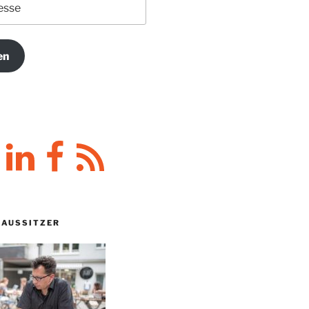
en
y
LinkedIn
Facebook
RSS-
Feed
HAUSSITZER