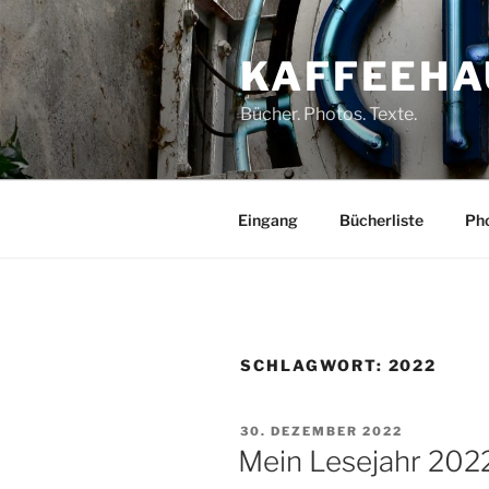
Zum
Inhalt
KAFFEEHA
springen
Bücher. Photos. Texte.
Eingang
Bücherliste
Pho
SCHLAGWORT:
2022
VERÖFFENTLICHT
30. DEZEMBER 2022
AM
Mein Lesejahr 2022