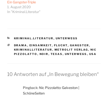
Ein Gangster-Triple
1. August 2020
In "Kriminal.Literatur"
KATEGORIEN
KRIMINAL.LITERATUR
,
UNTERWEGS
SCHLAGWÖRTER
DRAMA
,
EINSAMKEIT
,
FLUCHT
,
GANGSTER
,
KRIMINALLITERATUR
,
METROLIT VERLAG
,
NIC
PIZZOLATTO
,
NOIR
,
TEXAS
,
UNTERWEGS
,
USA
10 Antworten auf „In Bewegung bleiben“
Pingback:
Nic Pizzolatto: Galveston |
SchöneSeiten