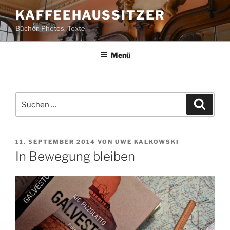
Zum
KAFFEEHAUSSITZER
Inhalt
Bücher. Photos. Texte.
springen
Menü
Suchen
Suche
nach:
VERÖFFENTLICHT
11. SEPTEMBER 2014
VON
UWE KALKOWSKI
AM
In Bewegung bleiben