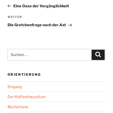
Beitrag
Eine Oase der Vergänglichkeit
Nächster
WEITER
Beitrag
Die Gretchenfrage nach der Axt
Suchen
Suche
nach:
ORIENTIERUNG
Eingang
Der Kaffeehaussitzer
Bücherliste