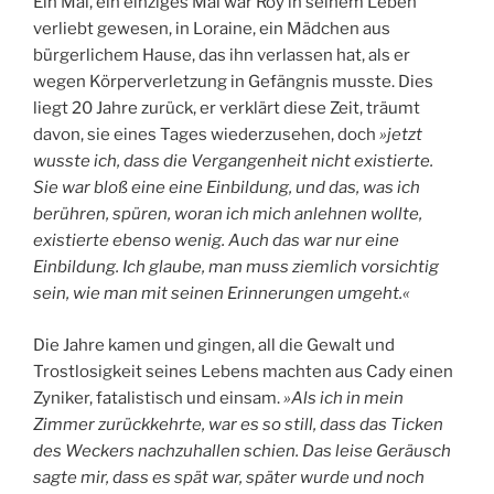
Ein Mal, ein einziges Mal war Roy in seinem Leben
verliebt gewesen, in Loraine, ein Mädchen aus
bürgerlichem Hause, das ihn verlassen hat, als er
wegen Körperverletzung in Gefängnis musste. Dies
liegt 20 Jahre zurück, er verklärt diese Zeit, träumt
davon, sie eines Tages wiederzusehen, doch
»
jetzt
wusste ich, dass die Vergangenheit nicht existierte.
Sie war bloß eine eine Einbildung, und das, was ich
berühren, spüren, woran ich mich anlehnen wollte,
existierte ebenso wenig. Auch das war nur eine
Einbildung. Ich glaube, man muss ziemlich vorsichtig
sein, wie man mit seinen Erinnerungen umgeht.«
Die Jahre kamen und gingen, all die Gewalt und
Trostlosigkeit seines Lebens machten aus Cady einen
Zyniker, fatalistisch und einsam.
»Als ich in mein
Zimmer zurückkehrte, war es so still, dass das Ticken
des Weckers nachzuhallen schien. Das leise Geräusch
sagte mir, dass es spät war, später wurde und noch