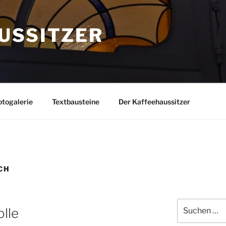
USSITZER
togalerie
Textbausteine
Der Kaffeehaussitzer
CH
Suchen
olle
nach: