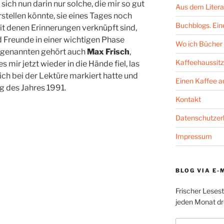
ich nun darin nur solche, die mir so gut
Aus dem Litera
rstellen könnte, sie eines Tages noch
Buchblogs. Eine
mit denen Erinnerungen verknüpft sind,
d Freunde in einer wichtigen Phase
Wo ich Bücher 
tgenannten gehört auch
Max Frisch
,
Kaffeehaussitz
 es mir jetzt wieder in die Hände fiel, las
 ich bei der Lektüre markiert hatte und
Einen Kaffee 
g des Jahres 1991.
Kontakt
Datenschutzer
Impressum
BLOG VIA E-
Frischer Leses
jeden Monat dre
E-