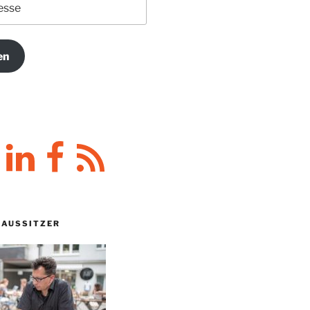
en
y
LinkedIn
Facebook
RSS-
Feed
HAUSSITZER