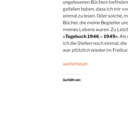
ungelesenen Büchern befinden s
gefallen haben, dass ich mir vo
einmal zu lesen. Oder solche, 
Bücher, die meine Begleiter un
meines Lebens waren. Zu Letz
»Tagebuch 1946 – 1949«
. Als
ich die Stellen noch einmal, die
war plötzlich wieder im Freibur
„Geld?
weiterlesen
Spielt
eine
Gefällt mir:
Rolle“