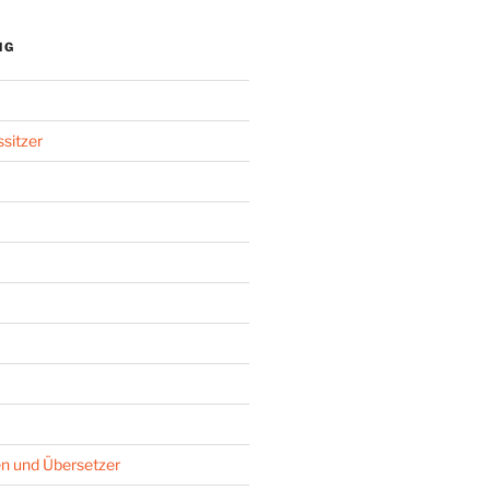
NG
sitzer
n und Übersetzer