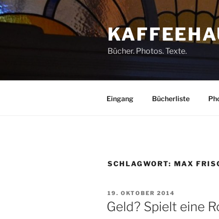
Zum
Inhalt
KAFFEEHA
springen
Bücher. Photos. Texte.
Eingang
Bücherliste
Pho
SCHLAGWORT:
MAX FRIS
VERÖFFENTLICHT
19. OKTOBER 2014
AM
Geld? Spielt eine R