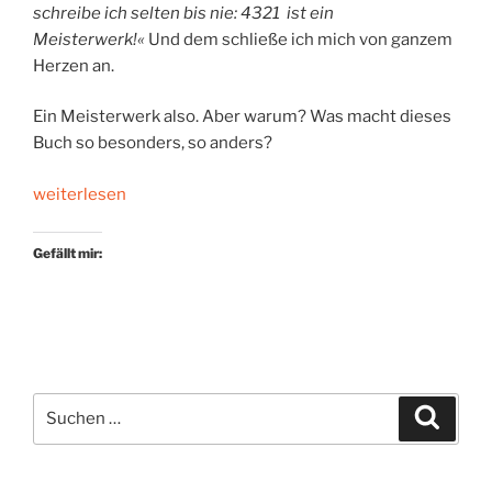
schreibe ich selten bis nie: 4321 ist ein
Meisterwerk!«
Und dem schließe ich mich von ganzem
Herzen an.
Ein Meisterwerk also. Aber warum? Was macht dieses
Buch so besonders, so anders?
„Zehn
weiterlesen
Sekunden
mit
Gefällt mir:
Paul
Auster“
Suchen
Suche
nach: