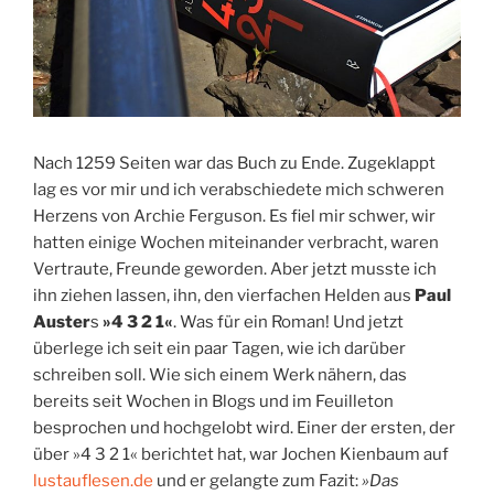
Nach 1259 Seiten war das Buch zu Ende. Zugeklappt
lag es vor mir und ich verabschiedete mich schweren
Herzens von Archie Ferguson. Es fiel mir schwer, wir
hatten einige Wochen miteinander verbracht, waren
Vertraute, Freunde geworden. Aber jetzt musste ich
ihn ziehen lassen, ihn, den vierfachen Helden aus
Paul
Auster
s
»4 3 2 1«
. Was für ein Roman! Und jetzt
überlege ich seit ein paar Tagen, wie ich darüber
schreiben soll. Wie sich einem Werk nähern, das
bereits seit Wochen in Blogs und im Feuilleton
besprochen und hochgelobt wird. Einer der ersten, der
über »4 3 2 1« berichtet hat, war Jochen Kienbaum auf
lustauflesen.de
und er gelangte zum Fazit:
»Das