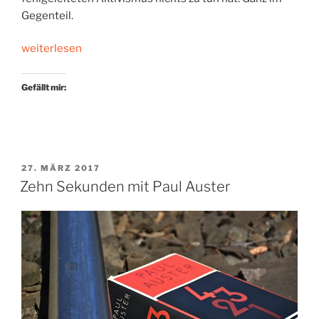
Gegenteil.
„Zwölf
weiterlesen
Leben,
zwölf
Gefällt mir:
Kämpfe“
VERÖFFENTLICHT
27. MÄRZ 2017
AM
Zehn Sekunden mit Paul Auster