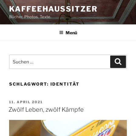
Zum
KAFFEEHAUSSITZER
Inhalt
Bücher. Photos. Texte.
springen
Menü
Suchen
Suche
nach:
SCHLAGWORT:
IDENTITÄT
VERÖFFENTLICHT
11. APRIL 2021
AM
Zwölf Leben, zwölf Kämpfe