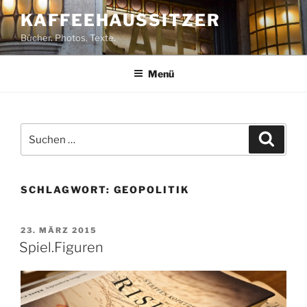
Zum
KAFFEEHAUSSITZER
Inhalt
Bücher. Photos. Texte.
springen
Menü
Suchen
Suche
nach:
SCHLAGWORT:
GEOPOLITIK
VERÖFFENTLICHT
23. MÄRZ 2015
AM
Spiel.Figuren