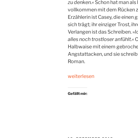
zu denken.«
Schon hat man als 
vollkommen mit dem Rücken zur
Erzählerin ist Casey, die einen
sich trägt; ihr einziger Trost, i
Verlangen ist das Schreiben.
»I
alles noch trostloser anfühlt.«
C
Halbwaise mit einem gebroche
Angstattacken, und sie schreibt
Roman.
„Schreiben,
weiterlesen
um
zu
Gefällt mir:
leben“