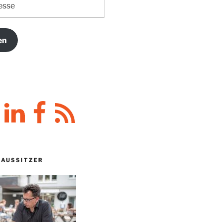
en
y
LinkedIn
Facebook
RSS-
Feed
HAUSSITZER