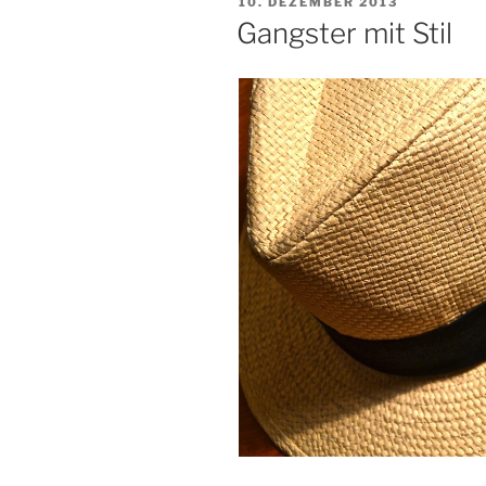
VERÖFFENTLICHT
10. DEZEMBER 2013
AM
Gangster mit Stil