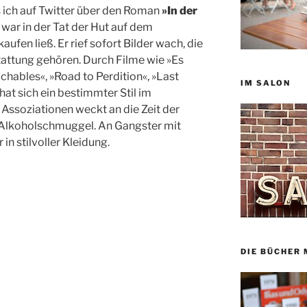
as ich auf Twitter über den Roman
»In der
s war in der Tat der Hut auf dem
ufen ließ. Er rief sofort Bilder wach, die
tattung gehören. Durch Filme wie »Es
chables«, »Road to Perdition«, »Last
IM SALON
at sich ein bestimmter Stil im
t Assoziationen weckt an die Zeit der
n Alkoholschmuggel. An Gangster mit
n stilvoller Kleidung.
DIE BÜCHER 