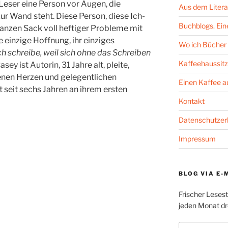
Leser eine Person vor Augen, die
Aus dem Litera
 Wand steht. Diese Person, diese Ich-
Buchblogs. Eine
 ganzen Sack voll heftiger Probleme mit
hre einzige Hoffnung, ihr einziges
Wo ich Bücher 
ch schreibe, weil sich ohne das Schreiben
Kaffeehaussitz
asey ist Autorin, 31 Jahre alt, pleite,
nen Herzen und gelegentlichen
Einen Kaffee 
 seit sechs Jahren an ihrem ersten
Kontakt
Datenschutzer
Impressum
BLOG VIA E-
Frischer Leses
jeden Monat dre
E-