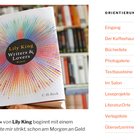
ORIENTIERU
Eingang
Der Kaffeehaus
Bücherliste
Photogalerie
Textbausteine
Im Salon
Leseprojekte
Literatur.Orte
Verlagsliste
«
von
Lily King
beginnt mit einem
Übersetzerinne
ete mir strikt, schon am Morgen an Geld