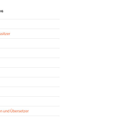
NG
sitzer
n und Übersetzer