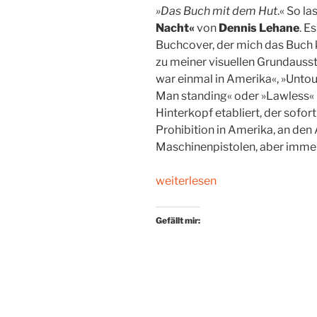
»Das Buch mit dem Hut
.« So l
Nacht«
von
Dennis Lehane
. E
Buchcover, der mich das Buch ka
zu meiner visuellen Grundauss
war einmal in Amerika«, »Untou
Man standing« oder »Lawless« h
Hinterkopf etabliert, der sofor
Prohibition in Amerika, an de
Maschinenpistolen, aber immer i
„Gangster
weiterlesen
mit
Stil“
Gefällt mir: