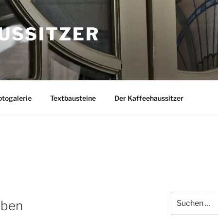
USSITZER
togalerie
Textbausteine
Der Kaffeehaussitzer
Suchen
eben
nach: